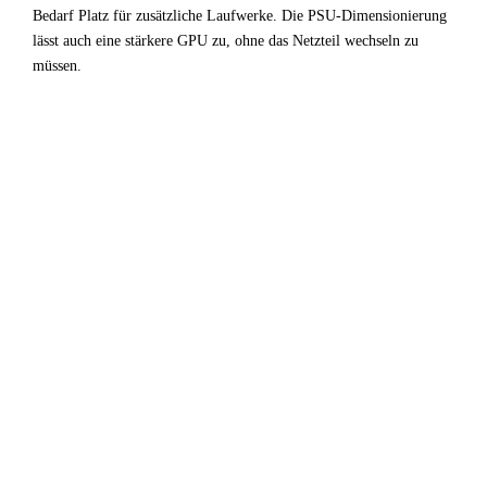
Bedarf Platz für zusätzliche Laufwerke. Die PSU-Dimensionierung
lässt auch eine stärkere GPU zu, ohne das Netzteil wechseln zu
müssen.
✓
Fazit & Empfehlung
Das System aus
Intel Core i7 9700
und
AMD Radeon RX
5700 XT
ist eine ausgewogene Entwicklung /
Virtualisierung-Konfiguration die ihr Budget effizient
einsetzt. CPU und GPU harmonieren gut — kein unnötiger
Overhead, keine ungenutzte Kapazität.
Für Entwicklung / Virtualisierung-Anwendungen ist diese
Kombination sehr empfehlenswert. Die empfohlenen
Begleitkomponenten (64 GB RAM, NVMe-SSD) runden
das System zu einem stabilen Gesamtpaket ab.