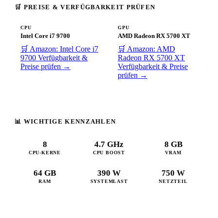
🛒 PREISE & VERFÜGBARKEIT PRÜFEN
CPU
GPU
Intel Core i7 9700
AMD Radeon RX 5700 XT
🛒 Amazon: Intel Core i7
🛒 Amazon: AMD
9700
Verfügbarkeit &
Radeon RX 5700 XT
Preise prüfen →
Verfügbarkeit & Preise
prüfen →
📊 WICHTIGE KENNZAHLEN
8
4.7 GHz
8 GB
CPU-KERNE
CPU BOOST
VRAM
64 GB
390 W
750 W
RAM
SYSTEMLAST
NETZTEIL