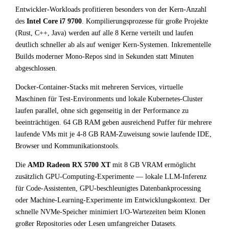
Entwickler-Workloads profitieren besonders von der Kern-Anzahl
des
Intel Core i7 9700
. Kompilierungsprozesse für große Projekte
(Rust, C++, Java) werden auf alle 8 Kerne verteilt und laufen
deutlich schneller ab als auf weniger Kern-Systemen. Inkrementelle
Builds moderner Mono-Repos sind in Sekunden statt Minuten
abgeschlossen.
Docker-Container-Stacks mit mehreren Services, virtuelle
Maschinen für Test-Environments und lokale Kubernetes-Cluster
laufen parallel, ohne sich gegenseitig in der Performance zu
beeinträchtigen. 64 GB RAM geben ausreichend Puffer für mehrere
laufende VMs mit je 4-8 GB RAM-Zuweisung sowie laufende IDE,
Browser und Kommunikationstools.
Die
AMD Radeon RX 5700 XT
mit 8 GB VRAM ermöglicht
zusätzlich GPU-Computing-Experimente — lokale LLM-Inferenz
für Code-Assistenten, GPU-beschleunigtes Datenbankprocessing
oder Machine-Learning-Experimente im Entwicklungskontext. Der
schnelle NVMe-Speicher minimiert I/O-Wartezeiten beim Klonen
großer Repositories oder Lesen umfangreicher Datasets.