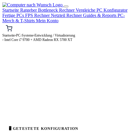
Startseite
Ratgeber
Bottleneck Rechner
Vergleiche
PC Konfigurator
Fertige PCs
FPS Rechner
Netzteil Rechner
Guides & Reports
PC-
Merch & T-Shirts
Mein Konto
Startseite
›
PC-Systeme
›
Entwicklung / Virtualisierung
› Intel Core i7 9700 + AMD Radeon RX 5700 XT
⌨️ ENTWICKLUNG / VIRTUALISIERUNG-PC
Intel Core i7 9700 + AMD Radeon RX
5700 XT
Entwicklung / Virtualisierung-PC Konfiguration
Enthusiast · 2.000–4.000€
⚡ ca. 390 W
🖥 GETESTETE KONFIGURATION