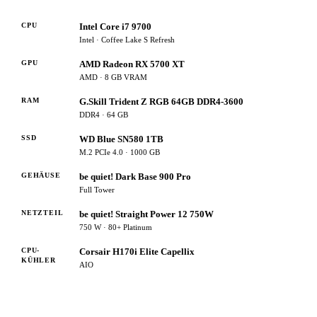
CPU
Intel Core i7 9700
Intel · Coffee Lake S Refresh
GPU
AMD Radeon RX 5700 XT
AMD · 8 GB VRAM
RAM
G.Skill Trident Z RGB 64GB DDR4-3600
DDR4 · 64 GB
SSD
WD Blue SN580 1TB
M.2 PCIe 4.0 · 1000 GB
GEHÄUSE
be quiet! Dark Base 900 Pro
Full Tower
NETZTEIL
be quiet! Straight Power 12 750W
750 W · 80+ Platinum
CPU-
Corsair H170i Elite Capellix
KÜHLER
AIO