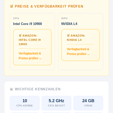
🛒 PREISE & VERFÜGBARKEIT PRÜFEN
CPU
GPU
Intel Core i9 10900
NVIDIA L4
🛒 AMAZON:
🛒 AMAZON:
INTEL CORE I9
NVIDIA L4
10900
Verfügbarkeit &
Verfügbarkeit &
Preise prüfen →
Preise prüfen →
📊 WICHTIGE KENNZAHLEN
10
5.2 GHz
24 GB
CPU-KERNE
CPU BOOST
VRAM