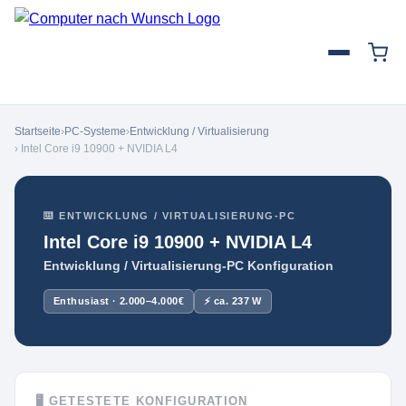
Startseite
›
PC-Systeme
›
Entwicklung / Virtualisierung
› Intel Core i9 10900 + NVIDIA L4
⌨️ ENTWICKLUNG / VIRTUALISIERUNG-PC
Intel Core i9 10900 + NVIDIA L4
Entwicklung / Virtualisierung-PC Konfiguration
Enthusiast · 2.000–4.000€
⚡ ca. 237 W
🖥 GETESTETE KONFIGURATION