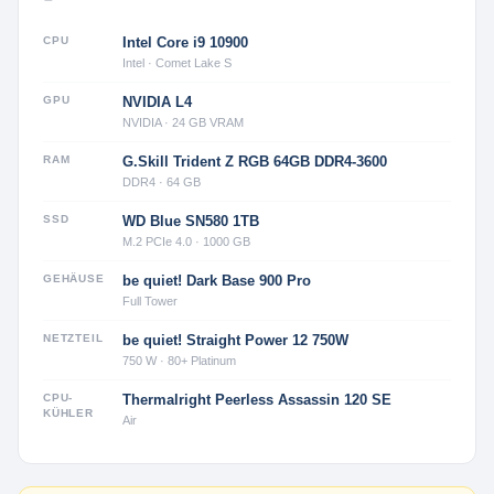
CPU
Intel Core i9 10900
Intel · Comet Lake S
GPU
NVIDIA L4
NVIDIA · 24 GB VRAM
RAM
G.Skill Trident Z RGB 64GB DDR4-3600
DDR4 · 64 GB
SSD
WD Blue SN580 1TB
M.2 PCIe 4.0 · 1000 GB
GEHÄUSE
be quiet! Dark Base 900 Pro
Full Tower
NETZTEIL
be quiet! Straight Power 12 750W
750 W · 80+ Platinum
CPU-
Thermalright Peerless Assassin 120 SE
KÜHLER
Air