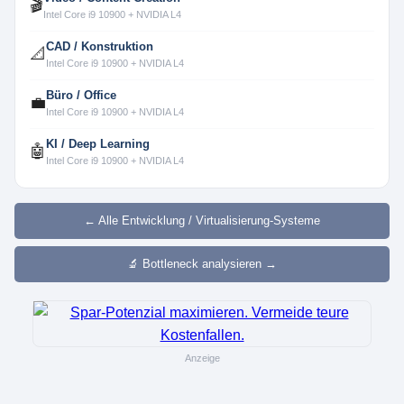
🎬
Intel Core i9 10900 + NVIDIA L4
CAD / Konstruktion
📐
Intel Core i9 10900 + NVIDIA L4
Büro / Office
💼
Intel Core i9 10900 + NVIDIA L4
KI / Deep Learning
🤖
Intel Core i9 10900 + NVIDIA L4
← Alle Entwicklung / Virtualisierung-Systeme
🔬 Bottleneck analysieren →
Anzeige