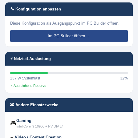
🔧 Konfiguration anpassen
Diese Konfiguration als Ausgangspunkt im PC Builder öffnen.
Im PC Builder öffnen →
⚡ Netzteil-Auslastung
237 W Systemlast
32%
✓ Ausreichend Reserve
🔀 Andere Einsatzzwecke
Gaming
🎮
Intel Core i9 10900 + NVIDIA L4
Video / Content Creation