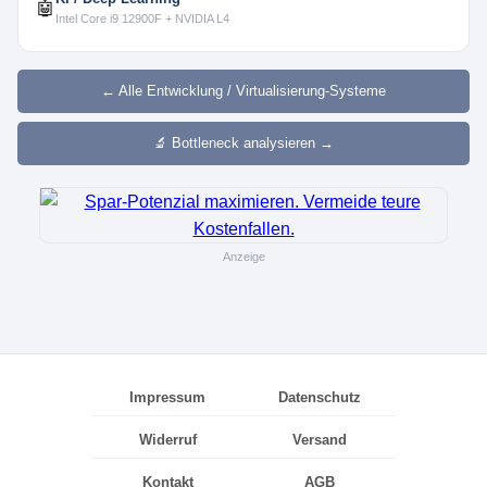
🤖
Intel Core i9 12900F + NVIDIA L4
← Alle Entwicklung / Virtualisierung-Systeme
🔬 Bottleneck analysieren →
Anzeige
Impressum
Datenschutz
Widerruf
Versand
Kontakt
AGB