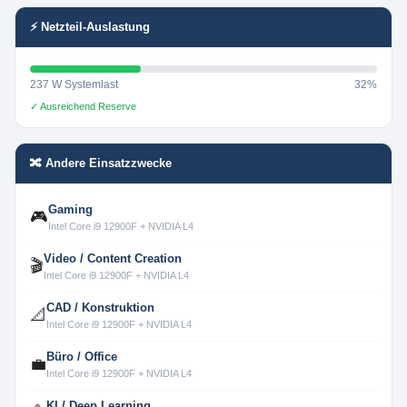
⚡ Netzteil-Auslastung
237 W Systemlast
32%
✓ Ausreichend Reserve
🔀 Andere Einsatzzwecke
Gaming
🎮
Intel Core i9 12900F + NVIDIA L4
Video / Content Creation
🎬
Intel Core i9 12900F + NVIDIA L4
CAD / Konstruktion
📐
Intel Core i9 12900F + NVIDIA L4
Büro / Office
💼
Intel Core i9 12900F + NVIDIA L4
KI / Deep Learning