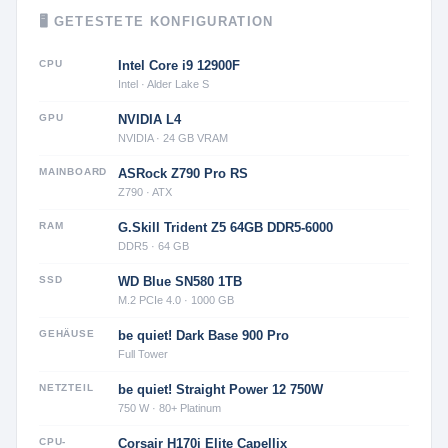
🖥 GETESTETE KONFIGURATION
CPU
Intel Core i9 12900F
Intel · Alder Lake S
GPU
NVIDIA L4
NVIDIA · 24 GB VRAM
MAINBOARD
ASRock Z790 Pro RS
Z790 · ATX
RAM
G.Skill Trident Z5 64GB DDR5-6000
DDR5 · 64 GB
SSD
WD Blue SN580 1TB
M.2 PCIe 4.0 · 1000 GB
GEHÄUSE
be quiet! Dark Base 900 Pro
Full Tower
NETZTEIL
be quiet! Straight Power 12 750W
750 W · 80+ Platinum
CPU-
Corsair H170i Elite Capellix