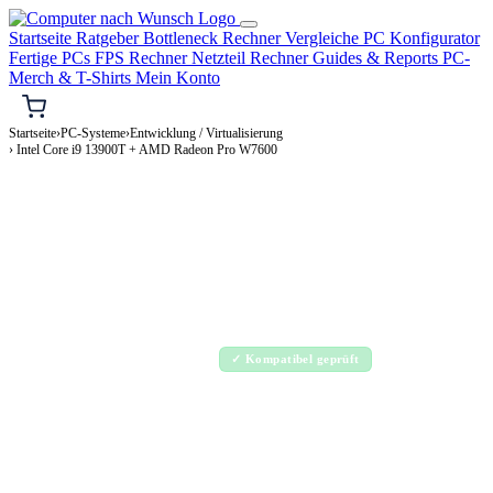
Startseite
Ratgeber
Bottleneck Rechner
Vergleiche
PC Konfigurator
Fertige PCs
FPS Rechner
Netzteil Rechner
Guides & Reports
PC-
Merch & T-Shirts
Mein Konto
Startseite
›
PC-Systeme
›
Entwicklung / Virtualisierung
› Intel Core i9 13900T + AMD Radeon Pro W7600
⌨️ ENTWICKLUNG / VIRTUALISIERUNG-PC
Intel Core i9 13900T + AMD Radeon Pro
W7600
Entwicklung / Virtualisierung-PC Konfiguration
Enthusiast · 2.000–4.000€
✓ Kompatibel geprüft
⚡ ca. 265 W