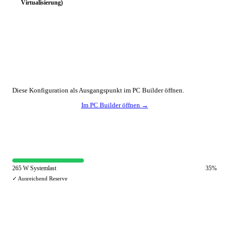
Virtualisierung)
🔧 Konfiguration anpassen
Diese Konfiguration als Ausgangspunkt im PC Builder öffnen.
Im PC Builder öffnen →
⚡ Netzteil-Auslastung
265 W Systemlast
35%
✓ Ausreichend Reserve
🔀 Andere Einsatzzwecke