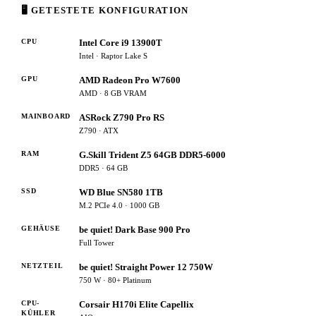
🖥 GETESTETE KONFIGURATION
CPU
Intel Core i9 13900T
Intel · Raptor Lake S
GPU
AMD Radeon Pro W7600
AMD · 8 GB VRAM
MAINBOARD
ASRock Z790 Pro RS
Z790 · ATX
RAM
G.Skill Trident Z5 64GB DDR5-6000
DDR5 · 64 GB
SSD
WD Blue SN580 1TB
M.2 PCIe 4.0 · 1000 GB
GEHÄUSE
be quiet! Dark Base 900 Pro
Full Tower
NETZTEIL
be quiet! Straight Power 12 750W
750 W · 80+ Platinum
CPU-
Corsair H170i Elite Capellix
KÜHLER