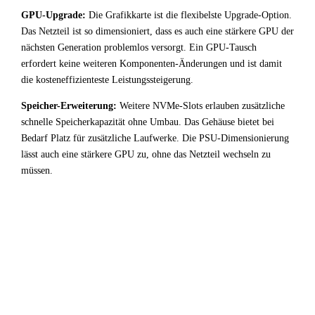
GPU-Upgrade:
Die Grafikkarte ist die flexibelste Upgrade-Option.
Das Netzteil ist so dimensioniert, dass es auch eine stärkere GPU der
nächsten Generation problemlos versorgt. Ein GPU-Tausch
erfordert keine weiteren Komponenten-Änderungen und ist damit
die kosteneffizienteste Leistungssteigerung.
Speicher-Erweiterung:
Weitere NVMe-Slots erlauben zusätzliche
schnelle Speicherkapazität ohne Umbau. Das Gehäuse bietet bei
Bedarf Platz für zusätzliche Laufwerke. Die PSU-Dimensionierung
lässt auch eine stärkere GPU zu, ohne das Netzteil wechseln zu
müssen.
!
Fazit & Empfehlung
Bei
Intel Core i9 13900T
+
AMD Radeon Pro W7600
liegt ein starker GPU-Bottleneck vor. Der leistungsstarke
Prozessor wird durch die Grafikkarte deutlich limitiert —