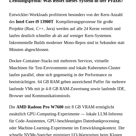
Leistungsprofil: Was leistet dieses System in der Praxis?
Entwickler-Workloads profitieren besonders von der Kern-Anzahl
des
Intel Core i9 13900T
. Kompilierungsprozesse für große
Projekte (Rust, C++, Java) werden auf alle 24 Kerne verteilt und
laufen deutlich schneller ab als auf weniger Kern-Systemen.
Inkrementelle Builds moderner Mono-Repos sind in Sekunden statt
Minuten abgeschlossen.
Docker-Container-Stacks mit mehreren Services, virtuelle
Maschinen für Test-Environments und lokale Kubernetes-Cluster
laufen parallel, ohne sich gegenseitig in der Performance zu
beeinträchtigen. 64 GB RAM geben ausreichend Puffer für mehrere
laufende VMs mit je 4-8 GB RAM-Zuweisung sowie laufende IDE,
Browser und Kommunikationstools.
Die
AMD Radeon Pro W7600
mit 8 GB VRAM ermöglicht
zusätzlich GPU-Computing-Experimente — lokale LLM-Inferenz
für Code-Assistenten, GPU-beschleunigtes Datenbankprocessing
oder Machine-Learning-Experimente im Entwicklungskontext. Der
schnelle NVMe-Speicher minimiert I/O-Wartezeiten beim Klonen