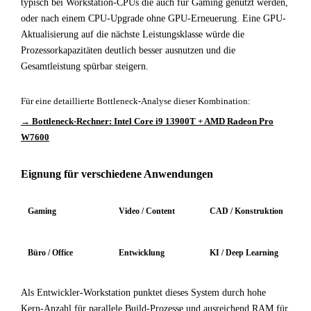
typisch bei Workstation-CPUs die auch für Gaming genutzt werden,
oder nach einem CPU-Upgrade ohne GPU-Erneuerung. Eine GPU-
Aktualisierung auf die nächste Leistungsklasse würde die
Prozessorkapazitäten deutlich besser ausnutzen und die
Gesamtleistung spürbar steigern.
Für eine detaillierte Bottleneck-Analyse dieser Kombination:
→ Bottleneck-Rechner: Intel Core i9 13900T + AMD Radeon Pro
W7600
Eignung für verschiedene Anwendungen
Gaming
Video / Content
CAD / Konstruktion
Büro / Office
Entwicklung
KI / Deep Learning
Als Entwickler-Workstation punktet dieses System durch hohe
Kern-Anzahl für parallele Build-Prozesse und ausreichend RAM für