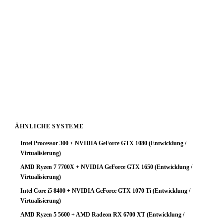
für Entwicklung / Virtualisierung-Workloads keine
optimale Ressourcenverteilung.
Fazit: Das System arbeitet zuverlässig, schöpft aber das
Prozessorpotenzial nicht aus. Ein GPU-Upgrade ist die
sinnvollste Investition um die Gesamtleistung deutlich zu
steigern. Mit einer stärkeren Grafikkarte würde diese
Plattform ihr volles Potenzial entfalten.
ÄHNLICHE SYSTEME
Intel Processor 300 + NVIDIA GeForce GTX 1080 (Entwicklung /
Virtualisierung)
AMD Ryzen 7 7700X + NVIDIA GeForce GTX 1650 (Entwicklung /
Virtualisierung)
Intel Core i5 8400 + NVIDIA GeForce GTX 1070 Ti (Entwicklung /
Virtualisierung)
AMD Ryzen 5 5600 + AMD Radeon RX 6700 XT (Entwicklung /