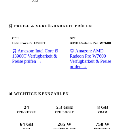
AIO
🛒 PREISE & VERFÜGBARKEIT PRÜFEN
CPU
GPU
Intel Core i9 13900T
AMD Radeon Pro W7600
🛒 Amazon: Intel Core i9
🛒 Amazon: AMD
13900T
Verfügbarkeit &
Radeon Pro W7600
Preise prüfen →
Verfügbarkeit & Preise
prüfen →
📊 WICHTIGE KENNZAHLEN
24
5.3 GHz
8 GB
CPU-KERNE
CPU BOOST
VRAM
64 GB
265 W
750 W