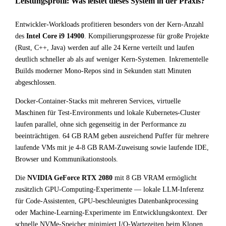
Leistungsprofil: Was leistet dieses System in der Praxis?
Entwickler-Workloads profitieren besonders von der Kern-Anzahl
des
Intel Core i9 14900
. Kompilierungsprozesse für große Projekte
(Rust, C++, Java) werden auf alle 24 Kerne verteilt und laufen
deutlich schneller ab als auf weniger Kern-Systemen. Inkrementelle
Builds moderner Mono-Repos sind in Sekunden statt Minuten
abgeschlossen.
Docker-Container-Stacks mit mehreren Services, virtuelle
Maschinen für Test-Environments und lokale Kubernetes-Cluster
laufen parallel, ohne sich gegenseitig in der Performance zu
beeinträchtigen. 64 GB RAM geben ausreichend Puffer für mehrere
laufende VMs mit je 4-8 GB RAM-Zuweisung sowie laufende IDE,
Browser und Kommunikationstools.
Die
NVIDIA GeForce RTX 2080
mit 8 GB VRAM ermöglicht
zusätzlich GPU-Computing-Experimente — lokale LLM-Inferenz
für Code-Assistenten, GPU-beschleunigtes Datenbankprocessing
oder Machine-Learning-Experimente im Entwicklungskontext. Der
schnelle NVMe-Speicher minimiert I/O-Wartezeiten beim Klonen