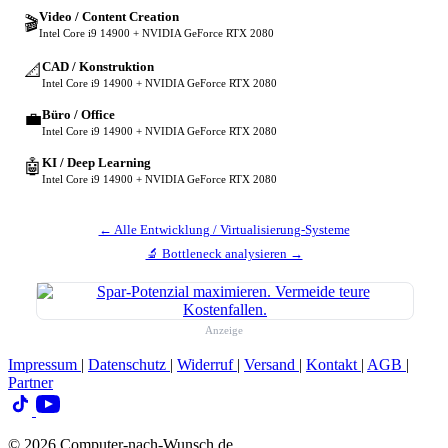
Video / Content Creation
🎬
Intel Core i9 14900 + NVIDIA GeForce RTX 2080
CAD / Konstruktion
📐
Intel Core i9 14900 + NVIDIA GeForce RTX 2080
Büro / Office
💼
Intel Core i9 14900 + NVIDIA GeForce RTX 2080
KI / Deep Learning
🤖
Intel Core i9 14900 + NVIDIA GeForce RTX 2080
← Alle Entwicklung / Virtualisierung-Systeme
🔬 Bottleneck analysieren →
Anzeige
Impressum
|
Datenschutz
|
Widerruf
|
Versand
|
Kontakt
|
AGB
|
Partner
© 2026 Computer-nach-Wunsch.de