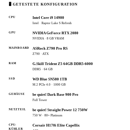
🖥 GETESTETE KONFIGURATION
CPU
Intel Core i9 14900
Intel · Raptor Lake S Refresh
GPU
NVIDIA GeForce RTX 2080
NVIDIA · 8 GB VRAM
MAINBOARD
ASRock Z790 Pro RS
Z790 · ATX
RAM
G.Skill Trident Z5 64GB DDR5-6000
DDR5 · 64 GB
SSD
WD Blue SN580 1TB
M.2 PCIe 4.0 · 1000 GB
GEHÄUSE
be quiet! Dark Base 900 Pro
Full Tower
NETZTEIL
be quiet! Straight Power 12 750W
750 W · 80+ Platinum
CPU-
Corsair H170i Elite Capellix
KÜHLER