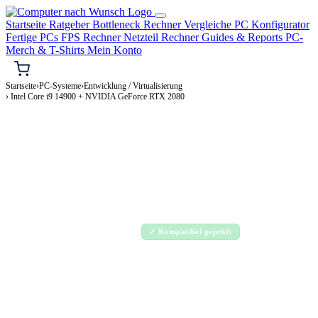
Startseite
Ratgeber
Bottleneck Rechner
Vergleiche
PC Konfigurator
Fertige PCs
FPS Rechner
Netzteil Rechner
Guides & Reports
PC-
Merch & T-Shirts
Mein Konto
Startseite
›
PC-Systeme
›
Entwicklung / Virtualisierung
› Intel Core i9 14900 + NVIDIA GeForce RTX 2080
⌨️ ENTWICKLUNG / VIRTUALISIERUNG-PC
Intel Core i9 14900 + NVIDIA GeForce
RTX 2080
Entwicklung / Virtualisierung-PC Konfiguration
Enthusiast · 2.000–4.000€
✓ Kompatibel geprüft
⚡ ca. 380 W