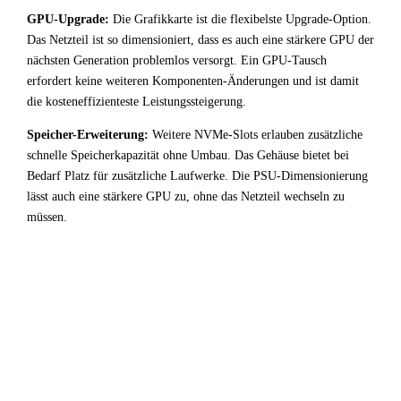
GPU-Upgrade:
Die Grafikkarte ist die flexibelste Upgrade-Option.
Das Netzteil ist so dimensioniert, dass es auch eine stärkere GPU der
nächsten Generation problemlos versorgt. Ein GPU-Tausch
erfordert keine weiteren Komponenten-Änderungen und ist damit
die kosteneffizienteste Leistungssteigerung.
Speicher-Erweiterung:
Weitere NVMe-Slots erlauben zusätzliche
schnelle Speicherkapazität ohne Umbau. Das Gehäuse bietet bei
Bedarf Platz für zusätzliche Laufwerke. Die PSU-Dimensionierung
lässt auch eine stärkere GPU zu, ohne das Netzteil wechseln zu
müssen.
!
Fazit & Empfehlung
Bei
Intel Core i9 14900
+
NVIDIA GeForce RTX 2080
liegt ein starker GPU-Bottleneck vor. Der leistungsstarke
Prozessor wird durch die Grafikkarte deutlich limitiert —