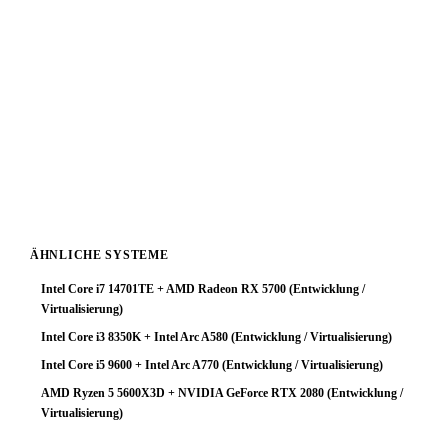
für Entwicklung / Virtualisierung-Workloads keine
optimale Ressourcenverteilung.
Fazit: Das System arbeitet zuverlässig, schöpft aber das
Prozessorpotenzial nicht aus. Ein GPU-Upgrade ist die
sinnvollste Investition um die Gesamtleistung deutlich zu
steigern. Mit einer stärkeren Grafikkarte würde diese
Plattform ihr volles Potenzial entfalten.
ÄHNLICHE SYSTEME
Intel Core i7 14701TE + AMD Radeon RX 5700 (Entwicklung /
Virtualisierung)
Intel Core i3 8350K + Intel Arc A580 (Entwicklung / Virtualisierung)
Intel Core i5 9600 + Intel Arc A770 (Entwicklung / Virtualisierung)
AMD Ryzen 5 5600X3D + NVIDIA GeForce RTX 2080 (Entwicklung /
Virtualisierung)