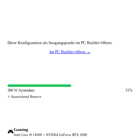
🔧 Konfiguration anpassen
Diese Konfiguration als Ausgangspunkt im PC Builder öffnen.
Im PC Builder öffnen →
⚡ Netzteil-Auslastung
380 W Systemlast
51%
✓ Ausreichend Reserve
🔀 Andere Einsatzzwecke
Gaming
🎮
Intel Core i9 14900 + NVIDIA GeForce RTX 2080