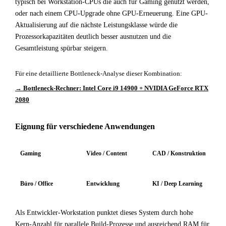
typisch bei Workstation-CPUs die auch für Gaming genutzt werden,
oder nach einem CPU-Upgrade ohne GPU-Erneuerung. Eine GPU-
Aktualisierung auf die nächste Leistungsklasse würde die
Prozessorkapazitäten deutlich besser ausnutzen und die
Gesamtleistung spürbar steigern.
Für eine detaillierte Bottleneck-Analyse dieser Kombination:
→ Bottleneck-Rechner: Intel Core i9 14900 + NVIDIA GeForce RTX
2080
Eignung für verschiedene Anwendungen
Gaming
Video / Content
CAD / Konstruktion
Büro / Office
Entwicklung
KI / Deep Learning
Als Entwickler-Workstation punktet dieses System durch hohe
Kern-Anzahl für parallele Build-Prozesse und ausreichend RAM für