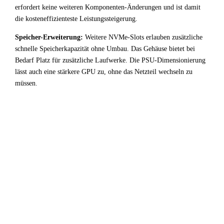
erfordert keine weiteren Komponenten-Änderungen und ist damit
die kosteneffizienteste Leistungssteigerung.
Speicher-Erweiterung:
Weitere NVMe-Slots erlauben zusätzliche
schnelle Speicherkapazität ohne Umbau. Das Gehäuse bietet bei
Bedarf Platz für zusätzliche Laufwerke. Die PSU-Dimensionierung
lässt auch eine stärkere GPU zu, ohne das Netzteil wechseln zu
müssen.
!
Fazit & Empfehlung
Bei
Intel Core i9 9900
+
AMD Radeon RX 5600 XT
liegt ein starker GPU-Bottleneck vor. Der leistungsstarke
Prozessor wird durch die Grafikkarte deutlich limitiert —
für Entwicklung / Virtualisierung-Workloads keine
optimale Ressourcenverteilung.
Fazit: Das System arbeitet zuverlässig, schöpft aber das