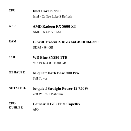
CPU
Intel Core i9 9900
Intel · Coffee Lake S Refresh
GPU
AMD Radeon RX 5600 XT
AMD · 6 GB VRAM
RAM
G.Skill Trident Z RGB 64GB DDR4-3600
DDR4 · 64 GB
SSD
WD Blue SN580 1TB
M.2 PCIe 4.0 · 1000 GB
GEHÄUSE
be quiet! Dark Base 900 Pro
Full Tower
NETZTEIL
be quiet! Straight Power 12 750W
750 W · 80+ Platinum
CPU-
Corsair H170i Elite Capellix
KÜHLER
AIO