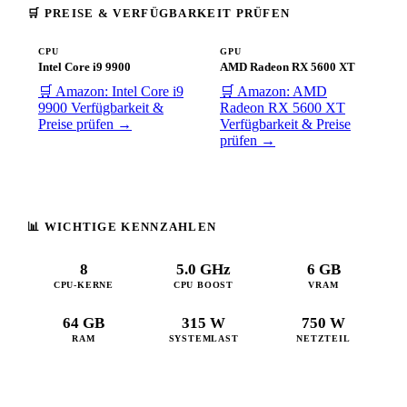
🛒 PREISE & VERFÜGBARKEIT PRÜFEN
CPU
GPU
Intel Core i9 9900
AMD Radeon RX 5600 XT
🛒 Amazon: Intel Core i9
🛒 Amazon: AMD
9900
Verfügbarkeit &
Radeon RX 5600 XT
Preise prüfen →
Verfügbarkeit & Preise
prüfen →
📊 WICHTIGE KENNZAHLEN
8
5.0 GHz
6 GB
CPU-KERNE
CPU BOOST
VRAM
64 GB
315 W
750 W
RAM
SYSTEMLAST
NETZTEIL