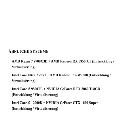
Prozessorpotenzial nicht aus. Ein GPU-Upgrade ist die
sinnvollste Investition um die Gesamtleistung deutlich zu
steigern. Mit einer stärkeren Grafikkarte würde diese
Plattform ihr volles Potenzial entfalten.
ÄHNLICHE SYSTEME
AMD Ryzen 7 9700X3D + AMD Radeon RX 6950 XT (Entwicklung /
Virtualisierung)
Intel Core Ultra 7 265T + AMD Radeon Pro W7600 (Entwicklung /
Virtualisierung)
Intel Core i5 9500TE + NVIDIA GeForce RTX 5060 Ti 8GB
(Entwicklung / Virtualisierung)
Intel Core i9 12900K + NVIDIA GeForce GTX 1660 Super
(Entwicklung / Virtualisierung)