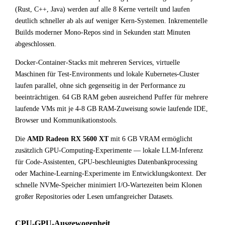
(Rust, C++, Java) werden auf alle 8 Kerne verteilt und laufen
deutlich schneller ab als auf weniger Kern-Systemen. Inkrementelle
Builds moderner Mono-Repos sind in Sekunden statt Minuten
abgeschlossen.
Docker-Container-Stacks mit mehreren Services, virtuelle
Maschinen für Test-Environments und lokale Kubernetes-Cluster
laufen parallel, ohne sich gegenseitig in der Performance zu
beeinträchtigen. 64 GB RAM geben ausreichend Puffer für mehrere
laufende VMs mit je 4-8 GB RAM-Zuweisung sowie laufende IDE,
Browser und Kommunikationstools.
Die
AMD Radeon RX 5600 XT
mit 6 GB VRAM ermöglicht
zusätzlich GPU-Computing-Experimente — lokale LLM-Inferenz
für Code-Assistenten, GPU-beschleunigtes Datenbankprocessing
oder Machine-Learning-Experimente im Entwicklungskontext. Der
schnelle NVMe-Speicher minimiert I/O-Wartezeiten beim Klonen
großer Repositories oder Lesen umfangreicher Datasets.
CPU-GPU-Ausgewogenheit