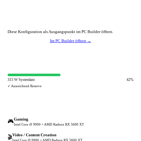
🔧 Konfiguration anpassen
Diese Konfiguration als Ausgangspunkt im PC Builder öffnen.
Im PC Builder öffnen →
⚡ Netzteil-Auslastung
315 W Systemlast
42%
✓ Ausreichend Reserve
🔀 Andere Einsatzzwecke
Gaming
🎮
Intel Core i9 9900 + AMD Radeon RX 5600 XT
Video / Content Creation
🎬
Intel Core i9 9900 + AMD Radeon RX 5600 XT