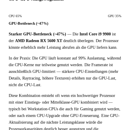
CPU 65%
GPU 35%
GPU-Bottleneck (~47%)
Starker GPU-Bottleneck (~47%)
— Die
Intel Core i9 9900
ist
der
AMD Radeon RX 5600 XT
deutlich überlegen. Der Prozessor
könnte erheblich mehr Leistung abrufen als die GPU liefern kann.
In der Praxis: Die GPU läuft konstant auf 99% Auslastung, während
die CPU-Kerne nur teilweise genutzt werden. Die Framerate ist
ausschließlich GPU-limitiert — stärkere CPU-Einstellungen (mehr
Details, Raytracing, höhere Texturen) erhöhen nur die GPU-Last,
nicht die CPU-Last.
Diese Kombination entsteht oft wenn ein hochwertiger Prozessor
mit einer Einstiegs- oder Mittelklasse-GPU kombiniert wird —
typisch bei Workstation-CPUs die auch für Gaming genutzt werden,
oder nach einem CPU-Upgrade ohne GPU-Erneuerung. Eine GPU-
Aktualisierung auf die nächste Leistungsklasse würde die
Prozessorkapazitäten deutlich besser ausnutzen und die