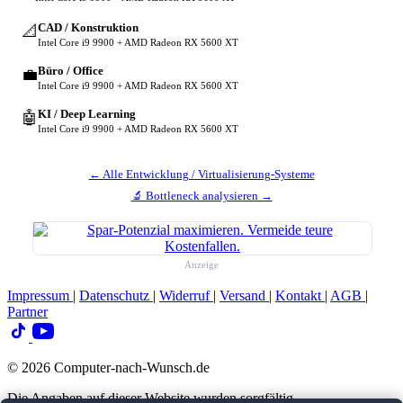
CAD / Konstruktion
📐
Intel Core i9 9900 + AMD Radeon RX 5600 XT
Büro / Office
💼
Intel Core i9 9900 + AMD Radeon RX 5600 XT
KI / Deep Learning
🤖
Intel Core i9 9900 + AMD Radeon RX 5600 XT
← Alle Entwicklung / Virtualisierung-Systeme
🔬 Bottleneck analysieren →
Anzeige
Impressum
|
Datenschutz
|
Widerruf
|
Versand
|
Kontakt
|
AGB
|
Partner
© 2026 Computer-nach-Wunsch.de
Die Angaben auf dieser Website wurden sorgfältig