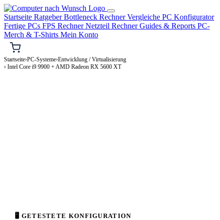
Startseite
Ratgeber
Bottleneck Rechner
Vergleiche
PC Konfigurator
Fertige PCs
FPS Rechner
Netzteil Rechner
Guides & Reports
PC-
Merch & T-Shirts
Mein Konto
Startseite
›
PC-Systeme
›
Entwicklung / Virtualisierung
› Intel Core i9 9900 + AMD Radeon RX 5600 XT
⌨️ ENTWICKLUNG / VIRTUALISIERUNG-PC
Intel Core i9 9900 + AMD Radeon RX
5600 XT
Entwicklung / Virtualisierung-PC Konfiguration
Enthusiast · 2.000–4.000€
⚡ ca. 315 W
🖥 GETESTETE KONFIGURATION