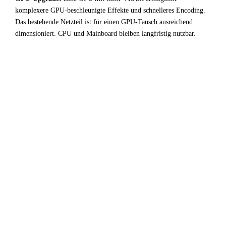
komplexere GPU-beschleunigte Effekte und schnelleres Encoding.
Das bestehende Netzteil ist für einen GPU-Tausch ausreichend
dimensioniert. CPU und Mainboard bleiben langfristig nutzbar.
✓
Fazit & Empfehlung
Das System aus
AMD Ryzen 7 PRO 9745
und
Intel Arc
B570
ist eine ausgewogene Video / Content Creation-
Konfiguration die ihr Budget effizient einsetzt. CPU und
GPU harmonieren gut — kein unnötiger Overhead, keine
ungenutzte Kapazität.
Für Video / Content Creation-Anwendungen ist diese
Kombination sehr empfehlenswert. Die empfohlenen
Begleitkomponenten (64 GB RAM, NVMe-SSD) runden
das System zu einem stabilen Gesamtpaket ab.