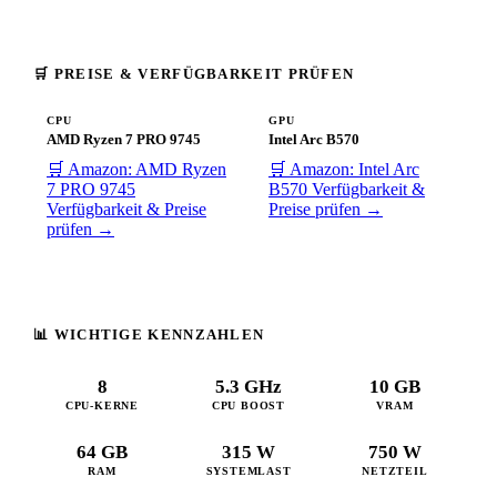
🛒 PREISE & VERFÜGBARKEIT PRÜFEN
CPU
GPU
AMD Ryzen 7 PRO 9745
Intel Arc B570
🛒 Amazon: AMD Ryzen
🛒 Amazon: Intel Arc
7 PRO 9745
B570
Verfügbarkeit &
Verfügbarkeit & Preise
Preise prüfen →
prüfen →
📊 WICHTIGE KENNZAHLEN
8
5.3 GHz
10 GB
CPU-KERNE
CPU BOOST
VRAM
64 GB
315 W
750 W
RAM
SYSTEMLAST
NETZTEIL