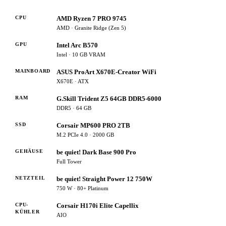
CPU
AMD Ryzen 7 PRO 9745
AMD · Granite Ridge (Zen 5)
GPU
Intel Arc B570
Intel · 10 GB VRAM
MAINBOARD
ASUS ProArt X670E-Creator WiFi
X670E · ATX
RAM
G.Skill Trident Z5 64GB DDR5-6000
DDR5 · 64 GB
SSD
Corsair MP600 PRO 2TB
M.2 PCIe 4.0 · 2000 GB
GEHÄUSE
be quiet! Dark Base 900 Pro
Full Tower
NETZTEIL
be quiet! Straight Power 12 750W
750 W · 80+ Platinum
CPU-
Corsair H170i Elite Capellix
KÜHLER
AIO