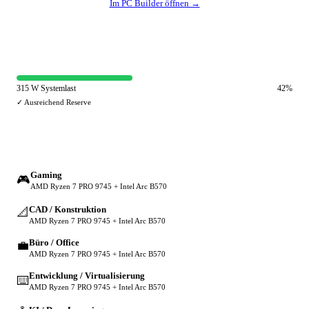
Im PC Builder öffnen →
⚡ Netzteil-Auslastung
315 W Systemlast
42%
✓ Ausreichend Reserve
🔀 Andere Einsatzzwecke
Gaming
🎮
AMD Ryzen 7 PRO 9745 + Intel Arc B570
CAD / Konstruktion
📐
AMD Ryzen 7 PRO 9745 + Intel Arc B570
Büro / Office
💼
AMD Ryzen 7 PRO 9745 + Intel Arc B570
Entwicklung / Virtualisierung
⌨️
AMD Ryzen 7 PRO 9745 + Intel Arc B570