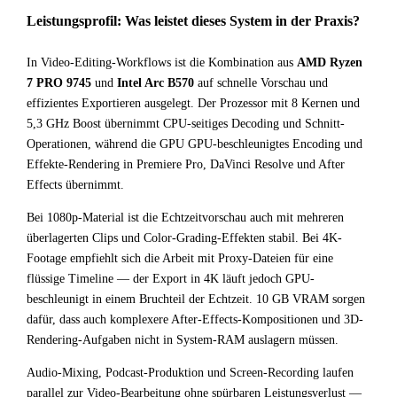
Leistungsprofil: Was leistet dieses System in der Praxis?
In Video-Editing-Workflows ist die Kombination aus
AMD Ryzen
7 PRO 9745
und
Intel Arc B570
auf schnelle Vorschau und
effizientes Exportieren ausgelegt. Der Prozessor mit 8 Kernen und
5,3 GHz Boost übernimmt CPU-seitiges Decoding und Schnitt-
Operationen, während die GPU GPU-beschleunigtes Encoding und
Effekte-Rendering in Premiere Pro, DaVinci Resolve und After
Effects übernimmt.
Bei 1080p-Material ist die Echtzeitvorschau auch mit mehreren
überlagerten Clips und Color-Grading-Effekten stabil. Bei 4K-
Footage empfiehlt sich die Arbeit mit Proxy-Dateien für eine
flüssige Timeline — der Export in 4K läuft jedoch GPU-
beschleunigt in einem Bruchteil der Echtzeit. 10 GB VRAM sorgen
dafür, dass auch komplexere After-Effects-Kompositionen und 3D-
Rendering-Aufgaben nicht in System-RAM auslagern müssen.
Audio-Mixing, Podcast-Produktion und Screen-Recording laufen
parallel zur Video-Bearbeitung ohne spürbaren Leistungsverlust —