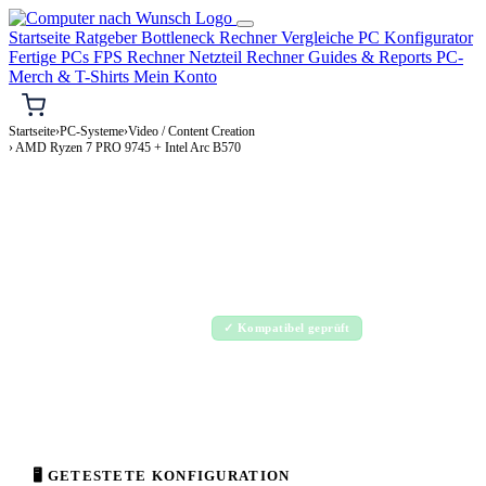
Startseite
Ratgeber
Bottleneck Rechner
Vergleiche
PC Konfigurator
Fertige PCs
FPS Rechner
Netzteil Rechner
Guides & Reports
PC-
Merch & T-Shirts
Mein Konto
Startseite
›
PC-Systeme
›
Video / Content Creation
› AMD Ryzen 7 PRO 9745 + Intel Arc B570
🎬 VIDEO / CONTENT CREATION-PC
AMD Ryzen 7 PRO 9745 + Intel Arc B570
Video / Content Creation-PC Konfiguration
High-End · 1.500–3.500€
✓ Kompatibel geprüft
⚡ ca. 315 W
🖥 GETESTETE KONFIGURATION