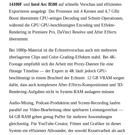
14100F
und
Intel Arc B580
auf schnelle Vorschau und effizientes
Exportieren ausgelegt. Der Prozessor mit 4 Kernen und 4,7 GHz
Boost übernimmt CPU-seitiges Decoding und Schnitt-Operationen,
während die GPU GPU-beschleunigtes Encoding und Effekte-
Rendering in Premiere Pro, DaVinci Resolve und After Effects
übernimmt.
Bei 1080p-Material ist die Echtzeitvorschau auch mit mehreren
überlagerten Clips und Color-Grading-Effekten stabil. Bei 4K-
Footage empfiehlt sich die Arbeit mit Proxy-Dateien für eine
flüssige Timeline — der Export in 4K läuft jedoch GPU-
beschleunigt in einem Bruchteil der Echtzeit. 12 GB VRAM sorgen
dafür, dass auch komplexere After-Effects-Kompositionen und 3D-
Rendering-Aufgaben nicht in System-RAM auslagern müssen.
Audio-Mixing, Podcast-Produktion und Screen-Recording laufen
parallel zur Video-Bearbeitung ohne spürbaren Leistungsverlust —
64 GB RAM geben genug Puffer für mehrere Anwendungen
gleichzeitig. Für YouTube-Creator, Filmer und Grafiker ist dieses
System ein effizienter Allrounder, der sowohl Kreativarbeit als auch