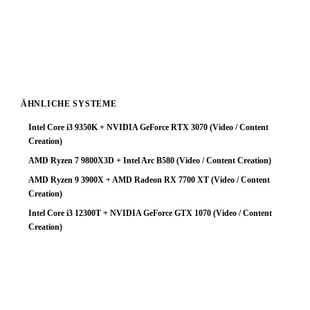
Flaschenhals wird. Für Neukäufer: Entweder einen
stärkeren Prozessor wählen, oder eine GPU der nächsten
Klasse tiefer — das Geld ist dann effizienter eingesetzt.
ÄHNLICHE SYSTEME
Intel Core i3 9350K + NVIDIA GeForce RTX 3070 (Video / Content
Creation)
AMD Ryzen 7 9800X3D + Intel Arc B580 (Video / Content Creation)
AMD Ryzen 9 3900X + AMD Radeon RX 7700 XT (Video / Content
Creation)
Intel Core i3 12300T + NVIDIA GeForce GTX 1070 (Video / Content
Creation)