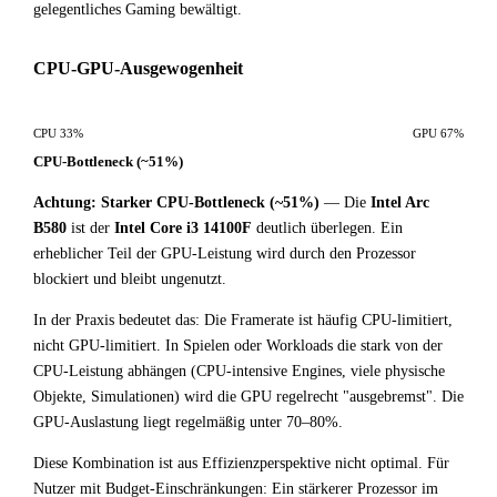
gelegentliches Gaming bewältigt.
CPU-GPU-Ausgewogenheit
CPU 33%
GPU 67%
CPU-Bottleneck (~51%)
Achtung: Starker CPU-Bottleneck (~51%)
— Die
Intel Arc
B580
ist der
Intel Core i3 14100F
deutlich überlegen. Ein
erheblicher Teil der GPU-Leistung wird durch den Prozessor
blockiert und bleibt ungenutzt.
In der Praxis bedeutet das: Die Framerate ist häufig CPU-limitiert,
nicht GPU-limitiert. In Spielen oder Workloads die stark von der
CPU-Leistung abhängen (CPU-intensive Engines, viele physische
Objekte, Simulationen) wird die GPU regelrecht "ausgebremst". Die
GPU-Auslastung liegt regelmäßig unter 70–80%.
Diese Kombination ist aus Effizienzperspektive nicht optimal. Für
Nutzer mit Budget-Einschränkungen: Ein stärkerer Prozessor im