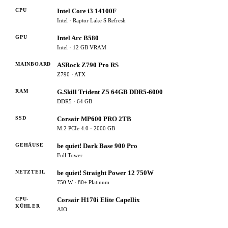
CPU
Intel Core i3 14100F
Intel · Raptor Lake S Refresh
GPU
Intel Arc B580
Intel · 12 GB VRAM
MAINBOARD
ASRock Z790 Pro RS
Z790 · ATX
RAM
G.Skill Trident Z5 64GB DDR5-6000
DDR5 · 64 GB
SSD
Corsair MP600 PRO 2TB
M.2 PCIe 4.0 · 2000 GB
GEHÄUSE
be quiet! Dark Base 900 Pro
Full Tower
NETZTEIL
be quiet! Straight Power 12 750W
750 W · 80+ Platinum
CPU-
Corsair H170i Elite Capellix
KÜHLER
AIO