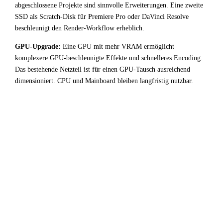
abgeschlossene Projekte sind sinnvolle Erweiterungen. Eine zweite
SSD als Scratch-Disk für Premiere Pro oder DaVinci Resolve
beschleunigt den Render-Workflow erheblich.
GPU-Upgrade:
Eine GPU mit mehr VRAM ermöglicht
komplexere GPU-beschleunigte Effekte und schnelleres Encoding.
Das bestehende Netzteil ist für einen GPU-Tausch ausreichend
dimensioniert. CPU und Mainboard bleiben langfristig nutzbar.
!
Fazit & Empfehlung
Bei
Intel Core i3 14100F
+
Intel Arc B580
ist der CPU-
Bottleneck stark ausgeprägt. Ein erheblicher Teil der GPU-
Leistung bleibt ungenutzt — für Video / Content Creation-
Anwendungen kein optimales Setup.
Fazit: Wer diese Kombination bereits besitzt, profitiert am
meisten bei hohen Auflösungen wo die GPU zum