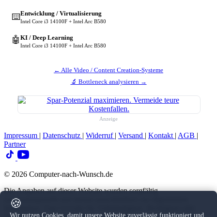
Entwicklung / Virtualisierung
⌨️
Intel Core i3 14100F + Intel Arc B580
KI / Deep Learning
🤖
Intel Core i3 14100F + Intel Arc B580
← Alle Video / Content Creation-Systeme
🔬 Bottleneck analysieren →
Anzeige
Impressum
|
Datenschutz
|
Widerruf
|
Versand
|
Kontakt
|
AGB
|
Partner
© 2026 Computer-nach-Wunsch.de
Die Angaben auf dieser Website wurden sorgfältig
zusammengestellt und dienen ausschließlich zur allgemeinen
🍪
Information. Eine Gewähr für Vollständigkeit, Richtigkeit oder
Wir nutzen Cookies, damit unsere Website zuverlässig funktioniert und
Aktualität der Inhalte können wir nicht übernehmen. Diese Seite