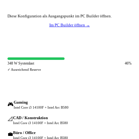
🔧 Konfiguration anpassen
Diese Konfiguration als Ausgangspunkt im PC Builder öffnen.
Im PC Builder öffnen →
⚡ Netzteil-Auslastung
348 W Systemlast
46%
✓ Ausreichend Reserve
🔀 Andere Einsatzzwecke
Gaming
🎮
Intel Core i3 14100F + Intel Arc B580
CAD / Konstruktion
📐
Intel Core i3 14100F + Intel Arc B580
Büro / Office
💼
Intel Core i3 14100F + Intel Arc B580