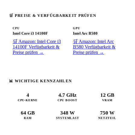
🛒 PREISE & VERFÜGBARKEIT PRÜFEN
CPU
GPU
Intel Core i3 14100F
Intel Arc B580
🛒 Amazon: Intel Core i3
🛒 Amazon: Intel Arc
14100F
Verfügbarkeit &
B580
Verfügbarkeit &
Preise prüfen →
Preise prüfen →
📊 WICHTIGE KENNZAHLEN
4
4.7 GHz
12 GB
CPU-KERNE
CPU BOOST
VRAM
64 GB
348 W
750 W
RAM
SYSTEMLAST
NETZTEIL