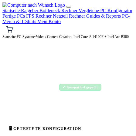
Startseite
Ratgeber
Bottleneck Rechner
Vergleiche
PC Konfigurator
Fertige PCs
FPS Rechner
Netzteil Rechner
Guides & Reports
PC-
Merch & T-Shirts
Mein Konto
Startseite
›
PC-Systeme
›
Video / Content Creation
› Intel Core i3 14100F + Intel Arc B580
🎬 VIDEO / CONTENT CREATION-PC
Intel Core i3 14100F + Intel Arc B580
Video / Content Creation-PC Konfiguration
High-End · 1.500–3.500€
✓ Kompatibel geprüft
⚡ ca. 348 W
🖥 GETESTETE KONFIGURATION