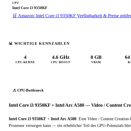
CPU
Intel Core i3 9350KF
🛒 Amazon: Intel Core i3 9350KF
Verfügbarkeit & Preise prüf
📊 WICHTIGE KENNZAHLEN
4
4.6 GHz
8 GB
64
CPU-KERNE
CPU BOOST
VRAM
R
⚠ CPU-Bottleneck
Intel Core i3 9350KF + Intel Arc A580 — Video / Content Cr
Intel Core i3 9350KF
+
Intel Arc A580
: Eine Video / Content Creation-
Prozessor versorgen kann — ein erheblicher Teil des GPU-Potenzials blei