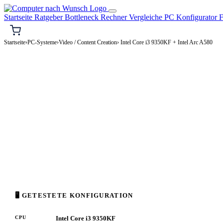
Startseite
Ratgeber
Bottleneck Rechner
Vergleiche
PC Konfigurator
F
Startseite
›
PC-Systeme
›
Video / Content Creation
› Intel Core i3 9350KF + Intel Arc A580
🎬 VIDEO / CONTENT CREATION-PC
Intel Core i3 9350KF + Intel 
Video / Content Creation-PC Konfiguration
High-End · 1.500–3.500€
⚡ ca. 376 W
🖥 GETESTETE KONFIGURATION
CPU
Intel Core i3 9350KF