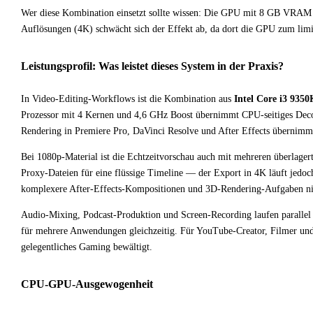
Wer diese Kombination einsetzt sollte wissen: Die GPU mit 8 GB VRAM kö
Auflösungen (4K) schwächt sich der Effekt ab, da dort die GPU zum lim
Leistungsprofil: Was leistet dieses System in der Praxis?
In Video-Editing-Workflows ist die Kombination aus
Intel Core i3 935
Prozessor mit 4 Kernen und 4,6 GHz Boost übernimmt CPU-seitiges Dec
Rendering in Premiere Pro, DaVinci Resolve und After Effects übernimm
Bei 1080p-Material ist die Echtzeitvorschau auch mit mehreren überlager
Proxy-Dateien für eine flüssige Timeline — der Export in 4K läuft jedo
komplexere After-Effects-Kompositionen und 3D-Rendering-Aufgaben n
Audio-Mixing, Podcast-Produktion und Screen-Recording laufen paralle
für mehrere Anwendungen gleichzeitig. Für YouTube-Creator, Filmer und Gr
gelegentliches Gaming bewältigt.
CPU-GPU-Ausgewogenheit