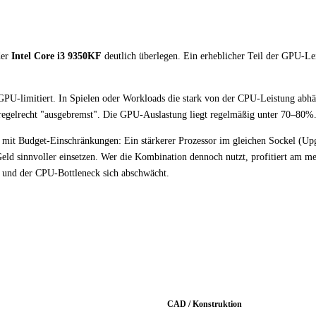
der
Intel Core i3 9350KF
deutlich überlegen. Ein erheblicher Teil der GPU-Le
ht GPU-limitiert. In Spielen oder Workloads die stark von der CPU-Leistung ab
 regelrecht "ausgebremst". Die GPU-Auslastung liegt regelmäßig unter 70–80%
er mit Budget-Einschränkungen: Ein stärkerer Prozessor im gleichen Sockel (U
ld sinnvoller einsetzen. Wer die Kombination dennoch nutzt, profitiert am mei
 und der CPU-Bottleneck sich abschwächt.
CAD / Konstruktion