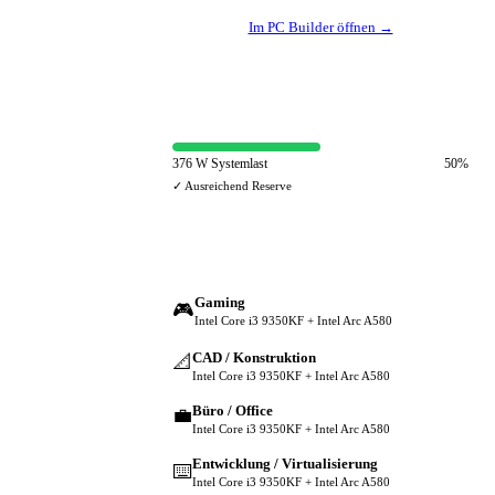
Im PC Builder öffnen →
⚡ Netzteil-Auslastung
376 W Systemlast
50%
✓ Ausreichend Reserve
🔀 Andere Einsatzzwecke
Gaming
🎮
Intel Core i3 9350KF + Intel Arc A580
CAD / Konstruktion
📐
Intel Core i3 9350KF + Intel Arc A580
Büro / Office
💼
Intel Core i3 9350KF + Intel Arc A580
Entwicklung / Virtualisierung
⌨️
Intel Core i3 9350KF + Intel Arc A580