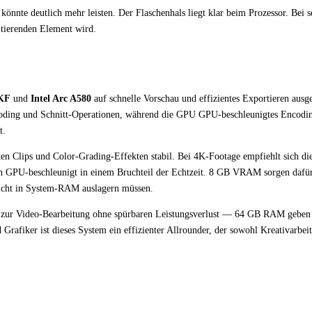
nnte deutlich mehr leisten. Der Flaschenhals liegt klar beim Prozessor. Bei 
itierenden Element wird.
0KF
und
Intel Arc A580
auf schnelle Vorschau und effizientes Exportieren ausg
oding und Schnitt-Operationen, während die GPU GPU-beschleunigtes Encodin
t.
ten Clips und Color-Grading-Effekten stabil. Bei 4K-Footage empfiehlt sich di
ch GPU-beschleunigt in einem Bruchteil der Echtzeit. 8 GB VRAM sorgen dafür
icht in System-RAM auslagern müssen.
l zur Video-Bearbeitung ohne spürbaren Leistungsverlust — 64 GB RAM geben
afiker ist dieses System ein effizienter Allrounder, der sowohl Kreativarbeit