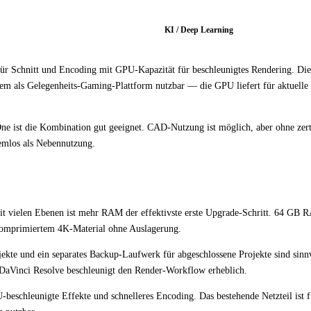
KI / Deep Learning
ür Schnitt und Encoding mit GPU-Kapazität für beschleunigtes Rendering. Di
stem als Gelegenheits-Gaming-Plattform nutzbar — die GPU liefert für aktuelle
 ist die Kombination gut geeignet. CAD-Nutzung ist möglich, aber ohne zerti
emlos als Nebennutzung.
it vielen Ebenen ist mehr RAM der effektivste erste Upgrade-Schritt. 64 GB 
nkomprimiertem 4K-Material ohne Auslagerung.
ekte und ein separates Backup-Laufwerk für abgeschlossene Projekte sind sinn
 DaVinci Resolve beschleunigt den Render-Workflow erheblich.
chleunigte Effekte und schnelleres Encoding. Das bestehende Netzteil ist 