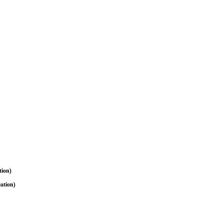
r Video /
weder einen
tion)
ation)