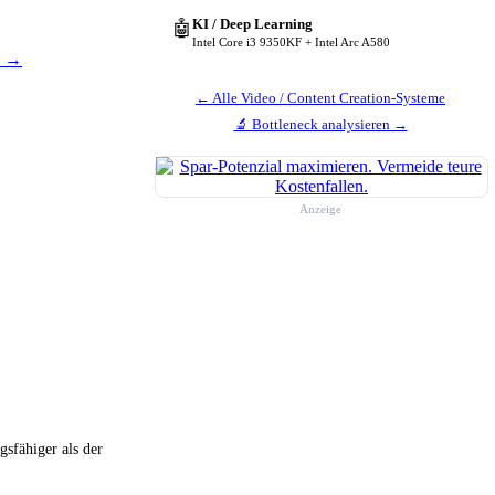
KI / Deep Learning
🤖
Intel Core i3 9350KF + Intel Arc A580
n →
← Alle Video / Content Creation-Systeme
🔬 Bottleneck analysieren →
Anzeige
gsfähiger als der