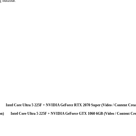
g nutzbar.
stark ausgeprägt. Ein erheblicher Teil der GPU-Leistung bleibt ungenutzt — fü
n bei hohen Auflösungen wo die GPU zum Flaschenhals wird. Für Neukäufer: Ent
 — das Geld ist dann effizienter eingesetzt.
Intel Core Ultra 5 225F + NVIDIA GeForce RTX 2070 Super (Video / Content Crea
on)
Intel Core Ultra 5 225F + NVIDIA GeForce GTX 1060 6GB (Video / Content Cre