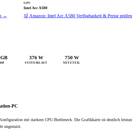
GPU
Intel Arc A580
en →
🛒 Amazon: Intel Arc A580
Verfügbarkeit & Preise prüfe
 GB
376 W
750 W
AM
SYSTEMLAST
NETZTEIL
eation-PC
Konfiguration mit starkem CPU-Bottleneck. Die Grafikkarte ist deutlich leistun
bt ungenutzt.