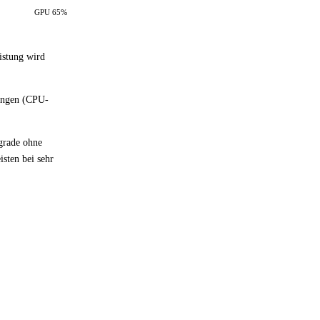
GPU 65%
istung wird
hängen (CPU-
.
pgrade ohne
sten bei sehr