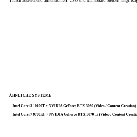
Tausch ausreichend dimensioniert. CPU und Mainboard bleiben langfristi
!
Fazit & Empfehlung
Bei
Intel Core i3 9350KF
+
Intel Arc A580
ist der CPU-Bottleneck 
Content Creation-Anwendungen kein optimales Setup.
Fazit: Wer diese Kombination bereits besitzt, profitiert am meiste
stärkeren Prozessor wählen, oder eine GPU der nächsten Klasse tiefer
ÄHNLICHE SYSTEME
Intel Core i3 10100T + NVIDIA GeForce RTX 3080 (Video / Content Creation)
Intel Core i7 9700KF + NVIDIA GeForce RTX 5070 Ti (Video / Content Creati