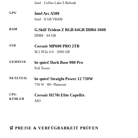
Intel · Coffee Lake S Refresh
GPU
Intel Arc A580
Intel · 8 GB VRAM
RAM
G.Skill Trident Z RGB 64GB DDR4-3600
DDR4 · 64 GB
SSD
Corsair MP600 PRO 2TB
M.2 PCIe 4.0 · 2000 GB
GEHÄUSE
be quiet! Dark Base 900 Pro
Full Tower
NETZTEIL
be quiet! Straight Power 12 750W
750 W · 80+ Platinum
CPU-
Corsair H170i Elite Capellix
KÜHLER
AIO
🛒 PREISE & VERFÜGBARKEIT PRÜFEN