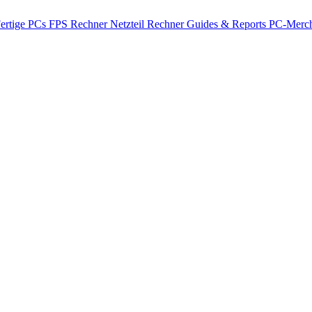
ertige PCs
FPS Rechner
Netzteil Rechner
Guides & Reports
PC-Merch
Arc A580