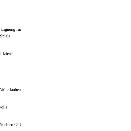
e Eignung für
 Spiele
fizierte
RAM erlauben
volle
für einen GPU-