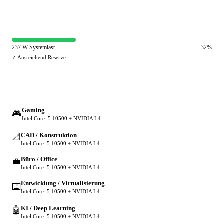
⚡ Netzteil-Auslastung
237 W Systemlast
32%
✓ Ausreichend Reserve
🔀 Andere Einsatzzwecke
Gaming
🎮
Intel Core i5 10500 + NVIDIA L4
CAD / Konstruktion
📐
Intel Core i5 10500 + NVIDIA L4
Büro / Office
💼
Intel Core i5 10500 + NVIDIA L4
Entwicklung / Virtualisierung
⌨️
Intel Core i5 10500 + NVIDIA L4
KI / Deep Learning
🤖
Intel Core i5 10500 + NVIDIA L4