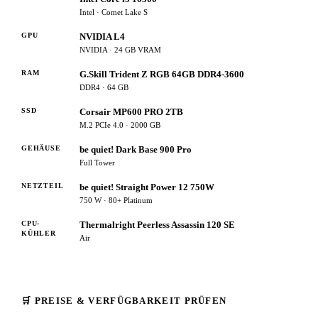
Intel · Comet Lake S
GPU
NVIDIA L4
NVIDIA · 24 GB VRAM
RAM
G.Skill Trident Z RGB 64GB DDR4-3600
DDR4 · 64 GB
SSD
Corsair MP600 PRO 2TB
M.2 PCIe 4.0 · 2000 GB
GEHÄUSE
be quiet! Dark Base 900 Pro
Full Tower
NETZTEIL
be quiet! Straight Power 12 750W
750 W · 80+ Platinum
CPU-
Thermalright Peerless Assassin 120 SE
KÜHLER
Air
🛒 PREISE & VERFÜGBARKEIT PRÜFEN