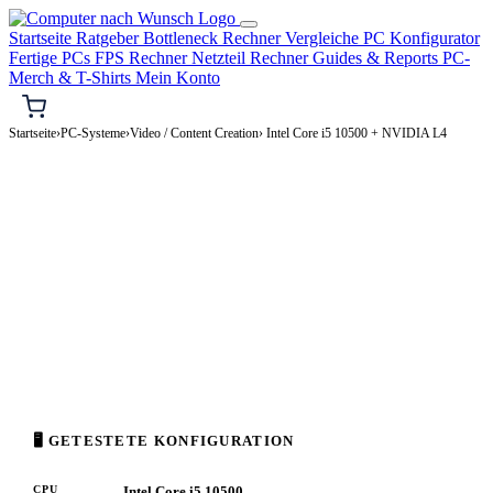
Startseite
Ratgeber
Bottleneck Rechner
Vergleiche
PC Konfigurator
Fertige PCs
FPS Rechner
Netzteil Rechner
Guides & Reports
PC-
Merch & T-Shirts
Mein Konto
Startseite
›
PC-Systeme
›
Video / Content Creation
› Intel Core i5 10500 + NVIDIA L4
🎬 VIDEO / CONTENT CREATION-PC
Intel Core i5 10500 + NVIDIA L4
Video / Content Creation-PC Konfiguration
High-End · 1.500–3.500€
⚡ ca. 237 W
🖥 GETESTETE KONFIGURATION
CPU
Intel Core i5 10500