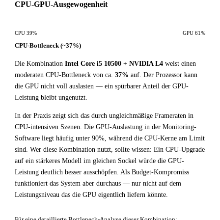
CPU-GPU-Ausgewogenheit
CPU 39%
GPU 61%
CPU-Bottleneck (~37%)
Die Kombination
Intel Core i5 10500
+
NVIDIA L4
weist einen
moderaten CPU-Bottleneck von ca.
37%
auf. Der Prozessor kann
die GPU nicht voll auslasten — ein spürbarer Anteil der GPU-
Leistung bleibt ungenutzt.
In der Praxis zeigt sich das durch ungleichmäßige Frameraten in
CPU-intensiven Szenen. Die GPU-Auslastung in der Monitoring-
Software liegt häufig unter 90%, während die CPU-Kerne am Limit
sind. Wer diese Kombination nutzt, sollte wissen: Ein CPU-Upgrade
auf ein stärkeres Modell im gleichen Sockel würde die GPU-
Leistung deutlich besser ausschöpfen. Als Budget-Kompromiss
funktioniert das System aber durchaus — nur nicht auf dem
Leistungsniveau das die GPU eigentlich liefern könnte.
Für eine detaillierte Bottleneck-Analyse dieser Kombination: