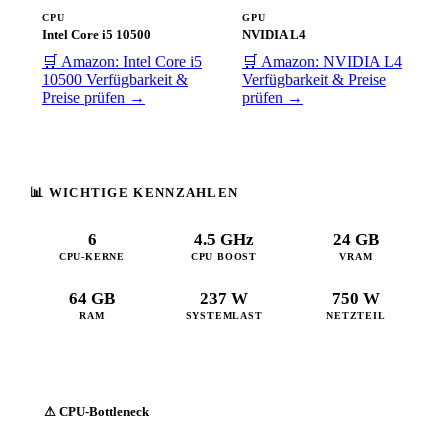
CPU
GPU
Intel Core i5 10500
NVIDIA L4
🛒 Amazon: Intel Core i5
🛒 Amazon: NVIDIA L4
10500
Verfügbarkeit &
Verfügbarkeit & Preise
Preise prüfen →
prüfen →
📊 WICHTIGE KENNZAHLEN
6
4.5 GHz
24 GB
CPU-KERNE
CPU BOOST
VRAM
64 GB
237 W
750 W
RAM
SYSTEMLAST
NETZTEIL
⚠ CPU-Bottleneck