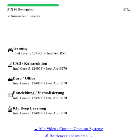
315 W Systemlast
42%
✓ Ausreichend Reserve
🔀 Andere Einsatzzwecke
Gaming
🎮
Intel Core i5 12490F + Intel Arc B570
CAD / Konstruktion
📐
Intel Core i5 12490F + Intel Arc B570
Büro / Office
💼
Intel Core i5 12490F + Intel Arc B570
Entwicklung / Virtualisierung
⌨️
Intel Core i5 12490F + Intel Arc B570
KI / Deep Learning
🤖
Intel Core i5 12490F + Intel Arc B570
← Alle Video / Content Creation-Systeme
🔬 Bottleneck analysieren →