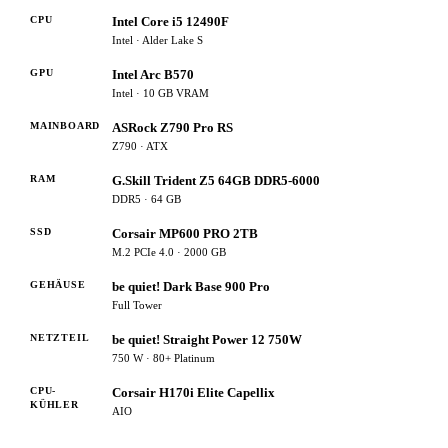
CPU
Intel Core i5 12490F
Intel · Alder Lake S
GPU
Intel Arc B570
Intel · 10 GB VRAM
MAINBOARD
ASRock Z790 Pro RS
Z790 · ATX
RAM
G.Skill Trident Z5 64GB DDR5-6000
DDR5 · 64 GB
SSD
Corsair MP600 PRO 2TB
M.2 PCIe 4.0 · 2000 GB
GEHÄUSE
be quiet! Dark Base 900 Pro
Full Tower
NETZTEIL
be quiet! Straight Power 12 750W
750 W · 80+ Platinum
CPU-
Corsair H170i Elite Capellix
KÜHLER
AIO