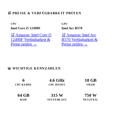
🛒 PREISE & VERFÜGBARKEIT PRÜFEN
CPU
GPU
Intel Core i5 12490F
Intel Arc B570
🛒 Amazon: Intel Core i5
🛒 Amazon: Intel Arc
12490F
Verfügbarkeit &
B570
Verfügbarkeit &
Preise prüfen →
Preise prüfen →
📊 WICHTIGE KENNZAHLEN
6
4.6 GHz
10 GB
CPU-KERNE
CPU BOOST
VRAM
64 GB
315 W
750 W
RAM
SYSTEMLAST
NETZTEIL