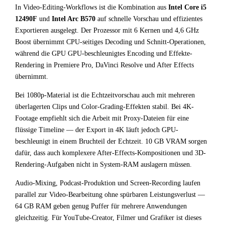
In Video-Editing-Workflows ist die Kombination aus
Intel Core i5
12490F
und
Intel Arc B570
auf schnelle Vorschau und effizientes
Exportieren ausgelegt. Der Prozessor mit 6 Kernen und 4,6 GHz
Boost übernimmt CPU-seitiges Decoding und Schnitt-Operationen,
während die GPU GPU-beschleunigtes Encoding und Effekte-
Rendering in Premiere Pro, DaVinci Resolve und After Effects
übernimmt.
Bei 1080p-Material ist die Echtzeitvorschau auch mit mehreren
überlagerten Clips und Color-Grading-Effekten stabil. Bei 4K-
Footage empfiehlt sich die Arbeit mit Proxy-Dateien für eine
flüssige Timeline — der Export in 4K läuft jedoch GPU-
beschleunigt in einem Bruchteil der Echtzeit. 10 GB VRAM sorgen
dafür, dass auch komplexere After-Effects-Kompositionen und 3D-
Rendering-Aufgaben nicht in System-RAM auslagern müssen.
Audio-Mixing, Podcast-Produktion und Screen-Recording laufen
parallel zur Video-Bearbeitung ohne spürbaren Leistungsverlust —
64 GB RAM geben genug Puffer für mehrere Anwendungen
gleichzeitig. Für YouTube-Creator, Filmer und Grafiker ist dieses