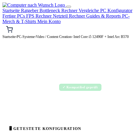
Startseite
Ratgeber
Bottleneck Rechner
Vergleiche
PC Konfigurator
Fertige PCs
FPS Rechner
Netzteil Rechner
Guides & Reports
PC-
Merch & T-Shirts
Mein Konto
Startseite
›
PC-Systeme
›
Video / Content Creation
› Intel Core i5 12490F + Intel Arc B570
🎬 VIDEO / CONTENT CREATION-PC
Intel Core i5 12490F + Intel Arc B570
Video / Content Creation-PC Konfiguration
High-End · 1.500–3.500€
✓ Kompatibel geprüft
⚡ ca. 315 W
🖥 GETESTETE KONFIGURATION