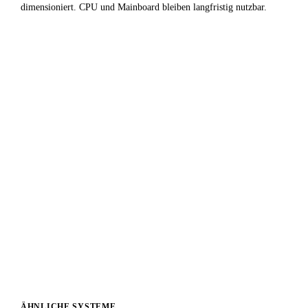
dimensioniert. CPU und Mainboard bleiben langfristig nutzbar.
✓
Fazit & Empfehlung
Das System aus
Intel Core i5 12490F
und
Intel Arc B570
ist eine ausgewogene Video / Content Creation-
Konfiguration die ihr Budget effizient einsetzt. CPU und
GPU harmonieren gut — kein unnötiger Overhead, keine
ungenutzte Kapazität.
Für Video / Content Creation-Anwendungen ist diese
Kombination sehr empfehlenswert. Die empfohlenen
Begleitkomponenten (64 GB RAM, NVMe-SSD) runden
das System zu einem stabilen Gesamtpaket ab.
ÄHNLICHE SYSTEME