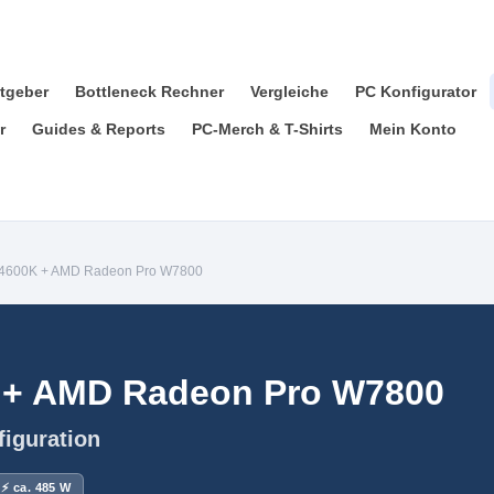
tgeber
Bottleneck Rechner
Vergleiche
PC Konfigurator
r
Guides & Reports
PC-Merch & T-Shirts
Mein Konto
5 14600K + AMD Radeon Pro W7800
0K + AMD Radeon Pro W7800
figuration
⚡ ca. 485 W