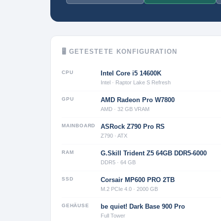
🖥 GETESTETE KONFIGURATION
CPU
Intel Core i5 14600K
Intel · Raptor Lake S Refresh
GPU
AMD Radeon Pro W7800
AMD · 32 GB VRAM
MAINBOARD
ASRock Z790 Pro RS
Z790 · ATX
RAM
G.Skill Trident Z5 64GB DDR5-6000
DDR5 · 64 GB
SSD
Corsair MP600 PRO 2TB
M.2 PCIe 4.0 · 2000 GB
GEHÄUSE
be quiet! Dark Base 900 Pro
Full Tower