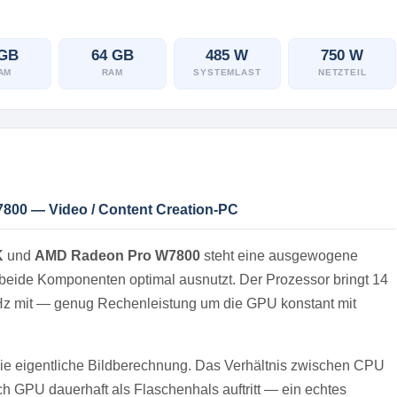
 GB
64 GB
485 W
750 W
AM
RAM
SYSTEMLAST
NETZTEIL
7800 — Video / Content Creation-PC
K
und
AMD Radeon Pro W7800
steht eine ausgewogene
ie beide Komponenten optimal ausnutzt. Der Prozessor bringt 14
GHz mit — genug Rechenleistung um die GPU konstant mit
ie eigentliche Bildberechnung. Das Verhältnis zwischen CPU
 GPU dauerhaft als Flaschenhals auftritt — ein echtes