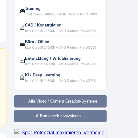
Gaming
🎮
Intel Core i5 14600K + AMD Radeon Pro W7800
CAD / Konstruktion
📐
Intel Core i5 14600K + AMD Radeon Pro W7800
Büro / Office
💼
Intel Core i5 14600K + AMD Radeon Pro W7800
Entwicklung / Virtualisierung
⌨️
Intel Core i5 14600K + AMD Radeon Pro W7800
KI / Deep Learning
🤖
Intel Core i5 14600K + AMD Radeon Pro W7800
← Alle Video / Content Creation-Systeme
🔬 Bottleneck analysieren →