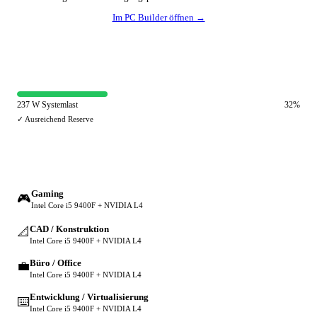
Im PC Builder öffnen →
⚡ Netzteil-Auslastung
237 W Systemlast
32%
✓ Ausreichend Reserve
🔀 Andere Einsatzzwecke
Gaming
🎮
Intel Core i5 9400F + NVIDIA L4
CAD / Konstruktion
📐
Intel Core i5 9400F + NVIDIA L4
Büro / Office
💼
Intel Core i5 9400F + NVIDIA L4
Entwicklung / Virtualisierung
⌨️
Intel Core i5 9400F + NVIDIA L4