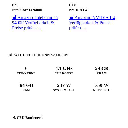
CPU
GPU
Intel Core i5 9400F
NVIDIA L4
🛒 Amazon: Intel Core i5
🛒 Amazon: NVIDIA L4
9400F
Verfügbarkeit &
Verfügbarkeit & Preise
Preise prüfen →
prüfen →
📊 WICHTIGE KENNZAHLEN
6
4.1 GHz
24 GB
CPU-KERNE
CPU BOOST
VRAM
64 GB
237 W
750 W
RAM
SYSTEMLAST
NETZTEIL
⚠ CPU-Bottleneck