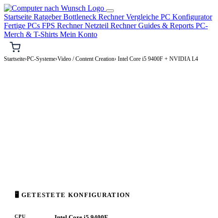
Startseite
Ratgeber
Bottleneck Rechner
Vergleiche
PC Konfigurator
Fertige PCs
FPS Rechner
Netzteil Rechner
Guides & Reports
PC-
Merch & T-Shirts
Mein Konto
Startseite
›
PC-Systeme
›
Video / Content Creation
› Intel Core i5 9400F + NVIDIA L4
🎬 VIDEO / CONTENT CREATION-PC
Intel Core i5 9400F + NVIDIA L4
Video / Content Creation-PC Konfiguration
High-End · 1.500–3.500€
⚡ ca. 237 W
🖥 GETESTETE KONFIGURATION
CPU
Intel Core i5 9400F