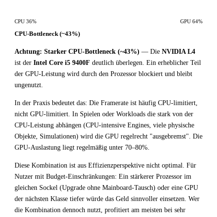
CPU 36%
GPU 64%
CPU-Bottleneck (~43%)
Achtung: Starker CPU-Bottleneck (~43%)
— Die
NVIDIA L4
ist der
Intel Core i5 9400F
deutlich überlegen. Ein erheblicher Teil
der GPU-Leistung wird durch den Prozessor blockiert und bleibt
ungenutzt.
In der Praxis bedeutet das: Die Framerate ist häufig CPU-limitiert,
nicht GPU-limitiert. In Spielen oder Workloads die stark von der
CPU-Leistung abhängen (CPU-intensive Engines, viele physische
Objekte, Simulationen) wird die GPU regelrecht "ausgebremst". Die
GPU-Auslastung liegt regelmäßig unter 70–80%.
Diese Kombination ist aus Effizienzperspektive nicht optimal. Für
Nutzer mit Budget-Einschränkungen: Ein stärkerer Prozessor im
gleichen Sockel (Upgrade ohne Mainboard-Tausch) oder eine GPU
der nächsten Klasse tiefer würde das Geld sinnvoller einsetzen. Wer
die Kombination dennoch nutzt, profitiert am meisten bei sehr