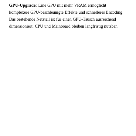
GPU-Upgrade:
Eine GPU mit mehr VRAM ermöglicht
komplexere GPU-beschleunigte Effekte und schnelleres Encoding.
Das bestehende Netzteil ist für einen GPU-Tausch ausreichend
dimensioniert. CPU und Mainboard bleiben langfristig nutzbar.
!
Fazit & Empfehlung
Bei
Intel Core i5 9400F
+
NVIDIA L4
ist der CPU-
Bottleneck stark ausgeprägt. Ein erheblicher Teil der GPU-
Leistung bleibt ungenutzt — für Video / Content Creation-
Anwendungen kein optimales Setup.
Fazit: Wer diese Kombination bereits besitzt, profitiert am
meisten bei hohen Auflösungen wo die GPU zum
Flaschenhals wird. Für Neukäufer: Entweder einen
stärkeren Prozessor wählen, oder eine GPU der nächsten
Klasse tiefer — das Geld ist dann effizienter eingesetzt.