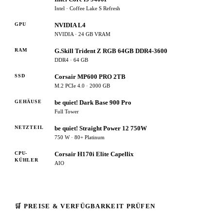
Intel · Coffee Lake S Refresh
GPU
NVIDIA L4
NVIDIA · 24 GB VRAM
RAM
G.Skill Trident Z RGB 64GB DDR4-3600
DDR4 · 64 GB
SSD
Corsair MP600 PRO 2TB
M.2 PCIe 4.0 · 2000 GB
GEHÄUSE
be quiet! Dark Base 900 Pro
Full Tower
NETZTEIL
be quiet! Straight Power 12 750W
750 W · 80+ Platinum
CPU-
Corsair H170i Elite Capellix
KÜHLER
AIO
🛒 PREISE & VERFÜGBARKEIT PRÜFEN