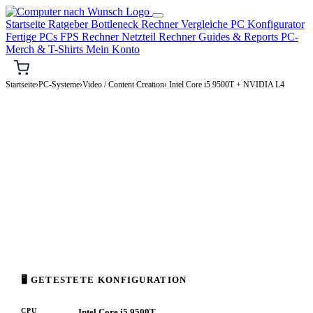
Startseite
Ratgeber
Bottleneck Rechner
Vergleiche
PC Konfigurator
Fertige PCs
FPS Rechner
Netzteil Rechner
Guides & Reports
PC-
Merch & T-Shirts
Mein Konto
Startseite
›
PC-Systeme
›
Video / Content Creation
› Intel Core i5 9500T + NVIDIA L4
🎬 VIDEO / CONTENT CREATION-PC
Intel Core i5 9500T + NVIDIA L4
Video / Content Creation-PC Konfiguration
High-End · 1.500–3.500€
⚡ ca. 207 W
🖥 GETESTETE KONFIGURATION
CPU
Intel Core i5 9500T