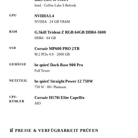
Intel · Coffee Lake S Refresh
GPU
NVIDIA L4
NVIDIA · 24 GB VRAM
RAM
G.Skill Trident Z RGB 64GB DDR4-3600
DDR4 · 64 GB
SSD
Corsair MP600 PRO 2TB
M.2 PCIe 4.0 · 2000 GB
GEHÄUSE
be quiet! Dark Base 900 Pro
Full Tower
NETZTEIL
be quiet! Straight Power 12 750W
750 W · 80+ Platinum
CPU-
Corsair H170i Elite Capellix
KÜHLER
AIO
🛒 PREISE & VERFÜGBARKEIT PRÜFEN