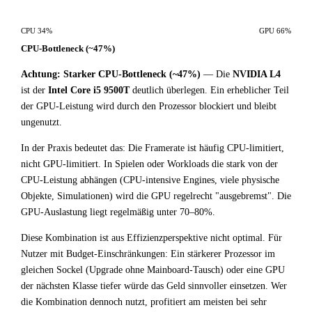
CPU 34%
GPU 66%
CPU-Bottleneck (~47%)
Achtung: Starker CPU-Bottleneck (~47%)
— Die
NVIDIA L4
ist der
Intel Core i5 9500T
deutlich überlegen. Ein erheblicher Teil
der GPU-Leistung wird durch den Prozessor blockiert und bleibt
ungenutzt.
In der Praxis bedeutet das: Die Framerate ist häufig CPU-limitiert,
nicht GPU-limitiert. In Spielen oder Workloads die stark von der
CPU-Leistung abhängen (CPU-intensive Engines, viele physische
Objekte, Simulationen) wird die GPU regelrecht "ausgebremst". Die
GPU-Auslastung liegt regelmäßig unter 70–80%.
Diese Kombination ist aus Effizienzperspektive nicht optimal. Für
Nutzer mit Budget-Einschränkungen: Ein stärkerer Prozessor im
gleichen Sockel (Upgrade ohne Mainboard-Tausch) oder eine GPU
der nächsten Klasse tiefer würde das Geld sinnvoller einsetzen. Wer
die Kombination dennoch nutzt, profitiert am meisten bei sehr