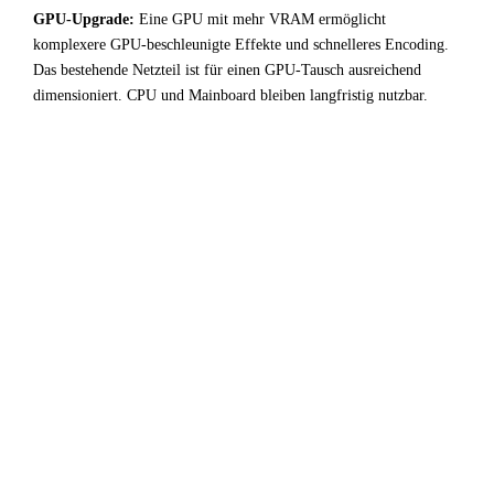
GPU-Upgrade:
Eine GPU mit mehr VRAM ermöglicht
komplexere GPU-beschleunigte Effekte und schnelleres Encoding.
Das bestehende Netzteil ist für einen GPU-Tausch ausreichend
dimensioniert. CPU und Mainboard bleiben langfristig nutzbar.
!
Fazit & Empfehlung
Bei
Intel Core i5 9500T
+
NVIDIA L4
ist der CPU-
Bottleneck stark ausgeprägt. Ein erheblicher Teil der GPU-
Leistung bleibt ungenutzt — für Video / Content Creation-
Anwendungen kein optimales Setup.
Fazit: Wer diese Kombination bereits besitzt, profitiert am
meisten bei hohen Auflösungen wo die GPU zum
Flaschenhals wird. Für Neukäufer: Entweder einen
stärkeren Prozessor wählen, oder eine GPU der nächsten
Klasse tiefer — das Geld ist dann effizienter eingesetzt.