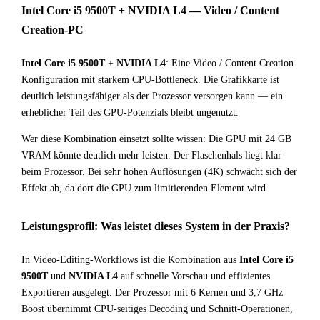
Intel Core i5 9500T + NVIDIA L4 — Video / Content
Creation-PC
Intel Core i5 9500T
+
NVIDIA L4
: Eine Video / Content Creation-
Konfiguration mit starkem CPU-Bottleneck. Die Grafikkarte ist
deutlich leistungsfähiger als der Prozessor versorgen kann — ein
erheblicher Teil des GPU-Potenzials bleibt ungenutzt.
Wer diese Kombination einsetzt sollte wissen: Die GPU mit 24 GB
VRAM könnte deutlich mehr leisten. Der Flaschenhals liegt klar
beim Prozessor. Bei sehr hohen Auflösungen (4K) schwächt sich der
Effekt ab, da dort die GPU zum limitierenden Element wird.
Leistungsprofil: Was leistet dieses System in der Praxis?
In Video-Editing-Workflows ist die Kombination aus
Intel Core i5
9500T
und
NVIDIA L4
auf schnelle Vorschau und effizientes
Exportieren ausgelegt. Der Prozessor mit 6 Kernen und 3,7 GHz
Boost übernimmt CPU-seitiges Decoding und Schnitt-Operationen,