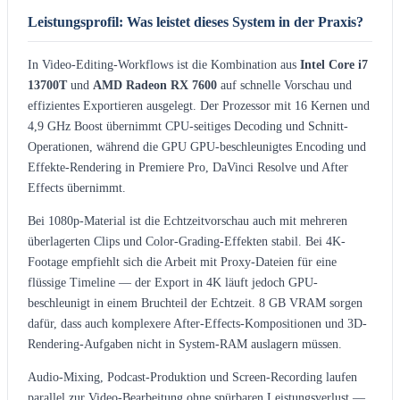
Leistungsprofil: Was leistet dieses System in der Praxis?
In Video-Editing-Workflows ist die Kombination aus
Intel Core i7
13700T
und
AMD Radeon RX 7600
auf schnelle Vorschau und
effizientes Exportieren ausgelegt. Der Prozessor mit 16 Kernen und
4,9 GHz Boost übernimmt CPU-seitiges Decoding und Schnitt-
Operationen, während die GPU GPU-beschleunigtes Encoding und
Effekte-Rendering in Premiere Pro, DaVinci Resolve und After
Effects übernimmt.
Bei 1080p-Material ist die Echtzeitvorschau auch mit mehreren
überlagerten Clips und Color-Grading-Effekten stabil. Bei 4K-
Footage empfiehlt sich die Arbeit mit Proxy-Dateien für eine
flüssige Timeline — der Export in 4K läuft jedoch GPU-
beschleunigt in einem Bruchteil der Echtzeit. 8 GB VRAM sorgen
dafür, dass auch komplexere After-Effects-Kompositionen und 3D-
Rendering-Aufgaben nicht in System-RAM auslagern müssen.
Audio-Mixing, Podcast-Produktion und Screen-Recording laufen
parallel zur Video-Bearbeitung ohne spürbaren Leistungsverlust —