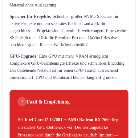
Material ohne Auslagerung.
Speicher für Projekte:
Schneller, großer NVMe-Speicher für
aktive Projekte und ein separates Backup-Laufwerk für
abgeschlossene Projekte sind sinnvolle Erweiterungen. Eine zweite
SSD als Scratch-Disk für Premiere Pro oder DaVinci Resolve
beschleunigt den Render-Workflow erheblich.
GPU-Upgrade:
Eine GPU mit mehr VRAM ermöglicht
komplexere GPU-beschleunigte Effekte und schnelleres Encoding.
Das bestehende Netzteil ist für einen GPU-Tausch ausreichend
dimensioniert. CPU und Mainboard bleiben langfristig nutzbar.
!
Fazit & Empfehlung
Bei
Intel Core i7 13700T
+
AMD Radeon RX 7600
liegt
ein starker GPU-Bottleneck vor. Der leistungsstarke
Prozessor wird durch die Grafikkarte deutlich limitiert —