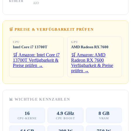
KÜHLER
AIO
🛒 PREISE & VERFÜGBARKEIT PRÜFEN
CPU
GPU
Intel Core i7 13700T
AMD Radeon RX 7600
🛒 Amazon: Intel Core i7
🛒 Amazon: AMD
13700T
Verfügbarkeit &
Radeon RX 7600
Preise prüfen →
Verfügbarkeit & Preise
prüfen →
📊 WICHTIGE KENNZAHLEN
16
4.9 GHz
8 GB
CPU-KERNE
CPU BOOST
VRAM