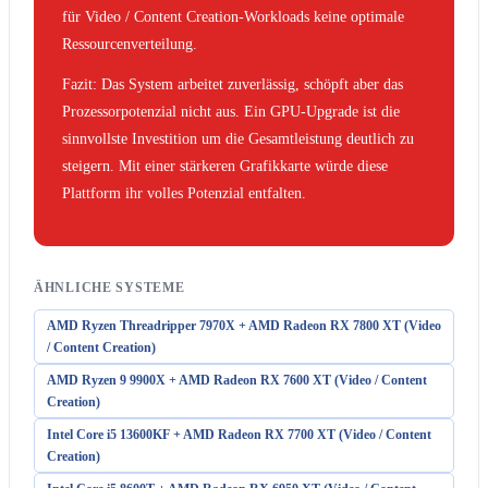
für Video / Content Creation-Workloads keine optimale
Ressourcenverteilung.
Fazit: Das System arbeitet zuverlässig, schöpft aber das
Prozessorpotenzial nicht aus. Ein GPU-Upgrade ist die
sinnvollste Investition um die Gesamtleistung deutlich zu
steigern. Mit einer stärkeren Grafikkarte würde diese
Plattform ihr volles Potenzial entfalten.
ÄHNLICHE SYSTEME
AMD Ryzen Threadripper 7970X + AMD Radeon RX 7800 XT (Video
/ Content Creation)
AMD Ryzen 9 9900X + AMD Radeon RX 7600 XT (Video / Content
Creation)
Intel Core i5 13600KF + AMD Radeon RX 7700 XT (Video / Content
Creation)