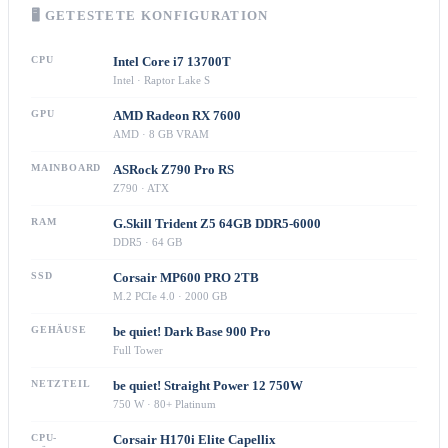
🖥 GETESTETE KONFIGURATION
CPU
Intel Core i7 13700T
Intel · Raptor Lake S
GPU
AMD Radeon RX 7600
AMD · 8 GB VRAM
MAINBOARD
ASRock Z790 Pro RS
Z790 · ATX
RAM
G.Skill Trident Z5 64GB DDR5-6000
DDR5 · 64 GB
SSD
Corsair MP600 PRO 2TB
M.2 PCIe 4.0 · 2000 GB
GEHÄUSE
be quiet! Dark Base 900 Pro
Full Tower
NETZTEIL
be quiet! Straight Power 12 750W
750 W · 80+ Platinum
CPU-
Corsair H170i Elite Capellix