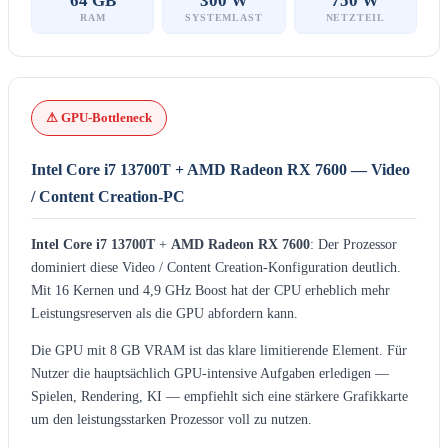
64 GB
300 W
750 W
RAM
SYSTEMLAST
NETZTEIL
⚠ GPU-Bottleneck
Intel Core i7 13700T + AMD Radeon RX 7600 — Video
/ Content Creation-PC
Intel Core i7 13700T
+
AMD Radeon RX 7600
: Der Prozessor
dominiert diese Video / Content Creation-Konfiguration deutlich.
Mit 16 Kernen und 4,9 GHz Boost hat der CPU erheblich mehr
Leistungsreserven als die GPU abfordern kann.
Die GPU mit 8 GB VRAM ist das klare limitierende Element. Für
Nutzer die hauptsächlich GPU-intensive Aufgaben erledigen —
Spielen, Rendering, KI — empfiehlt sich eine stärkere Grafikkarte
um den leistungsstarken Prozessor voll zu nutzen.