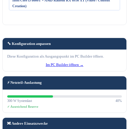
Intel Core i5 8600T + AMD Radeon RX 6950 XT (Video / Content
Creation)
🔧 Konfiguration anpassen
Diese Konfiguration als Ausgangspunkt im PC Builder öffnen.
Im PC Builder öffnen →
⚡ Netzteil-Auslastung
300 W Systemlast
40%
✓ Ausreichend Reserve
🔀 Andere Einsatzzwecke