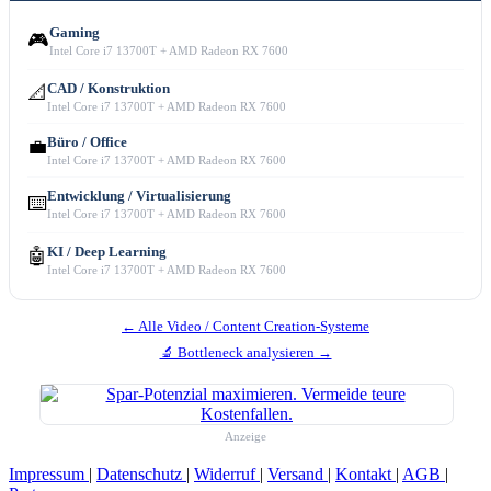
Gaming
🎮
Intel Core i7 13700T + AMD Radeon RX 7600
CAD / Konstruktion
📐
Intel Core i7 13700T + AMD Radeon RX 7600
Büro / Office
💼
Intel Core i7 13700T + AMD Radeon RX 7600
Entwicklung / Virtualisierung
⌨️
Intel Core i7 13700T + AMD Radeon RX 7600
KI / Deep Learning
🤖
Intel Core i7 13700T + AMD Radeon RX 7600
← Alle Video / Content Creation-Systeme
🔬 Bottleneck analysieren →
Anzeige
Impressum
|
Datenschutz
|
Widerruf
|
Versand
|
Kontakt
|
AGB
|