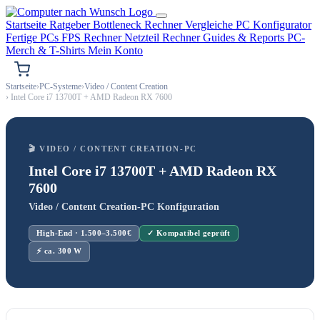
Startseite
Ratgeber
Bottleneck Rechner
Vergleiche
PC Konfigurator
Fertige PCs
FPS Rechner
Netzteil Rechner
Guides & Reports
PC-
Merch & T-Shirts
Mein Konto
Startseite
›
PC-Systeme
›
Video / Content Creation
› Intel Core i7 13700T + AMD Radeon RX 7600
🎬 VIDEO / CONTENT CREATION-PC
Intel Core i7 13700T + AMD Radeon RX
7600
Video / Content Creation-PC Konfiguration
High-End · 1.500–3.500€
✓ Kompatibel geprüft
⚡ ca. 300 W