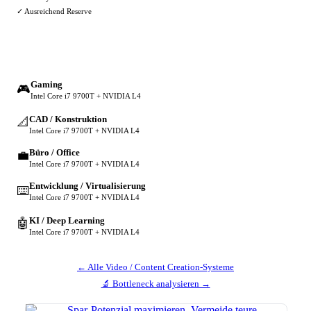
✓ Ausreichend Reserve
🔀 Andere Einsatzzwecke
Gaming
🎮
Intel Core i7 9700T + NVIDIA L4
CAD / Konstruktion
📐
Intel Core i7 9700T + NVIDIA L4
Büro / Office
💼
Intel Core i7 9700T + NVIDIA L4
Entwicklung / Virtualisierung
⌨️
Intel Core i7 9700T + NVIDIA L4
KI / Deep Learning
🤖
Intel Core i7 9700T + NVIDIA L4
← Alle Video / Content Creation-Systeme
🔬 Bottleneck analysieren →