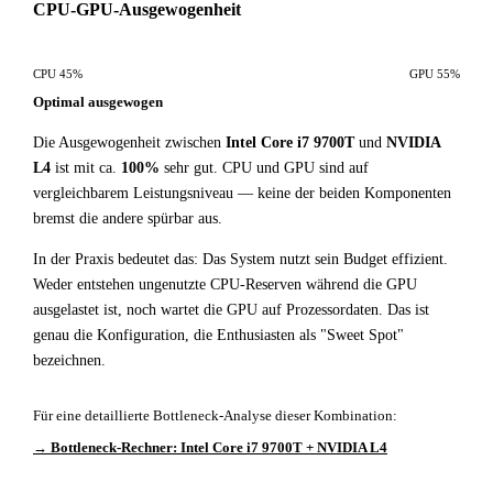
CPU-GPU-Ausgewogenheit
CPU 45%
GPU 55%
Optimal ausgewogen
Die Ausgewogenheit zwischen
Intel Core i7 9700T
und
NVIDIA
L4
ist mit ca.
100%
sehr gut. CPU und GPU sind auf
vergleichbarem Leistungsniveau — keine der beiden Komponenten
bremst die andere spürbar aus.
In der Praxis bedeutet das: Das System nutzt sein Budget effizient.
Weder entstehen ungenutzte CPU-Reserven während die GPU
ausgelastet ist, noch wartet die GPU auf Prozessordaten. Das ist
genau die Konfiguration, die Enthusiasten als "Sweet Spot"
bezeichnen.
Für eine detaillierte Bottleneck-Analyse dieser Kombination:
→ Bottleneck-Rechner: Intel Core i7 9700T + NVIDIA L4