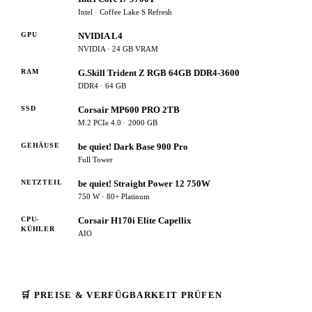
Intel · Coffee Lake S Refresh
GPU
NVIDIA L4
NVIDIA · 24 GB VRAM
RAM
G.Skill Trident Z RGB 64GB DDR4-3600
DDR4 · 64 GB
SSD
Corsair MP600 PRO 2TB
M.2 PCIe 4.0 · 2000 GB
GEHÄUSE
be quiet! Dark Base 900 Pro
Full Tower
NETZTEIL
be quiet! Straight Power 12 750W
750 W · 80+ Platinum
CPU-
Corsair H170i Elite Capellix
KÜHLER
AIO
🛒 PREISE & VERFÜGBARKEIT PRÜFEN