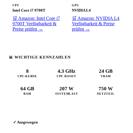
CPU
GPU
Intel Core i7 9700T
NVIDIA L4
🛒 Amazon: Intel Core i7
🛒 Amazon: NVIDIA L4
9700T
Verfügbarkeit &
Verfügbarkeit & Preise
Preise prüfen →
prüfen →
📊 WICHTIGE KENNZAHLEN
8
4.3 GHz
24 GB
CPU-KERNE
CPU BOOST
VRAM
64 GB
207 W
750 W
RAM
SYSTEMLAST
NETZTEIL
✓ Ausgewogen