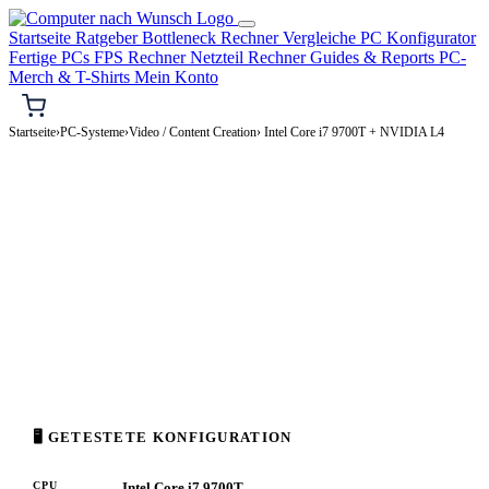
Startseite
Ratgeber
Bottleneck Rechner
Vergleiche
PC Konfigurator
Fertige PCs
FPS Rechner
Netzteil Rechner
Guides & Reports
PC-
Merch & T-Shirts
Mein Konto
Startseite
›
PC-Systeme
›
Video / Content Creation
› Intel Core i7 9700T + NVIDIA L4
🎬 VIDEO / CONTENT CREATION-PC
Intel Core i7 9700T + NVIDIA L4
Video / Content Creation-PC Konfiguration
High-End · 1.500–3.500€
⚡ ca. 207 W
🖥 GETESTETE KONFIGURATION
CPU
Intel Core i7 9700T