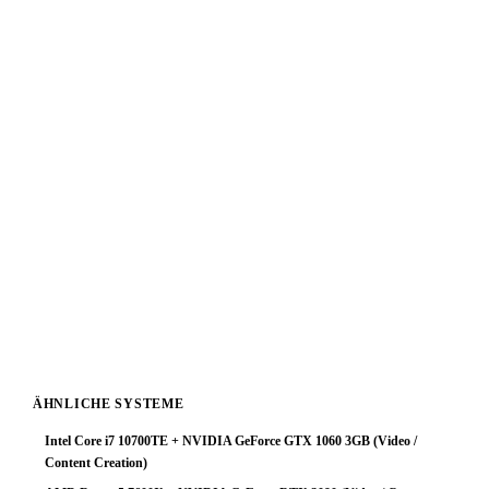
✓
Fazit & Empfehlung
Das System aus
Intel Core i7 9700T
und
NVIDIA L4
ist
eine ausgewogene Video / Content Creation-Konfiguration
die ihr Budget effizient einsetzt. CPU und GPU
harmonieren gut — kein unnötiger Overhead, keine
ungenutzte Kapazität.
Für Video / Content Creation-Anwendungen ist diese
Kombination sehr empfehlenswert. Die empfohlenen
Begleitkomponenten (64 GB RAM, NVMe-SSD) runden
das System zu einem stabilen Gesamtpaket ab.
ÄHNLICHE SYSTEME
Intel Core i7 10700TE + NVIDIA GeForce GTX 1060 3GB (Video /
Content Creation)