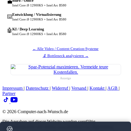
Büro / Office
💼
Intel Core i9 12900KS + Intel Arc B580
Entwicklung / Virtualisierung
⌨️
Intel Core i9 12900KS + Intel Arc B580
KI / Deep Learning
🤖
Intel Core i9 12900KS + Intel Arc B580
← Alle Video / Content Creation-Systeme
🔬 Bottleneck analysieren →
Anzeige
Impressum
|
Datenschutz
|
Widerruf
|
Versand
|
Kontakt
|
AGB
|
Partner
© 2026 Computer-nach-Wunsch.de
Die Angaben auf dieser Website wurden sorgfältig
zusammengestellt und dienen ausschließlich zur allgemeinen
🍪