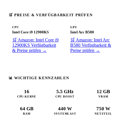
🛒 PREISE & VERFÜGBARKEIT PRÜFEN
CPU
GPU
Intel Core i9 12900KS
Intel Arc B580
🛒 Amazon: Intel Core i9
🛒 Amazon: Intel Arc
12900KS
Verfügbarkeit
B580
Verfügbarkeit &
& Preise prüfen →
Preise prüfen →
📊 WICHTIGE KENNZAHLEN
16
5.5 GHz
12 GB
CPU-KERNE
CPU BOOST
VRAM
64 GB
440 W
750 W
RAM
SYSTEMLAST
NETZTEIL