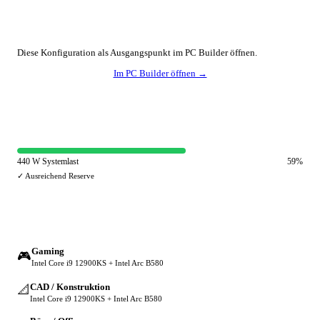
🔧 Konfiguration anpassen
Diese Konfiguration als Ausgangspunkt im PC Builder öffnen.
Im PC Builder öffnen →
⚡ Netzteil-Auslastung
440 W Systemlast
59%
✓ Ausreichend Reserve
🔀 Andere Einsatzzwecke
Gaming
🎮
Intel Core i9 12900KS + Intel Arc B580
CAD / Konstruktion
📐
Intel Core i9 12900KS + Intel Arc B580