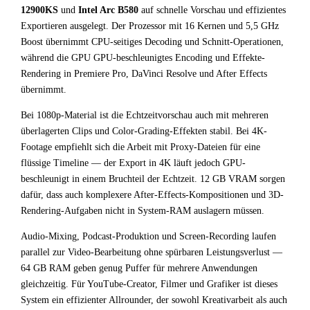
12900KS
und
Intel Arc B580
auf schnelle Vorschau und effizientes
Exportieren ausgelegt. Der Prozessor mit 16 Kernen und 5,5 GHz
Boost übernimmt CPU-seitiges Decoding und Schnitt-Operationen,
während die GPU GPU-beschleunigtes Encoding und Effekte-
Rendering in Premiere Pro, DaVinci Resolve und After Effects
übernimmt.
Bei 1080p-Material ist die Echtzeitvorschau auch mit mehreren
überlagerten Clips und Color-Grading-Effekten stabil. Bei 4K-
Footage empfiehlt sich die Arbeit mit Proxy-Dateien für eine
flüssige Timeline — der Export in 4K läuft jedoch GPU-
beschleunigt in einem Bruchteil der Echtzeit. 12 GB VRAM sorgen
dafür, dass auch komplexere After-Effects-Kompositionen und 3D-
Rendering-Aufgaben nicht in System-RAM auslagern müssen.
Audio-Mixing, Podcast-Produktion und Screen-Recording laufen
parallel zur Video-Bearbeitung ohne spürbaren Leistungsverlust —
64 GB RAM geben genug Puffer für mehrere Anwendungen
gleichzeitig. Für YouTube-Creator, Filmer und Grafiker ist dieses
System ein effizienter Allrounder, der sowohl Kreativarbeit als auch