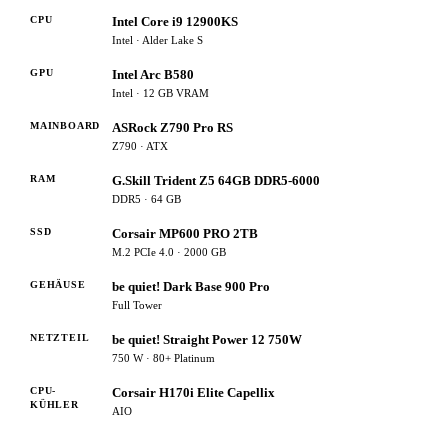
CPU
Intel Core i9 12900KS
Intel · Alder Lake S
GPU
Intel Arc B580
Intel · 12 GB VRAM
MAINBOARD
ASRock Z790 Pro RS
Z790 · ATX
RAM
G.Skill Trident Z5 64GB DDR5-6000
DDR5 · 64 GB
SSD
Corsair MP600 PRO 2TB
M.2 PCIe 4.0 · 2000 GB
GEHÄUSE
be quiet! Dark Base 900 Pro
Full Tower
NETZTEIL
be quiet! Straight Power 12 750W
750 W · 80+ Platinum
CPU-
Corsair H170i Elite Capellix
KÜHLER
AIO