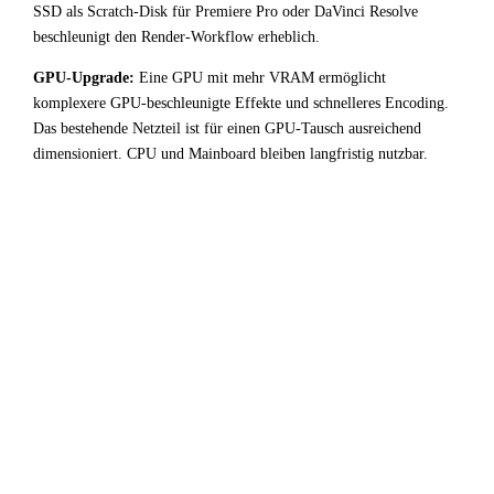
SSD als Scratch-Disk für Premiere Pro oder DaVinci Resolve
beschleunigt den Render-Workflow erheblich.
GPU-Upgrade:
Eine GPU mit mehr VRAM ermöglicht
komplexere GPU-beschleunigte Effekte und schnelleres Encoding.
Das bestehende Netzteil ist für einen GPU-Tausch ausreichend
dimensioniert. CPU und Mainboard bleiben langfristig nutzbar.
!
Fazit & Empfehlung
Bei
Intel Core i9 12900KS
+
Intel Arc B580
liegt ein
starker GPU-Bottleneck vor. Der leistungsstarke Prozessor
wird durch die Grafikkarte deutlich limitiert — für Video /
Content Creation-Workloads keine optimale
Ressourcenverteilung.
Fazit: Das System arbeitet zuverlässig, schöpft aber das
Prozessorpotenzial nicht aus. Ein GPU-Upgrade ist die