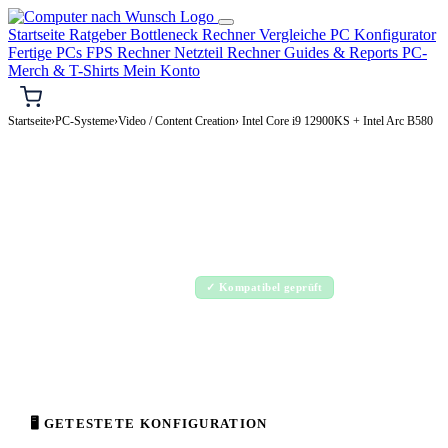
Startseite
Ratgeber
Bottleneck Rechner
Vergleiche
PC Konfigurator
Fertige PCs
FPS Rechner
Netzteil Rechner
Guides & Reports
PC-
Merch & T-Shirts
Mein Konto
Startseite
›
PC-Systeme
›
Video / Content Creation
› Intel Core i9 12900KS + Intel Arc B580
🎬 VIDEO / CONTENT CREATION-PC
Intel Core i9 12900KS + Intel Arc B580
Video / Content Creation-PC Konfiguration
High-End · 1.500–3.500€
✓ Kompatibel geprüft
⚡ ca. 440 W
🖥 GETESTETE KONFIGURATION