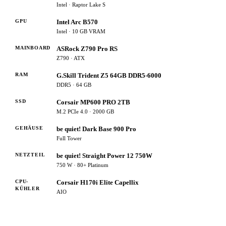
Intel · Raptor Lake S
GPU
Intel Arc B570
Intel · 10 GB VRAM
MAINBOARD
ASRock Z790 Pro RS
Z790 · ATX
RAM
G.Skill Trident Z5 64GB DDR5-6000
DDR5 · 64 GB
SSD
Corsair MP600 PRO 2TB
M.2 PCIe 4.0 · 2000 GB
GEHÄUSE
be quiet! Dark Base 900 Pro
Full Tower
NETZTEIL
be quiet! Straight Power 12 750W
750 W · 80+ Platinum
CPU-
Corsair H170i Elite Capellix
KÜHLER
AIO