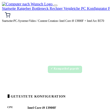
Startseite
Ratgeber
Bottleneck Rechner
Vergleiche
PC Konfigurator
F
Startseite
›
PC-Systeme
›
Video / Content Creation
› Intel Core i9 13900F + Intel Arc B570
🎬 VIDEO / CONTENT CREATION-PC
Intel Core i9 13900F + Intel 
Video / Content Creation-PC Konfiguration
High-End · 1.500–3.500€
✓ Kompatibel geprüft
⚡ ca. 315 W
🖥 GETESTETE KONFIGURATION
CPU
Intel Core i9 13900F