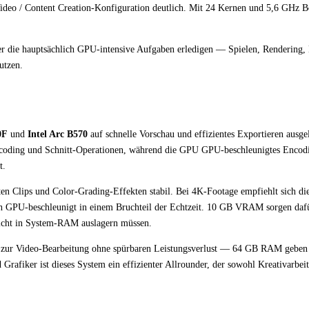
Video / Content Creation-Konfiguration deutlich. Mit 24 Kernen und 5,6 GHz B
r die hauptsächlich GPU-intensive Aufgaben erledigen — Spielen, Rendering,
utzen.
0F
und
Intel Arc B570
auf schnelle Vorschau und effizientes Exportieren ausge
coding und Schnitt-Operationen, während die GPU GPU-beschleunigtes Encodi
t.
ten Clips und Color-Grading-Effekten stabil. Bei 4K-Footage empfiehlt sich di
ch GPU-beschleunigt in einem Bruchteil der Echtzeit. 10 GB VRAM sorgen dafü
icht in System-RAM auslagern müssen.
l zur Video-Bearbeitung ohne spürbaren Leistungsverlust — 64 GB RAM geben
afiker ist dieses System ein effizienter Allrounder, der sowohl Kreativarbeit