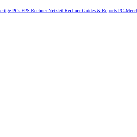
ertige PCs
FPS Rechner
Netzteil Rechner
Guides & Reports
PC-Merch
Arc B570