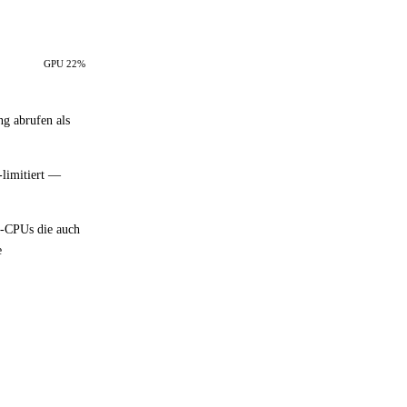
GPU 22%
ng abrufen als
-limitiert —
n-CPUs die auch
e