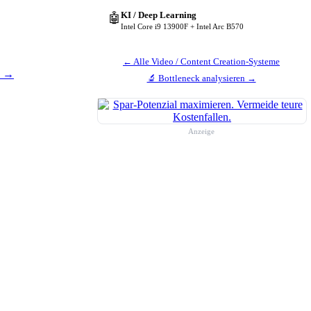
KI / Deep Learning
🤖
Intel Core i9 13900F + Intel Arc B570
← Alle Video / Content Creation-Systeme
n →
🔬 Bottleneck analysieren →
Anzeige