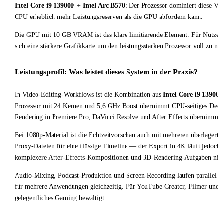
Intel Core i9 13900F
+
Intel Arc B570
: Der Prozessor dominiert diese 
CPU erheblich mehr Leistungsreserven als die GPU abfordern kann.
Die GPU mit 10 GB VRAM ist das klare limitierende Element. Für Nutze
sich eine stärkere Grafikkarte um den leistungsstarken Prozessor voll zu n
Leistungsprofil: Was leistet dieses System in der Praxis?
In Video-Editing-Workflows ist die Kombination aus
Intel Core i9 1390
Prozessor mit 24 Kernen und 5,6 GHz Boost übernimmt CPU-seitiges De
Rendering in Premiere Pro, DaVinci Resolve und After Effects übernimm
Bei 1080p-Material ist die Echtzeitvorschau auch mit mehreren überlager
Proxy-Dateien für eine flüssige Timeline — der Export in 4K läuft jedo
komplexere After-Effects-Kompositionen und 3D-Rendering-Aufgaben n
Audio-Mixing, Podcast-Produktion und Screen-Recording laufen paralle
für mehrere Anwendungen gleichzeitig. Für YouTube-Creator, Filmer und Gr
gelegentliches Gaming bewältigt.