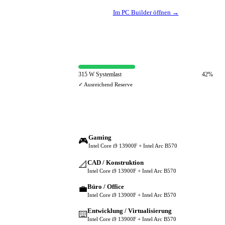
Im PC Builder öffnen →
⚡ Netzteil-Auslastung
315 W Systemlast
42%
✓ Ausreichend Reserve
🔀 Andere Einsatzzwecke
Gaming
🎮
Intel Core i9 13900F + Intel Arc B570
CAD / Konstruktion
📐
Intel Core i9 13900F + Intel Arc B570
Büro / Office
💼
Intel Core i9 13900F + Intel Arc B570
Entwicklung / Virtualisierung
⌨️
Intel Core i9 13900F + Intel Arc B570