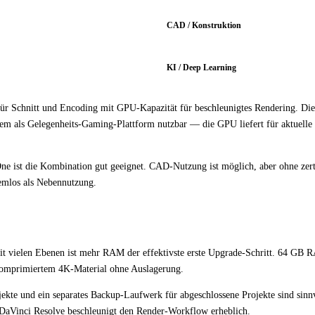
CAD / Konstruktion
KI / Deep Learning
ür Schnitt und Encoding mit GPU-Kapazität für beschleunigtes Rendering. Di
stem als Gelegenheits-Gaming-Plattform nutzbar — die GPU liefert für aktuelle
 ist die Kombination gut geeignet. CAD-Nutzung ist möglich, aber ohne zerti
emlos als Nebennutzung.
it vielen Ebenen ist mehr RAM der effektivste erste Upgrade-Schritt. 64 GB 
nkomprimiertem 4K-Material ohne Auslagerung.
ekte und ein separates Backup-Laufwerk für abgeschlossene Projekte sind sinn
 DaVinci Resolve beschleunigt den Render-Workflow erheblich.