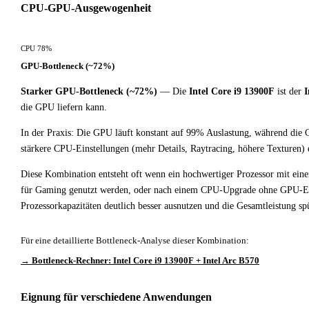
CPU-GPU-Ausgewogenheit
CPU 78%
GPU-Bottleneck (~72%)
Starker GPU-Bottleneck (~72%)
— Die
Intel Core i9 13900F
ist der
I
die GPU liefern kann.
In der Praxis: Die GPU läuft konstant auf 99% Auslastung, während die 
stärkere CPU-Einstellungen (mehr Details, Raytracing, höhere Texturen)
Diese Kombination entsteht oft wenn ein hochwertiger Prozessor mit ein
für Gaming genutzt werden, oder nach einem CPU-Upgrade ohne GPU-Ern
Prozessorkapazitäten deutlich besser ausnutzen und die Gesamtleistung spü
Für eine detaillierte Bottleneck-Analyse dieser Kombination:
→ Bottleneck-Rechner: Intel Core i9 13900F + Intel Arc B570
Eignung für verschiedene Anwendungen