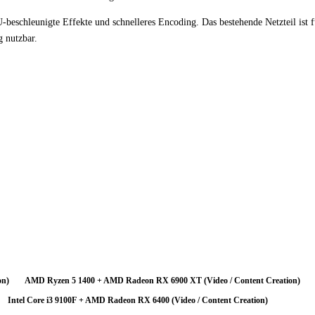
chleunigte Effekte und schnelleres Encoding. Das bestehende Netzteil ist 
g nutzbar.
ttleneck vor. Der leistungsstarke Prozessor wird durch die Grafikkarte deutlich
rteilung.
tenzial nicht aus. Ein GPU-Upgrade ist die sinnvollste Investition um die Gesam
tform ihr volles Potenzial entfalten.
on)
AMD Ryzen 5 1400 + AMD Radeon RX 6900 XT (Video / Content Creation)
Intel Core i3 9100F + AMD Radeon RX 6400 (Video / Content Creation)