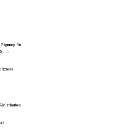
e Eignung für
 Spiele
fizierte
RAM erlauben
volle