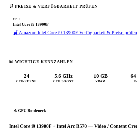
🛒 PREISE & VERFÜGBARKEIT PRÜFEN
CPU
Intel Core i9 13900F
🛒 Amazon: Intel Core i9 13900F
Verfügbarkeit & Preise prüfe
📊 WICHTIGE KENNZAHLEN
24
5.6 GHz
10 GB
64
CPU-KERNE
CPU BOOST
VRAM
R
⚠ GPU-Bottleneck
Intel Core i9 13900F + Intel Arc B570 — Video / Content Cr