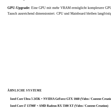
GPU-Upgrade:
Eine GPU mit mehr VRAM ermöglicht komplexere GPU-bes
Tausch ausreichend dimensioniert. CPU und Mainboard bleiben langfristi
!
Fazit & Empfehlung
Bei
Intel Core i9 13900F
+
Intel Arc B570
liegt ein starker GPU-Bo
für Video / Content Creation-Workloads keine optimale Ressourcenve
Fazit: Das System arbeitet zuverlässig, schöpft aber das Prozessorpo
deutlich zu steigern. Mit einer stärkeren Grafikkarte würde diese Plat
ÄHNLICHE SYSTEME
Intel Core Ultra 5 245K + NVIDIA GeForce GTX 1660 (Video / Content Creati
Intel Core i7 13700F + AMD Radeon RX 5500 XT (Video / Content Creation)