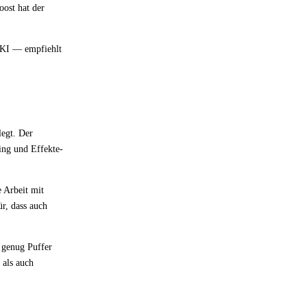
oost hat der
 KI — empfiehlt
legt. Der
ng und Effekte-
e Arbeit mit
r, dass auch
 genug Puffer
 als auch