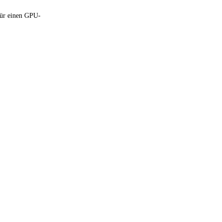
für einen GPU-
 limitiert —
tleistung