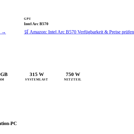
GPU
Intel Arc B570
n →
🛒 Amazon: Intel Arc B570
Verfügbarkeit & Preise prüfe
 GB
315 W
750 W
AM
SYSTEMLAST
NETZTEIL
eation-PC