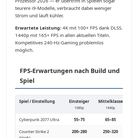
Prozessor 2026 — er übertrifft in Spielen sogar
teurere i9-Modelle, verbraucht dabei weniger
Strom und läuft kühler.
Erwartete Leistung:
4K mit 100+ FPS dank DLSS.
1440p mit 165+ FPS in allen aktuellen Titeln.
Kompetitives 240-Hz-Gaming problemlos
möglich.
FPS-Erwartungen nach Build und
Spiel
Spiel / Einstellung
Einsteiger
Mittelklasse
Hi
1080p
1440p
Cyberpunk 2077 Ultra
55–75
65–85
9
Counter-Strike 2
200–280
250–320
3
(High)