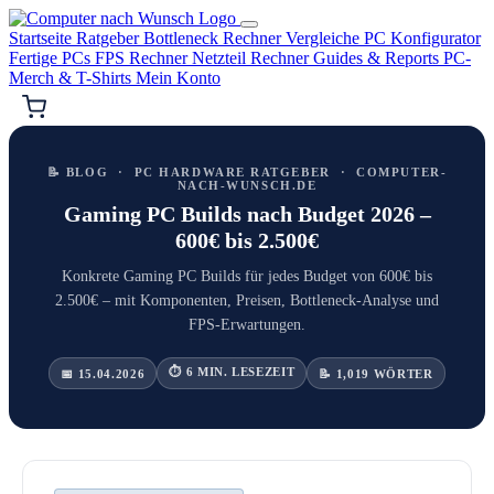
Startseite
Ratgeber
Bottleneck Rechner
Vergleiche
PC Konfigurator
Fertige PCs
FPS Rechner
Netzteil Rechner
Guides & Reports
PC-
Merch & T-Shirts
Mein Konto
📝 BLOG · PC HARDWARE RATGEBER · COMPUTER-
NACH-WUNSCH.DE
Gaming PC Builds nach Budget 2026 –
600€ bis 2.500€
Konkrete Gaming PC Builds für jedes Budget von 600€ bis
2.500€ – mit Komponenten, Preisen, Bottleneck-Analyse und
FPS-Erwartungen.
⏱ 6 MIN. LESEZEIT
📅 15.04.2026
📝 1,019 WÖRTER