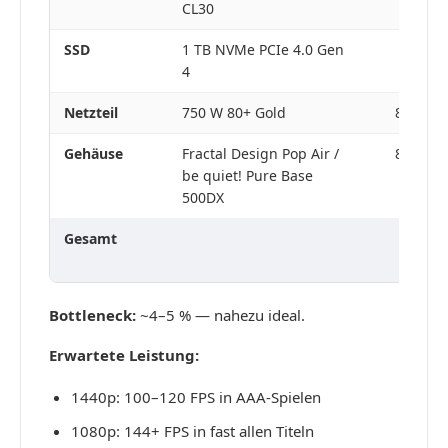
CL30
SSD
1 TB NVMe PCIe 4.0 Gen
70–90 
4
Netzteil
750 W 80+ Gold
85–105 
Gehäuse
Fractal Design Pop Air /
80–100 
be quiet! Pure Base
500DX
Gesamt
1.075
1.305 
Bottleneck:
~4–5 % — nahezu ideal.
Erwartete Leistung:
1440p: 100–120 FPS in AAA-Spielen
1080p: 144+ FPS in fast allen Titeln