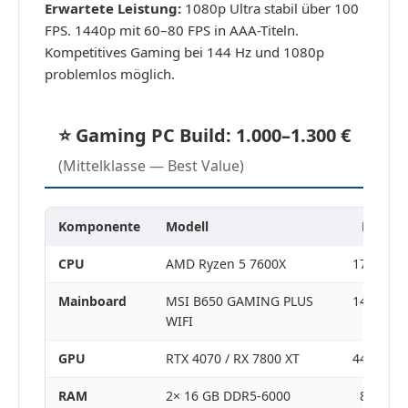
Erwartete Leistung:
1080p Ultra stabil über 100
FPS. 1440p mit 60–80 FPS in AAA-Titeln.
Kompetitives Gaming bei 144 Hz und 1080p
problemlos möglich.
⭐ Gaming PC Build: 1.000–1.300 €
(Mittelklasse — Best Value)
Komponente
Modell
Preis ca
CPU
AMD Ryzen 5 7600X
175–210 
Mainboard
MSI B650 GAMING PLUS
140–170 
WIFI
GPU
RTX 4070 / RX 7800 XT
440–520 
RAM
2× 16 GB DDR5-6000
85–110 