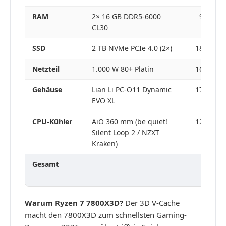
RAM
2× 16 GB DDR5-6000
95–120 
CL30
SSD
2 TB NVMe PCIe 4.0 (2×)
180–220 
Netzteil
1.000 W 80+ Platin
160–200 
Gehäuse
Lian Li PC-O11 Dynamic
170–210 
EVO XL
CPU-Kühler
AiO 360 mm (be quiet!
120–160 
Silent Loop 2 / NZXT
Kraken)
Gesamt
2.305
2.780 
Warum Ryzen 7 7800X3D?
Der 3D V-Cache
macht den 7800X3D zum schnellsten Gaming-