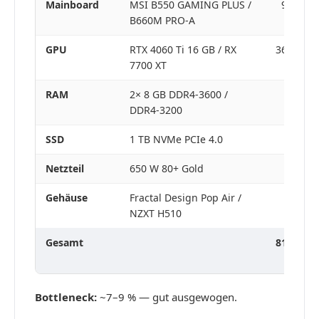
Mainboard
MSI B550 GAMING PLUS /
90–120 
B660M PRO-A
GPU
RTX 4060 Ti 16 GB / RX
360–420 
7700 XT
RAM
2× 8 GB DDR4-3600 /
45–60 
DDR4-3200
SSD
1 TB NVMe PCIe 4.0
65–80 
Netzteil
650 W 80+ Gold
70–90 
Gehäuse
Fractal Design Pop Air /
75–95 
NZXT H510
Gesamt
815–1.00
Bottleneck:
~7–9 % — gut ausgewogen.