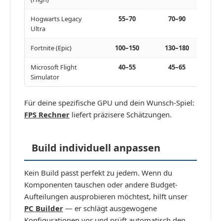
Hogwarts Legacy
55–70
70–90
9
Ultra
Fortnite (Epic)
100–150
130–180
1
Microsoft Flight
40–55
45–65
Simulator
Für deine spezifische GPU und dein Wunsch-Spiel:
FPS Rechner
liefert präzisere Schätzungen.
Build individuell anpassen
Kein Build passt perfekt zu jedem. Wenn du
Komponenten tauschen oder andere Budget-
Aufteilungen ausprobieren möchtest, hilft unser
PC Builder
— er schlägt ausgewogene
Konfigurationen vor und prüft automatisch den