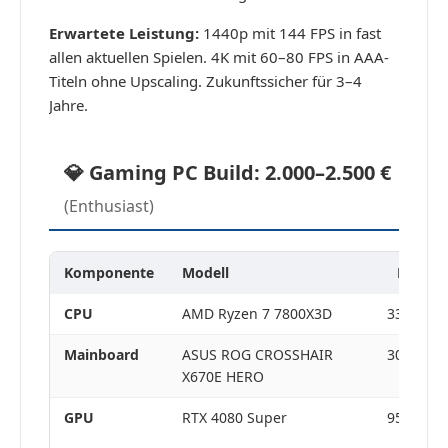
Erwartete Leistung:
1440p mit 144 FPS in fast
allen aktuellen Spielen. 4K mit 60–80 FPS in AAA-
Titeln ohne Upscaling. Zukunftssicher für 3–4
Jahre.
💎 Gaming PC Build: 2.000–2.500 €
(Enthusiast)
Komponente
Modell
Preis ca
CPU
AMD Ryzen 7 7800X3D
330–390 
Mainboard
ASUS ROG CROSSHAIR
300–380 
X670E HERO
GPU
RTX 4080 Super
950–1.10