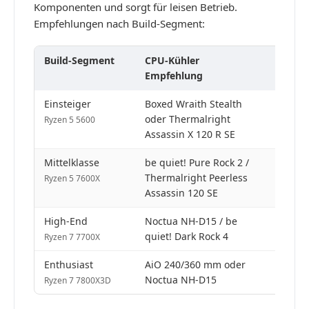
Komponenten und sorgt für leisen Betrieb.
Empfehlungen nach Build-Segment:
Build-Segment
CPU-Kühler
Prei
Empfehlung
Einsteiger
Boxed Wraith Stealth
0 € / 2
oder Thermalright
Ryzen 5 5600
Assassin X 120 R SE
Mittelklasse
be quiet! Pure Rock 2 /
35–50 
Thermalright Peerless
Ryzen 5 7600X
Assassin 120 SE
High-End
Noctua NH-D15 / be
70–90 
quiet! Dark Rock 4
Ryzen 7 7700X
Enthusiast
AiO 240/360 mm oder
80–16
Noctua NH-D15
Ryzen 7 7800X3D