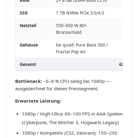
RAM
2× 8 GB DDR4-3600 CL16
40–55 
SSD
1 TB NVMe PCIe 3.0/4.0
55–70 
Netzteil
550–650 W 80+
55–70 
Bronze/Gold
Gehäuse
be quiet! Pure Base 500 /
65–85 
Fractal Pop Air
Gesamt
625–745 
Bottleneck:
~6–8 % CPU-seitig bei 1080p —
ausgezeichnet für dieses Preissegment.
Erwartete Leistung:
1080p / High-Ultra: 60–100 FPS in AAA-Spielen
(Cyberpunk, The Witcher 3, Hogwarts Legacy)
1080p / Kompetitiv (CS2, Valorant): 150–250