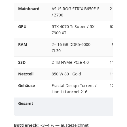
Mainboard
ASUS ROG STRIX B650E-F
210–260 
/ Z790
GPU
RTX 4070 Ti Super / RX
620–750 
7900 XT
RAM
2× 16 GB DDR5-6000
90–115 
CL30
SSD
2 TB NVMe PCIe 4.0
110–140 
Netzteil
850 W 80+ Gold
110–135 
Gehäuse
Fractal Design Torrent /
120–155 
Lian Li Lancool 216
Gesamt
1.520
1.875 
Bottleneck:
~3–4 % — ausgezeichnet.