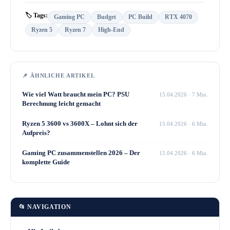
🏷 Tags:
Gaming PC
Budget
PC Build
RTX 4070
Ryzen 5
Ryzen 7
High-End
📌 ÄHNLICHE ARTIKEL
Wie viel Watt braucht mein PC? PSU
15.04.2026 · 7 Min.
Berechnung leicht gemacht
Ryzen 5 3600 vs 3600X – Lohnt sich der
15.04.2026 · 6 Min.
Aufpreis?
Gaming PC zusammenstellen 2026 – Der
15.04.2026 · 6 Min.
komplette Guide
📂 NAVIGATION