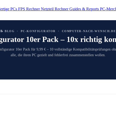
ertige PCs
FPS Rechner
Netzteil Rechner
Guides & Reports
PC-Merch
📝 BLOG · PC-KONFIGURATOR · COMPUTER-NACH-WUNSCH.DE
urator 10er Pack – 10x richtig kon
figurator 10er Pack für 9,99 € – 10 vollständige Kompatibilitätsprüfungen oh
alle, die ihren PC gezielt und fehlerfrei zusammenstellen wollen.