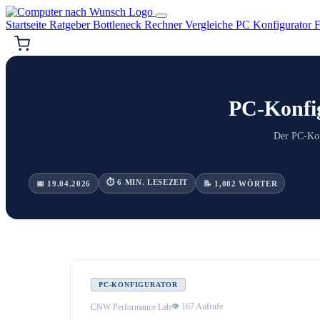
Startseite
Ratgeber
Bottleneck Rechner
Vergleiche
PC Konfigurator
F
PC-Konfig
Der PC-Kon
⏱ 6 MIN. LESEZEIT
📅 19.04.2026
📝 1,082 WÖRTER
PC-KONFIGURATOR
👁 167 Aufrufe
CNW Performance Lab