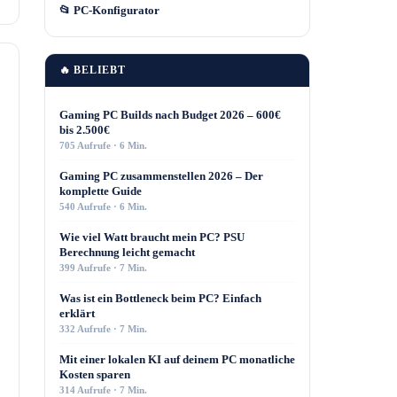
📂 PC-Konfigurator
🔥 BELIEBT
Gaming PC Builds nach Budget 2026 – 600€
bis 2.500€
705 Aufrufe · 6 Min.
Gaming PC zusammenstellen 2026 – Der
komplette Guide
540 Aufrufe · 6 Min.
Wie viel Watt braucht mein PC? PSU
Berechnung leicht gemacht
399 Aufrufe · 7 Min.
Was ist ein Bottleneck beim PC? Einfach
erklärt
332 Aufrufe · 7 Min.
Mit einer lokalen KI auf deinem PC monatliche
Kosten sparen
314 Aufrufe · 7 Min.