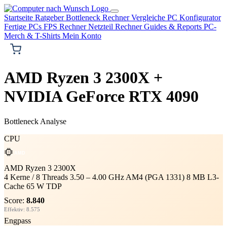
Startseite
Ratgeber
Bottleneck Rechner
Vergleiche
PC Konfigurator
Fertige PCs
FPS Rechner
Netzteil Rechner
Guides & Reports
PC-
Merch & T-Shirts
Mein Konto
AMD Ryzen 3 2300X +
NVIDIA GeForce RTX 4090
Bottleneck Analyse
CPU
AMD
AMD Ryzen 3 2300X
4 Kerne / 8 Threads
3.50 – 4.00 GHz
AM4 (PGA 1331)
8 MB L3-
Cache
65 W TDP
Score:
8.840
Effektiv: 8.575
Engpass