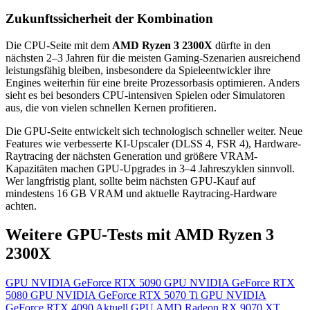
Zukunftssicherheit der Kombination
Die CPU-Seite mit dem
AMD Ryzen 3 2300X
dürfte in den
nächsten 2–3 Jahren für die meisten Gaming-Szenarien ausreichend
leistungsfähig bleiben, insbesondere da Spieleentwickler ihre
Engines weiterhin für eine breite Prozessorbasis optimieren. Anders
sieht es bei besonders CPU-intensiven Spielen oder Simulatoren
aus, die von vielen schnellen Kernen profitieren.
Die GPU-Seite entwickelt sich technologisch schneller weiter. Neue
Features wie verbesserte KI-Upscaler (DLSS 4, FSR 4), Hardware-
Raytracing der nächsten Generation und größere VRAM-
Kapazitäten machen GPU-Upgrades in 3–4 Jahreszyklen sinnvoll.
Wer langfristig plant, sollte beim nächsten GPU-Kauf auf
mindestens 16 GB VRAM und aktuelle Raytracing-Hardware
achten.
Weitere GPU-Tests mit AMD Ryzen 3
2300X
GPU
NVIDIA GeForce RTX 5090
GPU
NVIDIA GeForce RTX
5080
GPU
NVIDIA GeForce RTX 5070 Ti
GPU
NVIDIA
GeForce RTX 4090
Aktuell
GPU
AMD Radeon RX 9070 XT