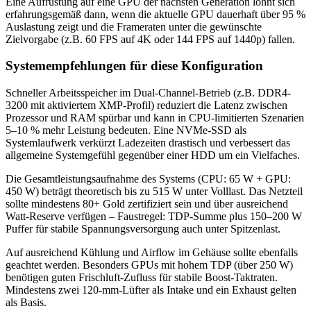
Eine Aufrüstung auf eine GPU der nächsten Generation lohnt sich
erfahrungsgemäß dann, wenn die aktuelle GPU dauerhaft über 95 %
Auslastung zeigt und die Frameraten unter die gewünschte
Zielvorgabe (z.B. 60 FPS auf 4K oder 144 FPS auf 1440p) fallen.
Systemempfehlungen für diese Konfiguration
Schneller Arbeitsspeicher im Dual-Channel-Betrieb (z.B. DDR4-
3200 mit aktiviertem XMP-Profil) reduziert die Latenz zwischen
Prozessor und RAM spürbar und kann in CPU-limitierten Szenarien
5–10 % mehr Leistung bedeuten. Eine NVMe-SSD als
Systemlaufwerk verkürzt Ladezeiten drastisch und verbessert das
allgemeine Systemgefühl gegenüber einer HDD um ein Vielfaches.
Die Gesamtleistungsaufnahme des Systems (CPU: 65 W + GPU:
450 W) beträgt theoretisch bis zu 515 W unter Volllast. Das Netzteil
sollte mindestens 80+ Gold zertifiziert sein und über ausreichend
Watt-Reserve verfügen – Faustregel: TDP-Summe plus 150–200 W
Puffer für stabile Spannungsversorgung auch unter Spitzenlast.
Auf ausreichend Kühlung und Airflow im Gehäuse sollte ebenfalls
geachtet werden. Besonders GPUs mit hohem TDP (über 250 W)
benötigen guten Frischluft-Zufluss für stabile Boost-Taktraten.
Mindestens zwei 120-mm-Lüfter als Intake und ein Exhaust gelten
als Basis.