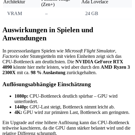
Architektur
Ada Lovelace
(Zen+)
VRAM
–
24 GB
Auswirkungen in Spielen und
Anwendungen
In prozessorlastigen Spielen wie
Microsoft Flight Simulator
,
Factorio
oder Strategietiteln mit vielen Einheiten zeigt sich das
CPU-Bottleneck am deutlichsten. Die
NVIDIA GeForce RTX
4090
könnte hier mehr leisten, wird aber durch den
AMD Ryzen 3
2300X
mit ca.
98 % Auslastung
zurückgehalten.
Auflösungsabhängige Einschätzung
1080p:
CPU-Bottleneck deutlich spürbar – GPU wird
unterfordert.
1440p:
GPU-Last steigt, Bottleneck nimmt leicht ab.
4K:
GPU wird zur primären Last, Bottleneck am geringsten.
Ein Upgrade auf eine höhere Auflösung kann das CPU-Bottleneck
teilweise kaschieren, da die GPU dann stärker belastet wird und die
relative Differenz schrumpft.