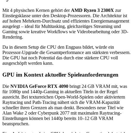
Mit 4 physischen Kernen gehört der
AMD Ryzen 3 2300X
zur
Einstiegsklasse unter den Desktop-Prozessoren. Die Architektur ist
auf hohen Mehrkern-Durchsatz und effizientes Energiemanagement
ausgelegt – ideal für Multitasking, gleichzeitiges Streaming und
Gaming sowie kreative Workflows wie Videobearbeitung oder 3D-
Rendering.
Da in diesem Setup die CPU den Engpass bildet, würde ein
Prozessor-Upgrade die Gesamtperformance am stärksten verbessern.
Die GPU hat noch Potential das durch eine stärkere CPU voll
ausgeschöpft werden kann.
GPU im Kontext aktueller Spieleanforderungen
Die
NVIDIA GeForce RTX 4090
bringt 24 GB VRAM mit, was
für 1080p und 1440p-Gaming in aktuellen Titeln in der Regel
ausreicht. Bei texturreichen Open-World-Spielen oder aktiviertem
Raytracing und Path-Tracing nähert sich die VRAM-Kapazität
schneller ihren Grenzen als man denkt. Besonders neue Titel wie
Alan Wake 2 oder Cyberpunk 2077 mit maximalen Raytracing-
Einstellungen können bei 1440p bereits 10–12 GB VRAM
beanspruchen.