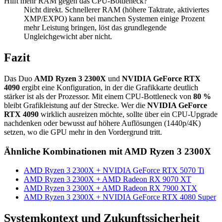
Hilft mehr RAM gegen das CPU-Bottleneck?
Nicht direkt. Schnellerer RAM (höhere Taktrate, aktiviertes
XMP/EXPO) kann bei manchen Systemen einige Prozent
mehr Leistung bringen, löst das grundlegende
Ungleichgewicht aber nicht.
Fazit
Das Duo
AMD Ryzen 3 2300X
und
NVIDIA GeForce RTX
4090
ergibt eine Konfiguration, in der die Grafikkarte deutlich
stärker ist als der Prozessor. Mit einem CPU-Bottleneck von
80 %
bleibt Grafikleistung auf der Strecke. Wer die
NVIDIA GeForce
RTX 4090
wirklich ausreizen möchte, sollte über ein CPU-Upgrade
nachdenken oder bewusst auf höhere Auflösungen (1440p/4K)
setzen, wo die GPU mehr in den Vordergrund tritt.
Ähnliche Kombinationen mit AMD Ryzen 3 2300X
AMD Ryzen 3 2300X + NVIDIA GeForce RTX 5070 Ti
AMD Ryzen 3 2300X + AMD Radeon RX 9070 XT
AMD Ryzen 3 2300X + AMD Radeon RX 7900 XTX
AMD Ryzen 3 2300X + NVIDIA GeForce RTX 4080 Super
Systemkontext und Zukunftssicherheit