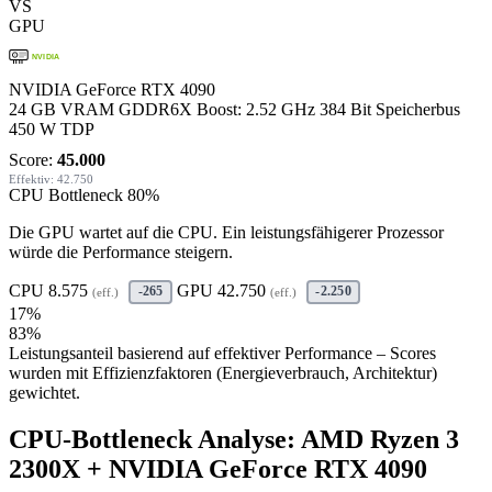
VS
GPU
NVIDIA
NVIDIA GeForce RTX 4090
24 GB VRAM
GDDR6X
Boost: 2.52 GHz
384 Bit Speicherbus
450 W TDP
Score:
45.000
Effektiv: 42.750
CPU Bottleneck
80%
Die GPU wartet auf die CPU. Ein leistungsfähigerer Prozessor
würde die Performance steigern.
CPU
8.575
GPU
42.750
-265
-2.250
(eff.)
(eff.)
17%
83%
Leistungsanteil basierend auf effektiver Performance – Scores
wurden mit Effizienzfaktoren (Energieverbrauch, Architektur)
gewichtet.
CPU-Bottleneck Analyse: AMD Ryzen 3
2300X + NVIDIA GeForce RTX 4090