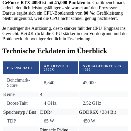
GeForce RTX 4090
ist mit
45,000 Punkten
im Grafikbenchmark
jedoch deutlich leistungsfähiger – sie wartet auf den Prozessor.
Daraus ergibt sich ein CPU-Bottleneck von
80 %
: Grafikleistung
bleibt ungenutzt, weil die CPU nicht schnell genug nachliefert.
Je niedriger die Auflösung, desto stärker fällt der CPU-Engpass ins
Gewicht. Bei 4K rückt die GPU stärker in den Vordergrund und der
Bottleneck tritt weniger deutlich in Erscheinung.
Technische Eckdaten im Überblick
AMD RYZEN 3
NVIDIA GEFORCE RTX
EIGENSCHAFT
2300X
4090
Benchmark-
8,840
45,000
Score
Kerne
4
–
Boost-Takt
4 GHz
2.52 GHz
Speichertyp / Bus
DDR4
GDDR6X / 384 Bit
TDP
65 W
450 W
Pinnacle Ridge