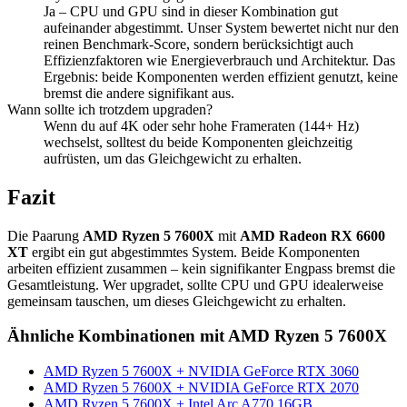
Ja – CPU und GPU sind in dieser Kombination gut
aufeinander abgestimmt. Unser System bewertet nicht nur den
reinen Benchmark-Score, sondern berücksichtigt auch
Effizienzfaktoren wie Energieverbrauch und Architektur. Das
Ergebnis: beide Komponenten werden effizient genutzt, keine
bremst die andere signifikant aus.
Wann sollte ich trotzdem upgraden?
Wenn du auf 4K oder sehr hohe Frameraten (144+ Hz)
wechselst, solltest du beide Komponenten gleichzeitig
aufrüsten, um das Gleichgewicht zu erhalten.
Fazit
Die Paarung
AMD Ryzen 5 7600X
mit
AMD Radeon RX 6600
XT
ergibt ein gut abgestimmtes System. Beide Komponenten
arbeiten effizient zusammen – kein signifikanter Engpass bremst die
Gesamtleistung. Wer upgradet, sollte CPU und GPU idealerweise
gemeinsam tauschen, um dieses Gleichgewicht zu erhalten.
Ähnliche Kombinationen mit AMD Ryzen 5 7600X
AMD Ryzen 5 7600X + NVIDIA GeForce RTX 3060
AMD Ryzen 5 7600X + NVIDIA GeForce RTX 2070
AMD Ryzen 5 7600X + Intel Arc A770 16GB