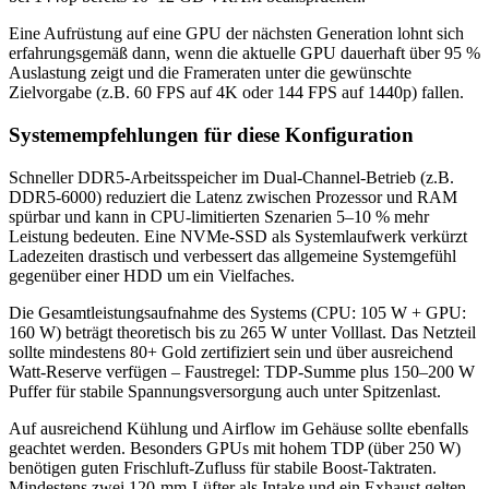
Eine Aufrüstung auf eine GPU der nächsten Generation lohnt sich
erfahrungsgemäß dann, wenn die aktuelle GPU dauerhaft über 95 %
Auslastung zeigt und die Frameraten unter die gewünschte
Zielvorgabe (z.B. 60 FPS auf 4K oder 144 FPS auf 1440p) fallen.
Systemempfehlungen für diese Konfiguration
Schneller DDR5-Arbeitsspeicher im Dual-Channel-Betrieb (z.B.
DDR5-6000) reduziert die Latenz zwischen Prozessor und RAM
spürbar und kann in CPU-limitierten Szenarien 5–10 % mehr
Leistung bedeuten. Eine NVMe-SSD als Systemlaufwerk verkürzt
Ladezeiten drastisch und verbessert das allgemeine Systemgefühl
gegenüber einer HDD um ein Vielfaches.
Die Gesamtleistungsaufnahme des Systems (CPU: 105 W + GPU:
160 W) beträgt theoretisch bis zu 265 W unter Volllast. Das Netzteil
sollte mindestens 80+ Gold zertifiziert sein und über ausreichend
Watt-Reserve verfügen – Faustregel: TDP-Summe plus 150–200 W
Puffer für stabile Spannungsversorgung auch unter Spitzenlast.
Auf ausreichend Kühlung und Airflow im Gehäuse sollte ebenfalls
geachtet werden. Besonders GPUs mit hohem TDP (über 250 W)
benötigen guten Frischluft-Zufluss für stabile Boost-Taktraten.
Mindestens zwei 120-mm-Lüfter als Intake und ein Exhaust gelten