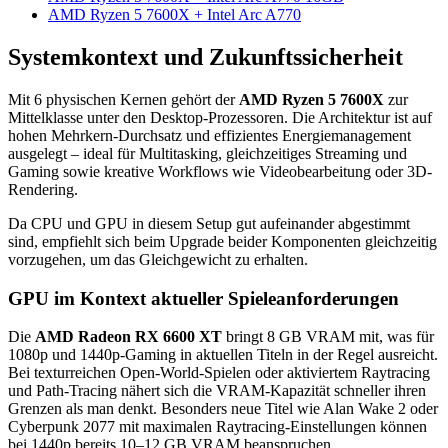
AMD Ryzen 5 7600X + Intel Arc A770
Systemkontext und Zukunftssicherheit
Mit 6 physischen Kernen gehört der
AMD Ryzen 5 7600X
zur
Mittelklasse unter den Desktop-Prozessoren. Die Architektur ist auf
hohen Mehrkern-Durchsatz und effizientes Energiemanagement
ausgelegt – ideal für Multitasking, gleichzeitiges Streaming und
Gaming sowie kreative Workflows wie Videobearbeitung oder 3D-
Rendering.
Da CPU und GPU in diesem Setup gut aufeinander abgestimmt
sind, empfiehlt sich beim Upgrade beider Komponenten gleichzeitig
vorzugehen, um das Gleichgewicht zu erhalten.
GPU im Kontext aktueller Spieleanforderungen
Die
AMD Radeon RX 6600 XT
bringt 8 GB VRAM mit, was für
1080p und 1440p-Gaming in aktuellen Titeln in der Regel ausreicht.
Bei texturreichen Open-World-Spielen oder aktiviertem Raytracing
und Path-Tracing nähert sich die VRAM-Kapazität schneller ihren
Grenzen als man denkt. Besonders neue Titel wie Alan Wake 2 oder
Cyberpunk 2077 mit maximalen Raytracing-Einstellungen können
bei 1440p bereits 10–12 GB VRAM beanspruchen.