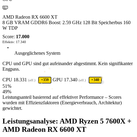
AMD
AMD Radeon RX 6600 XT
8 GB VRAM
GDDR6
Boost: 2.59 GHz
128 Bit Speicherbus
160
W TDP
Score:
17.000
Effektiv: 17.340
Ausgeglichenes System
CPU und GPU sind gut aufeinander abgestimmt. Kein signifikanter
✺
Engpass.
✧
·
❋
CPU
18.331
GPU
17.340
+359
+340
(eff.)
(eff.)
✺
✦
✦
51%
✦
✙
✶
✶
＊
49%
✦
Leistungsanteil basierend auf effektiver Performance – Scores
wurden mit Effizienzfaktoren (Energieverbrauch, Architektur)
gewichtet.
Leistungsanalyse: AMD Ryzen 5 7600X +
AMD Radeon RX 6600 XT