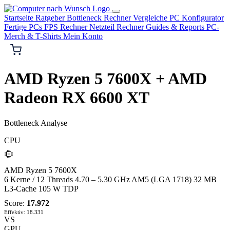
Startseite
Ratgeber
Bottleneck Rechner
Vergleiche
PC Konfigurator
Fertige PCs
FPS Rechner
Netzteil Rechner
Guides & Reports
PC-
Merch & T-Shirts
Mein Konto
AMD Ryzen 5 7600X + AMD
Radeon RX 6600 XT
Bottleneck Analyse
CPU
AMD
AMD Ryzen 5 7600X
6 Kerne / 12 Threads
4.70 – 5.30 GHz
AM5 (LGA 1718)
32 MB
L3-Cache
105 W TDP
Score:
17.972
Effektiv: 18.331
VS
GPU