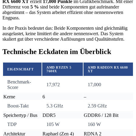
RX 6600 XT
erzielt
17,000 Punkte
im Grafikbenchmark. Mit einer
Differenz von
5 %
sind beide Komponenten gut aufeinander
abgestimmt – das System arbeitet effizient ohne nennenswerten
Engpass.
In der Praxis bedeutet das: Beide Komponenten sind gleichmäßig
ausgelastet, keine limitiert die andere nennenswert. Das System
skaliert gut über verschiedene Auflösungen und Qualitätsstufen.
Technische Eckdaten im Überblick
AMD RYZEN 5
AMD RADEON RX 6600
EIGENSCHAFT
7600X
XT
Benchmark-
17,972
17,000
Score
Kerne
6
–
Boost-Takt
5.3 GHz
2.59 GHz
Speichertyp / Bus
DDR5
GDDR6 / 128 Bit
TDP
105 W
160 W
Architektur
Raphael (Zen 4)
RDNA 2