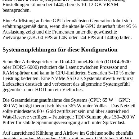
Einstellungen können bei 1440p bereits 10–12 GB VRAM
beanspruchen.
Eine Aufrüstung auf eine GPU der nächsten Generation lohnt sich
erfahrungsgemäß dann, wenn die aktuelle GPU dauerhaft über 95 %
Auslastung zeigt und die Frameraten unter die gewünschte
Zielvorgabe (z.B. 60 FPS auf 4K oder 144 FPS auf 1440p) fallen.
Systemempfehlungen für diese Konfiguration
Schneller Arbeitsspeicher im Dual-Channel-Betrieb (DDR4-3600
oder DDR5-6000) reduziert die Latenz zwischen Prozessor und
RAM spürbar und kann in CPU-limitierten Szenarien 5–10 % mehr
Leistung bedeuten. Eine NVMe-SSD als Systemlaufwerk verkürzt
Ladezeiten drastisch und verbessert das allgemeine Systemgefühl
gegenüber einer HDD um ein Vielfaches.
Die Gesamtleistungsaufnahme des Systems (CPU: 65 W + GPU:
300 W) beträgt theoretisch bis zu 365 W unter Volllast. Das Netzteil
sollte mindestens 80+ Gold zertifiziert sein und über ausreichend
Watt-Reserve verfügen – Faustregel: TDP-Summe plus 150–200 W
Puffer für stabile Spannungsversorgung auch unter Spitzenlast.
Auf ausreichend Kühlung und Airflow im Gehäuse sollte ebenfalls
geachtet werden. Besonders GPUs mit hohem TDP (über 250 W)