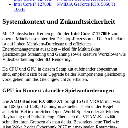
Intel Core i7 12700E + NVIDIA GeForce RTX 5060 Ti
16GB
Systemkontext und Zukunftssicherheit
Mit 12 physischen Kernen gehört der
Intel Core i7 12700E
zur
oberen Mittelklasse unter den Desktop-Prozessoren. Die Architektur
ist auf hohen Mehrkern-Durchsatz und effizientes
Energiemanagement ausgelegt – ideal für Multitasking,
gleichzeitiges Streaming und Gaming sowie kreative Workflows wie
Videobearbeitung oder 3D-Rendering.
Da CPU und GPU in diesem Setup gut aufeinander abgestimmt
sind, empfiehlt sich beim Upgrade beider Komponenten gleichzeitig
vorzugehen, um das Gleichgewicht zu erhalten.
GPU im Kontext aktueller Spieleanforderungen
Die
AMD Radeon RX 6800 XT
bringt 16 GB VRAM mit, was
für 1080p und 1440p-Gaming in aktuellen Titeln in der Regel
ausreicht. Bei texturreichen Open-World-Spielen oder aktiviertem
Raytracing und Path-Tracing nähert sich die VRAM-Kapazität
schneller ihren Grenzen als man denkt. Besonders neue Titel wie
Alan Wake 2 oder Cyberpunk 2077 mit maximalen Raytracing-