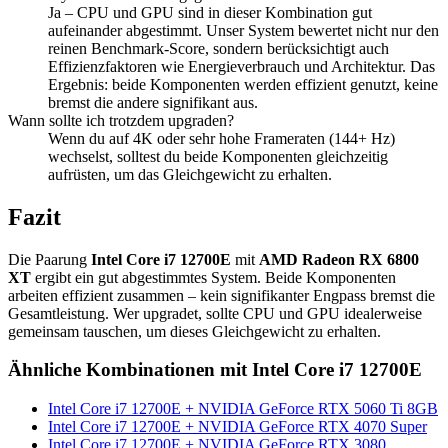
Ja – CPU und GPU sind in dieser Kombination gut
aufeinander abgestimmt. Unser System bewertet nicht nur den
reinen Benchmark-Score, sondern berücksichtigt auch
Effizienzfaktoren wie Energieverbrauch und Architektur. Das
Ergebnis: beide Komponenten werden effizient genutzt, keine
bremst die andere signifikant aus.
Wann sollte ich trotzdem upgraden?
Wenn du auf 4K oder sehr hohe Frameraten (144+ Hz)
wechselst, solltest du beide Komponenten gleichzeitig
aufrüsten, um das Gleichgewicht zu erhalten.
Fazit
Die Paarung
Intel Core i7 12700E
mit
AMD Radeon RX 6800
XT
ergibt ein gut abgestimmtes System. Beide Komponenten
arbeiten effizient zusammen – kein signifikanter Engpass bremst die
Gesamtleistung. Wer upgradet, sollte CPU und GPU idealerweise
gemeinsam tauschen, um dieses Gleichgewicht zu erhalten.
Ähnliche Kombinationen mit Intel Core i7 12700E
Intel Core i7 12700E + NVIDIA GeForce RTX 5060 Ti 8GB
Intel Core i7 12700E + NVIDIA GeForce RTX 4070 Super
Intel Core i7 12700E + NVIDIA GeForce RTX 3080