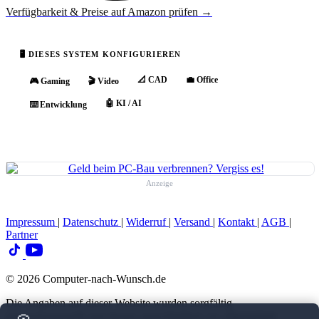
Verfügbarkeit & Preise auf Amazon prüfen →
🖥 DIESES SYSTEM KONFIGURIEREN
📐 CAD
💼 Office
🎮 Gaming
🎬 Video
🤖 KI / AI
⌨️ Entwicklung
Anzeige
Impressum
|
Datenschutz
|
Widerruf
|
Versand
|
Kontakt
|
AGB
|
Partner
© 2026 Computer-nach-Wunsch.de
Die Angaben auf dieser Website wurden sorgfältig
zusammengestellt und dienen ausschließlich zur allgemeinen