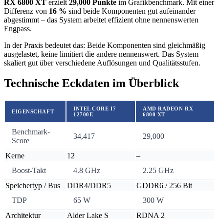
RX 6800 XT
erzielt
29,000 Punkte
im Grafikbenchmark. Mit einer
Differenz von
16 %
sind beide Komponenten gut aufeinander
abgestimmt – das System arbeitet effizient ohne nennenswerten
Engpass.
In der Praxis bedeutet das: Beide Komponenten sind gleichmäßig
ausgelastet, keine limitiert die andere nennenswert. Das System
skaliert gut über verschiedene Auflösungen und Qualitätsstufen.
Technische Eckdaten im Überblick
INTEL CORE I7
AMD RADEON RX
EIGENSCHAFT
12700E
6800 XT
Benchmark-
34,417
29,000
Score
Kerne
12
–
Boost-Takt
4.8 GHz
2.25 GHz
Speichertyp / Bus
DDR4/DDR5
GDDR6 / 256 Bit
TDP
65 W
300 W
Architektur
Alder Lake S
RDNA 2