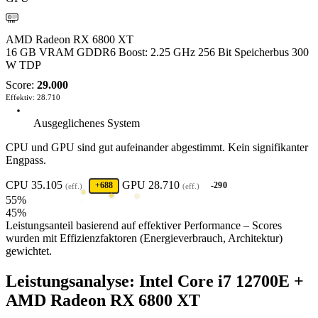
AMD
AMD Radeon RX 6800 XT
16 GB VRAM
GDDR6
Boost: 2.25 GHz
256 Bit Speicherbus
300
W TDP
Score:
29.000
Effektiv: 28.710
Ausgeglichenes System
CPU und GPU sind gut aufeinander abgestimmt. Kein signifikanter
Engpass.
＊
·
CPU
35.105
GPU
28.710
+688
-290
(eff.)
(eff.)
✸
55%
✸
✦
45%
Leistungsanteil basierend auf effektiver Performance – Scores
wurden mit Effizienzfaktoren (Energieverbrauch, Architektur)
gewichtet.
Leistungsanalyse: Intel Core i7 12700E +
AMD Radeon RX 6800 XT