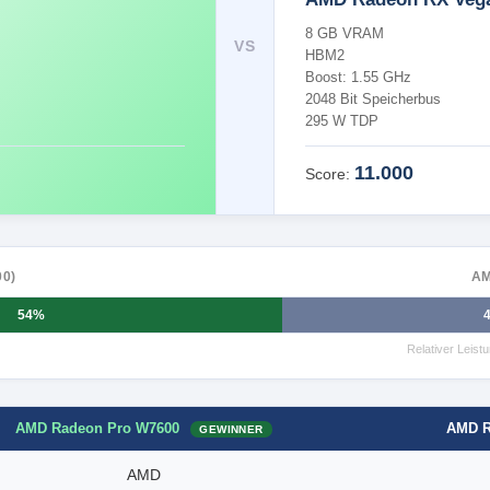
8 GB VRAM
VS
HBM2
Boost: 1.55 GHz
2048 Bit Speicherbus
295 W TDP
11.000
Score:
0)
AM
54%
Relativer Leis
AMD Radeon Pro W7600
AMD R
GEWINNER
AMD