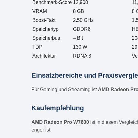
Benchmark-Score
12,900
11
VRAM
8 GB
8 
Boost-Takt
2.50 GHz
1.
Speichertyp
GDDR6
H
Speicherbus
– Bit
20
TDP
130 W
29
Architektur
RDNA 3
Ve
Einsatzbereiche und Praxisvergle
Für Gaming und Streaming ist
AMD Radeon Pr
Kaufempfehlung
AMD Radeon Pro W7600
ist in diesem Verglei
enger ist.