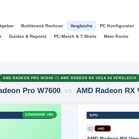
tgeber
Bottleneck Rechner
Vergleiche
PC Konfigurator
r
Guides & Reports
PC-Merch & T-Shirts
Mein Konto
AMD RADEON PRO W7600
VS
AMD RADEON RX VEGA 64 VERGLEICH
adeon Pro W7600
AMD Radeon RX V
VS
GEWINNER
+9%
GPU
AMD
AMD Radeon RX Vega