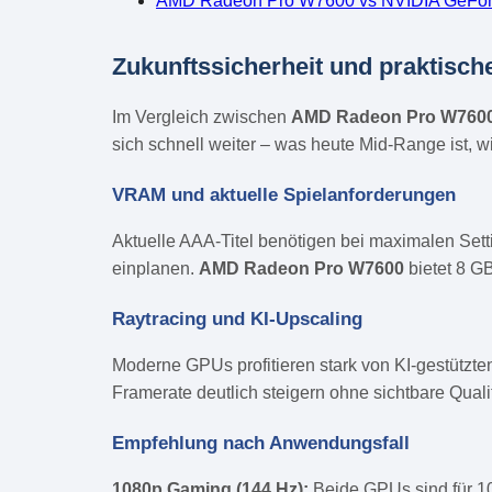
AMD Radeon Pro W7600 vs NVIDIA GeFo
Zukunftssicherheit und praktisch
Im Vergleich zwischen
AMD Radeon Pro W760
sich schnell weiter – was heute Mid-Range ist, w
VRAM und aktuelle Spielanforderungen
Aktuelle AAA-Titel benötigen bei maximalen Set
einplanen.
AMD Radeon Pro W7600
bietet 8 G
Raytracing und KI-Upscaling
Moderne GPUs profitieren stark von KI-gestützt
Framerate deutlich steigern ohne sichtbare Quali
Empfehlung nach Anwendungsfall
1080p Gaming (144 Hz):
Beide GPUs sind für 1