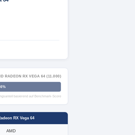
D RADEON RX VEGA 64 (11.000)
46%
tungsanteil basierend auf Benchmark-Score
adeon RX Vega 64
AMD