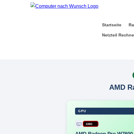
Startseite
Ra
Netzteil Rechne
AMD R
GPU
AMD
AMD Radeon Pro W7600