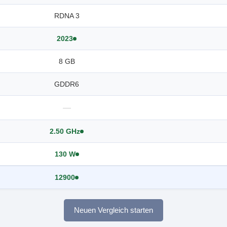
RDNA 3
2023
8 GB
GDDR6
—
2.50 GHz
130 W
12900
Neuen Vergleich starten