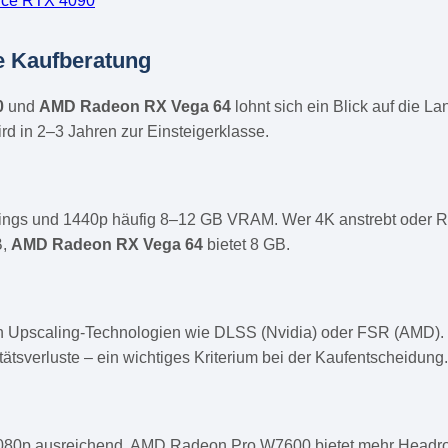
rce RTX 4090
e Kaufberatung
0
und
AMD Radeon RX Vega 64
lohnt sich ein Blick auf die 
ird in 2–3 Jahren zur Einsteigerklasse.
tings und 1440p häufig 8–12 GB VRAM. Wer 4K anstrebt oder Ra
B,
AMD Radeon RX Vega 64
bietet 8 GB.
en Upscaling-Technologien wie DLSS (Nvidia) oder FSR (AMD). 
tätsverluste – ein wichtiges Kriterium bei der Kaufentscheidung.
080p ausreichend. AMD Radeon Pro W7600 bietet mehr Headroo