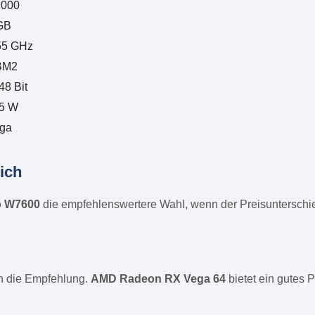
,000
GB
55 GHz
BM2
48 Bit
5 W
ga
ich
o W7600
die empfehlenswertere Wahl, wenn der Preisunterschied
ch die Empfehlung.
AMD Radeon RX Vega 64
bietet ein gutes 