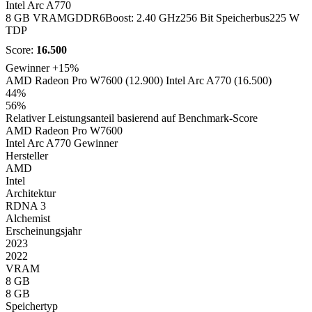
Intel Arc A770
8 GB VRAM
GDDR6
Boost: 2.40 GHz
256 Bit Speicherbus
225 W
TDP
Score:
16.500
Gewinner
+15%
AMD Radeon Pro W7600 (12.900)
Intel Arc A770 (16.500)
44%
56%
Relativer Leistungsanteil basierend auf Benchmark-Score
AMD Radeon Pro W7600
Intel Arc A770
Gewinner
Hersteller
AMD
Intel
Architektur
RDNA 3
Alchemist
Erscheinungsjahr
2023
2022
VRAM
8 GB
8 GB
Speichertyp