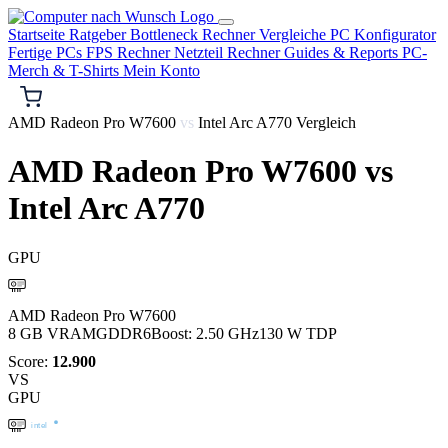
Startseite
Ratgeber
Bottleneck Rechner
Vergleiche
PC Konfigurator
Fertige PCs
FPS Rechner
Netzteil Rechner
Guides & Reports
PC-
Merch & T-Shirts
Mein Konto
AMD Radeon Pro W7600
vs
Intel Arc A770 Vergleich
AMD Radeon Pro W7600
vs
Intel Arc A770
GPU
AMD
AMD Radeon Pro W7600
8 GB VRAM
GDDR6
Boost: 2.50 GHz
130 W TDP
Score:
12.900
VS
GPU
intel