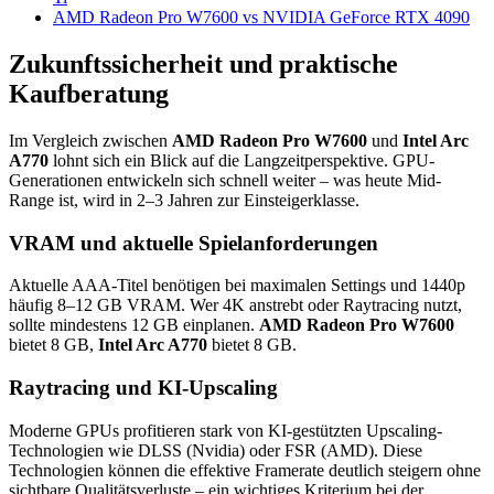
AMD Radeon Pro W7600 vs NVIDIA GeForce RTX 4090
Zukunftssicherheit und praktische
Kaufberatung
Im Vergleich zwischen
AMD Radeon Pro W7600
und
Intel Arc
A770
lohnt sich ein Blick auf die Langzeitperspektive. GPU-
Generationen entwickeln sich schnell weiter – was heute Mid-
Range ist, wird in 2–3 Jahren zur Einsteigerklasse.
VRAM und aktuelle Spielanforderungen
Aktuelle AAA-Titel benötigen bei maximalen Settings und 1440p
häufig 8–12 GB VRAM. Wer 4K anstrebt oder Raytracing nutzt,
sollte mindestens 12 GB einplanen.
AMD Radeon Pro W7600
bietet 8 GB,
Intel Arc A770
bietet 8 GB.
Raytracing und KI-Upscaling
Moderne GPUs profitieren stark von KI-gestützten Upscaling-
Technologien wie DLSS (Nvidia) oder FSR (AMD). Diese
Technologien können die effektive Framerate deutlich steigern ohne
sichtbare Qualitätsverluste – ein wichtiges Kriterium bei der