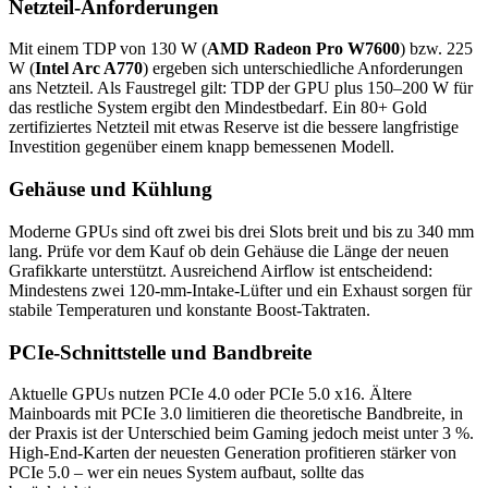
Netzteil-Anforderungen
Mit einem TDP von 130 W (
AMD Radeon Pro W7600
) bzw. 225
W (
Intel Arc A770
) ergeben sich unterschiedliche Anforderungen
ans Netzteil. Als Faustregel gilt: TDP der GPU plus 150–200 W für
das restliche System ergibt den Mindestbedarf. Ein 80+ Gold
zertifiziertes Netzteil mit etwas Reserve ist die bessere langfristige
Investition gegenüber einem knapp bemessenen Modell.
Gehäuse und Kühlung
Moderne GPUs sind oft zwei bis drei Slots breit und bis zu 340 mm
lang. Prüfe vor dem Kauf ob dein Gehäuse die Länge der neuen
Grafikkarte unterstützt. Ausreichend Airflow ist entscheidend:
Mindestens zwei 120-mm-Intake-Lüfter und ein Exhaust sorgen für
stabile Temperaturen und konstante Boost-Taktraten.
PCIe-Schnittstelle und Bandbreite
Aktuelle GPUs nutzen PCIe 4.0 oder PCIe 5.0 x16. Ältere
Mainboards mit PCIe 3.0 limitieren die theoretische Bandbreite, in
der Praxis ist der Unterschied beim Gaming jedoch meist unter 3 %.
High-End-Karten der neuesten Generation profitieren stärker von
PCIe 5.0 – wer ein neues System aufbaut, sollte das