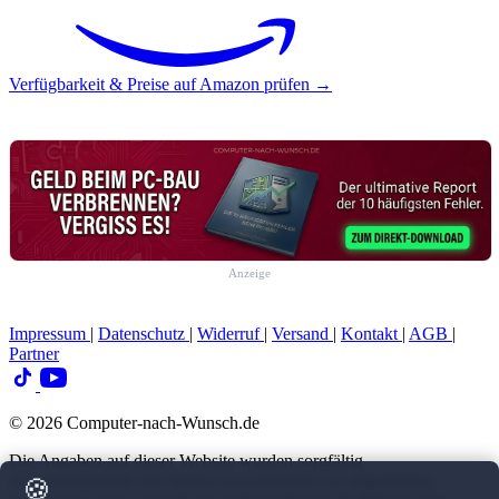
Verfügbarkeit & Preise auf Amazon prüfen →
Anzeige
Impressum
|
Datenschutz
|
Widerruf
|
Versand
|
Kontakt
|
AGB
|
Partner
© 2026 Computer-nach-Wunsch.de
Die Angaben auf dieser Website wurden sorgfältig
zusammengestellt und dienen ausschließlich zur allgemeinen
🍪