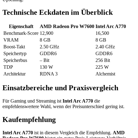
Technische Eckdaten im Überblick
Eigenschaft
AMD Radeon Pro W7600
Intel Arc A770
Benchmark-Score
12,900
16,500
VRAM
8 GB
8 GB
Boost-Takt
2.50 GHz
2.40 GHz
Speichertyp
GDDR6
GDDR6
Speicherbus
– Bit
256 Bit
TDP
130 W
225 W
Architektur
RDNA 3
Alchemist
Einsatzbereiche und Praxisvergleich
Für Gaming und Streaming ist
Intel Arc A770
die
empfehlenswertere Wahl, wenn der Preisunterschied gering ist.
Kaufempfehlung
Intel Arc A770
ist in diesem Vergleich die Empfehlung.
AMD