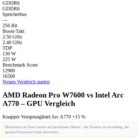
GDDR6
GDDR6
Speicherbus
—
256 Bit
Boost-Takt
2.50 GHz
2.40 GHz
TDP
130 W
225 W
Benchmark Score
12900
16500
Neuen Vergleich starten
AMD Radeon Pro W7600 vs Intel Arc
A770 – GPU Vergleich
Knapper Vorsprung
Intel Arc A770 +15 %
Mindestens ein Score basiert auf geschätzten Werten – die Tendenz ist zuverlässig, der
genaue Prozentwert kann abweichen.