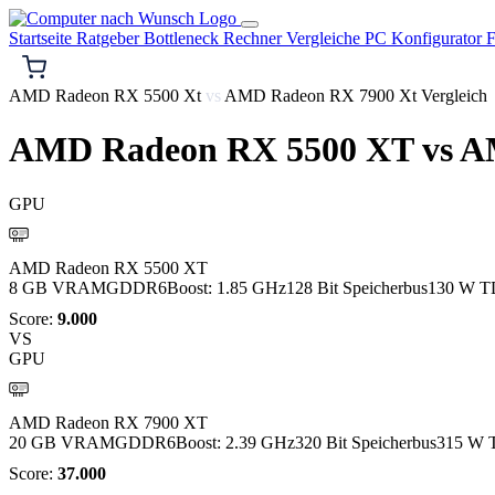
Startseite
Ratgeber
Bottleneck Rechner
Vergleiche
PC Konfigurator
F
AMD Radeon RX 5500 Xt
vs
AMD Radeon RX 7900 Xt Vergleich
AMD Radeon RX 5500 XT
vs
AM
GPU
AMD
AMD Radeon RX 5500 XT
8 GB VRAM
GDDR6
Boost: 1.85 GHz
128 Bit Speicherbus
130 W T
Score:
9.000
VS
GPU
AMD
AMD Radeon RX 7900 XT
20 GB VRAM
GDDR6
Boost: 2.39 GHz
320 Bit Speicherbus
315 W 
Score:
37.000