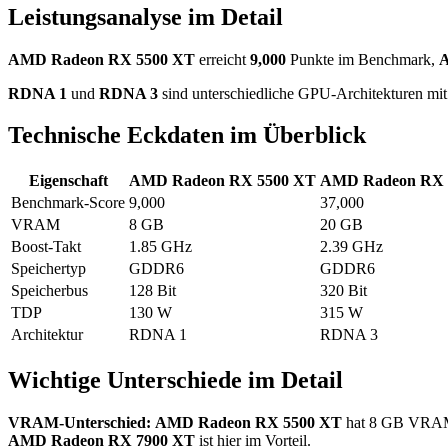
Leistungsanalyse im Detail
AMD Radeon RX 5500 XT
erreicht
9,000
Punkte im Benchmark,
A
RDNA 1
und
RDNA 3
sind unterschiedliche GPU-Architekturen mit 
Technische Eckdaten im Überblick
Eigenschaft
AMD Radeon RX 5500 XT
AMD Radeon RX 
Benchmark-Score
9,000
37,000
VRAM
8 GB
20 GB
Boost-Takt
1.85 GHz
2.39 GHz
Speichertyp
GDDR6
GDDR6
Speicherbus
128 Bit
320 Bit
TDP
130 W
315 W
Architektur
RDNA 1
RDNA 3
Wichtige Unterschiede im Detail
VRAM-Unterschied:
AMD Radeon RX 5500 XT
hat 8 GB VRA
AMD Radeon RX 7900 XT
ist hier im Vorteil.