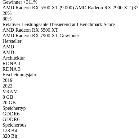
Gewinner
+311%
AMD Radeon RX 5500 XT (9.000)
AMD Radeon RX 7900 XT (37.
20%
80%
Relativer Leistungsanteil basierend auf Benchmark-Score
AMD Radeon RX 5500 XT
AMD Radeon RX 7900 XT
Gewinner
Hersteller
AMD
AMD
Architektur
RDNA 1
RDNA 3
Erscheinungsjahr
2019
2022
VRAM
8 GB
20 GB
Speichertyp
GDDR6
GDDR6
Speicherbus
128 Bit
320 Bit