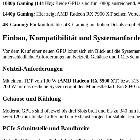
1080p Gaming (144 Hz):
Beide GPUs sind für 1080p ausreichend.
1440p Gaming:
Hier zeigt AMD Radeon RX 7900 XT seinen Vorteil deu
4K Gaming:
Für komfortables 4K Gaming mit hohen Details empfieh
Einbau, Kompatibilität und Systemanford
Vor dem Kauf einer neuen GPU lohnt sich ein Blick auf die Systema
unterschiedliche Anforderungen an Netzteil, Gehäuse und PCIe-Schnit
Netzteil-Anforderungen
Mit einem TDP von 130 W (
AMD Radeon RX 5500 XT
) bzw. 315
200 W für das restliche System ergibt den Mindestbedarf. Ein 80+ Gold
Gehäuse und Kühlung
Moderne GPUs sind oft zwei bis drei Slots breit und bis zu 340 mm l
zwei 120-mm-Intake-Lüfter und ein Exhaust sorgen für stabile Tempe
PCIe-Schnittstelle und Bandbreite