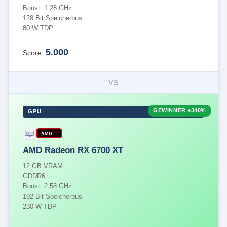
Boost: 1.28 GHz
128 Bit Speicherbus
80 W TDP
5.000
Score:
VS
GEWINNER
+340%
GPU
AMD
AMD Radeon RX 6700 XT
12 GB VRAM
GDDR6
Boost: 2.58 GHz
192 Bit Speicherbus
230 W TDP