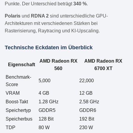
Punkte. Der Unterschied beträgt
340 %
.
Polaris
und
RDNA 2
sind unterschiedliche GPU-
Architekturen mit verschiedenen Stärken bei
Rasterisierung, Raytracing und KI-Upscaling.
Technische Eckdaten im Überblick
AMD Radeon RX
AMD Radeon RX
Eigenschaft
560
6700 XT
Benchmark-
5,000
22,000
Score
VRAM
4 GB
12 GB
Boost-Takt
1.28 GHz
2.58 GHz
Speichertyp
GDDR5
GDDR6
Speicherbus
128 Bit
192 Bit
TDP
80 W
230 W