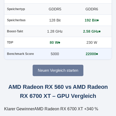
GDDR5
GDDR6
Speichertyp
128 Bit
192 Bit
Speicherbus
1.28 GHz
2.58 GHz
Boost-Takt
80 W
230 W
TDP
5000
22000
Benchmark Score
Neuen Vergleich starten
AMD Radeon RX 560 vs AMD Radeon
RX 6700 XT – GPU Vergleich
Klarer Gewinner
AMD Radeon RX 6700 XT +340 %