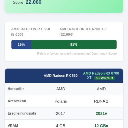
22.000
Score:
AMD RADEON RX 560
AMD RADEON RX 6700 XT
(5.000)
(22.000)
19%
81%
Relativer Leistungsanteil basierend auf Benchmark-Score
AMD Radeon RX 6700
AMD Radeon RX 560
XT
GEWINNER
AMD
AMD
Hersteller
Polaris
RDNA 2
Architektur
2017
2021
Erscheinungsjahr
4 GB
12 GB
VRAM