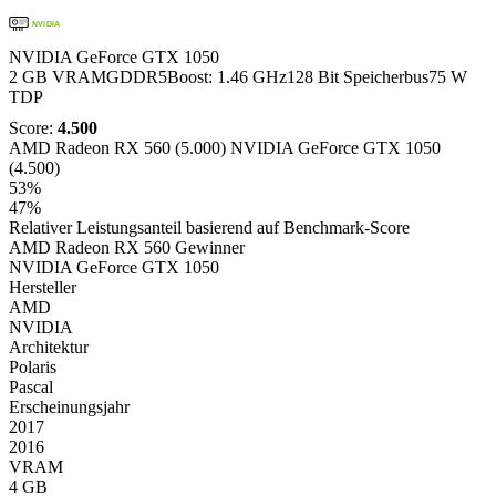
NVIDIA
NVIDIA GeForce GTX 1050
2 GB VRAM
GDDR5
Boost: 1.46 GHz
128 Bit Speicherbus
75 W
TDP
Score:
4.500
AMD Radeon RX 560 (5.000)
NVIDIA GeForce GTX 1050
(4.500)
53%
47%
Relativer Leistungsanteil basierend auf Benchmark-Score
AMD Radeon RX 560
Gewinner
NVIDIA GeForce GTX 1050
Hersteller
AMD
NVIDIA
Architektur
Polaris
Pascal
Erscheinungsjahr
2017
2016
VRAM
4 GB