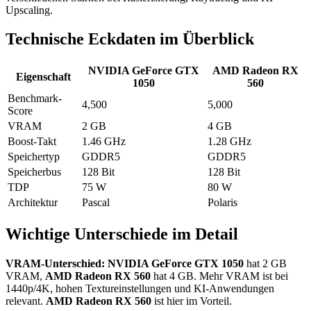
Upscaling.
Technische Eckdaten im Überblick
NVIDIA GeForce GTX
AMD Radeon RX
Eigenschaft
1050
560
Benchmark-
4,500
5,000
Score
VRAM
2 GB
4 GB
Boost-Takt
1.46 GHz
1.28 GHz
Speichertyp
GDDR5
GDDR5
Speicherbus
128 Bit
128 Bit
TDP
75 W
80 W
Architektur
Pascal
Polaris
Wichtige Unterschiede im Detail
VRAM-Unterschied:
NVIDIA GeForce GTX 1050
hat 2 GB
VRAM,
AMD Radeon RX 560
hat 4 GB. Mehr VRAM ist bei
1440p/4K, hohen Textureinstellungen und KI-Anwendungen
relevant.
AMD Radeon RX 560
ist hier im Vorteil.