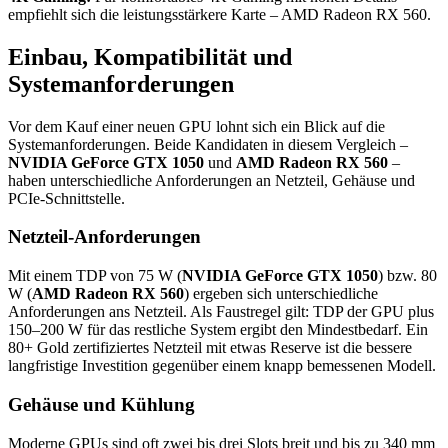
empfiehlt sich die leistungsstärkere Karte – AMD Radeon RX 560.
Einbau, Kompatibilität und
Systemanforderungen
Vor dem Kauf einer neuen GPU lohnt sich ein Blick auf die
Systemanforderungen. Beide Kandidaten in diesem Vergleich –
NVIDIA GeForce GTX 1050
und
AMD Radeon RX 560
–
haben unterschiedliche Anforderungen an Netzteil, Gehäuse und
PCIe-Schnittstelle.
Netzteil-Anforderungen
Mit einem TDP von 75 W (
NVIDIA GeForce GTX 1050
) bzw. 80
W (
AMD Radeon RX 560
) ergeben sich unterschiedliche
Anforderungen ans Netzteil. Als Faustregel gilt: TDP der GPU plus
150–200 W für das restliche System ergibt den Mindestbedarf. Ein
80+ Gold zertifiziertes Netzteil mit etwas Reserve ist die bessere
langfristige Investition gegenüber einem knapp bemessenen Modell.
Gehäuse und Kühlung
Moderne GPUs sind oft zwei bis drei Slots breit und bis zu 340 mm