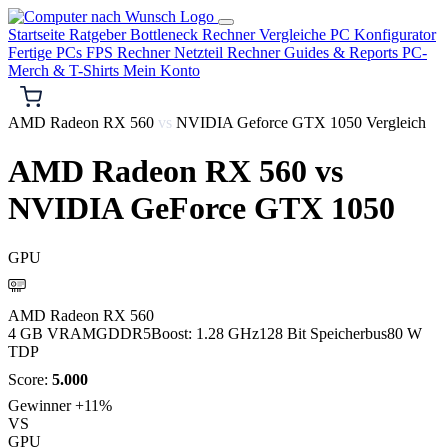
Startseite
Ratgeber
Bottleneck Rechner
Vergleiche
PC Konfigurator
Fertige PCs
FPS Rechner
Netzteil Rechner
Guides & Reports
PC-
Merch & T-Shirts
Mein Konto
AMD Radeon RX 560
vs
NVIDIA Geforce GTX 1050 Vergleich
AMD Radeon RX 560
vs
NVIDIA GeForce GTX 1050
GPU
AMD
AMD Radeon RX 560
4 GB VRAM
GDDR5
Boost: 1.28 GHz
128 Bit Speicherbus
80 W
TDP
Score:
5.000
Gewinner
+11%
VS
GPU