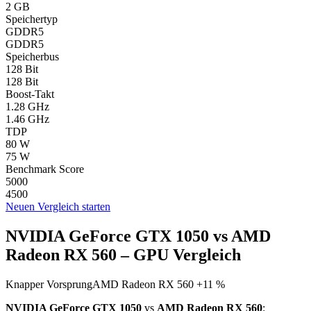
2 GB
Speichertyp
GDDR5
GDDR5
Speicherbus
128 Bit
128 Bit
Boost-Takt
1.28 GHz
1.46 GHz
TDP
80 W
75 W
Benchmark Score
5000
4500
Neuen Vergleich starten
NVIDIA GeForce GTX 1050 vs AMD
Radeon RX 560 – GPU Vergleich
Knapper Vorsprung
AMD Radeon RX 560 +11 %
NVIDIA GeForce GTX 1050
vs
AMD Radeon RX 560
: