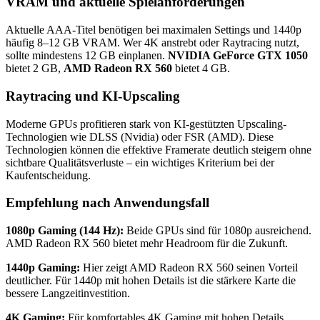
VRAM und aktuelle Spielanforderungen
Aktuelle AAA-Titel benötigen bei maximalen Settings und 1440p
häufig 8–12 GB VRAM. Wer 4K anstrebt oder Raytracing nutzt,
sollte mindestens 12 GB einplanen.
NVIDIA GeForce GTX 1050
bietet 2 GB,
AMD Radeon RX 560
bietet 4 GB.
Raytracing und KI-Upscaling
Moderne GPUs profitieren stark von KI-gestützten Upscaling-
Technologien wie DLSS (Nvidia) oder FSR (AMD). Diese
Technologien können die effektive Framerate deutlich steigern ohne
sichtbare Qualitätsverluste – ein wichtiges Kriterium bei der
Kaufentscheidung.
Empfehlung nach Anwendungsfall
1080p Gaming (144 Hz):
Beide GPUs sind für 1080p ausreichend.
AMD Radeon RX 560 bietet mehr Headroom für die Zukunft.
1440p Gaming:
Hier zeigt AMD Radeon RX 560 seinen Vorteil
deutlicher. Für 1440p mit hohen Details ist die stärkere Karte die
bessere Langzeitinvestition.
4K Gaming:
Für komfortables 4K Gaming mit hohen Details