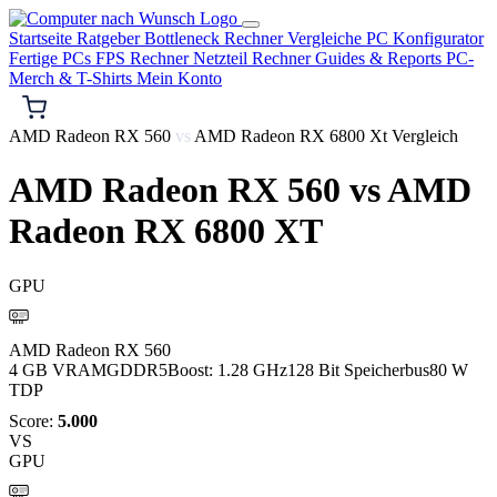
Startseite
Ratgeber
Bottleneck Rechner
Vergleiche
PC Konfigurator
Fertige PCs
FPS Rechner
Netzteil Rechner
Guides & Reports
PC-
Merch & T-Shirts
Mein Konto
AMD Radeon RX 560
vs
AMD Radeon RX 6800 Xt Vergleich
AMD Radeon RX 560
vs
AMD
Radeon RX 6800 XT
GPU
AMD
AMD Radeon RX 560
4 GB VRAM
GDDR5
Boost: 1.28 GHz
128 Bit Speicherbus
80 W
TDP
Score:
5.000
VS
GPU
AMD