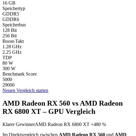
16 GB
Speichertyp
GDDR5
GDDR6
Speicherbus
128 Bit
256 Bit
Boost-Takt
1.28 GHz
2.25 GHz
TDP
80 W
300 W
Benchmark Score
5000
29000
Neuen Vergleich starten
AMD Radeon RX 560 vs AMD Radeon
RX 6800 XT – GPU Vergleich
Klarer Gewinner
AMD Radeon RX 6800 XT +480 %
Im Direktvergleich zwischen
AMD Radeon RX 560
und
AMD