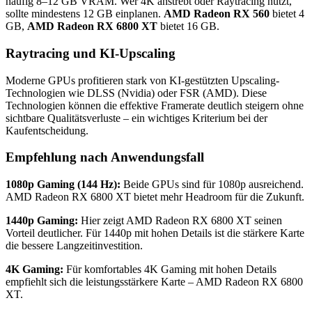
häufig 8–12 GB VRAM. Wer 4K anstrebt oder Raytracing nutzt,
sollte mindestens 12 GB einplanen.
AMD Radeon RX 560
bietet 4
GB,
AMD Radeon RX 6800 XT
bietet 16 GB.
Raytracing und KI-Upscaling
Moderne GPUs profitieren stark von KI-gestützten Upscaling-
Technologien wie DLSS (Nvidia) oder FSR (AMD). Diese
Technologien können die effektive Framerate deutlich steigern ohne
sichtbare Qualitätsverluste – ein wichtiges Kriterium bei der
Kaufentscheidung.
Empfehlung nach Anwendungsfall
1080p Gaming (144 Hz):
Beide GPUs sind für 1080p ausreichend.
AMD Radeon RX 6800 XT bietet mehr Headroom für die Zukunft.
1440p Gaming:
Hier zeigt AMD Radeon RX 6800 XT seinen
Vorteil deutlicher. Für 1440p mit hohen Details ist die stärkere Karte
die bessere Langzeitinvestition.
4K Gaming:
Für komfortables 4K Gaming mit hohen Details
empfiehlt sich die leistungsstärkere Karte – AMD Radeon RX 6800
XT.