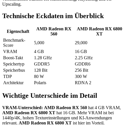
Upscaling.
Technische Eckdaten im Überblick
AMD Radeon RX
AMD Radeon RX 6800
Eigenschaft
560
XT
Benchmark-
5,000
29,000
Score
VRAM
4 GB
16 GB
Boost-Takt
1.28 GHz
2.25 GHz
Speichertyp
GDDR5
GDDR6
Speicherbus
128 Bit
256 Bit
TDP
80 W
300 W
Architektur
Polaris
RDNA 2
Wichtige Unterschiede im Detail
VRAM-Unterschied:
AMD Radeon RX 560
hat 4 GB VRAM,
AMD Radeon RX 6800 XT
hat 16 GB. Mehr VRAM ist bei
1440p/4K, hohen Textureinstellungen und KI-Anwendungen
relevant.
AMD Radeon RX 6800 XT
ist hier im Vorteil.