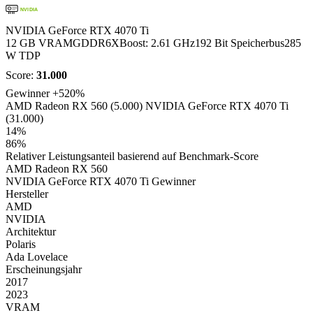
NVIDIA
NVIDIA GeForce RTX 4070 Ti
12 GB VRAM
GDDR6X
Boost: 2.61 GHz
192 Bit Speicherbus
285
W TDP
Score:
31.000
Gewinner
+520%
AMD Radeon RX 560 (5.000)
NVIDIA GeForce RTX 4070 Ti
(31.000)
14%
86%
Relativer Leistungsanteil basierend auf Benchmark-Score
AMD Radeon RX 560
NVIDIA GeForce RTX 4070 Ti
Gewinner
Hersteller
AMD
NVIDIA
Architektur
Polaris
Ada Lovelace
Erscheinungsjahr
2017
2023
VRAM