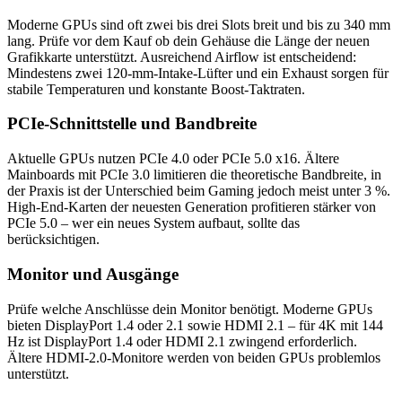
Moderne GPUs sind oft zwei bis drei Slots breit und bis zu 340 mm
lang. Prüfe vor dem Kauf ob dein Gehäuse die Länge der neuen
Grafikkarte unterstützt. Ausreichend Airflow ist entscheidend:
Mindestens zwei 120-mm-Intake-Lüfter und ein Exhaust sorgen für
stabile Temperaturen und konstante Boost-Taktraten.
PCIe-Schnittstelle und Bandbreite
Aktuelle GPUs nutzen PCIe 4.0 oder PCIe 5.0 x16. Ältere
Mainboards mit PCIe 3.0 limitieren die theoretische Bandbreite, in
der Praxis ist der Unterschied beim Gaming jedoch meist unter 3 %.
High-End-Karten der neuesten Generation profitieren stärker von
PCIe 5.0 – wer ein neues System aufbaut, sollte das
berücksichtigen.
Monitor und Ausgänge
Prüfe welche Anschlüsse dein Monitor benötigt. Moderne GPUs
bieten DisplayPort 1.4 oder 2.1 sowie HDMI 2.1 – für 4K mit 144
Hz ist DisplayPort 1.4 oder HDMI 2.1 zwingend erforderlich.
Ältere HDMI-2.0-Monitore werden von beiden GPUs problemlos
unterstützt.