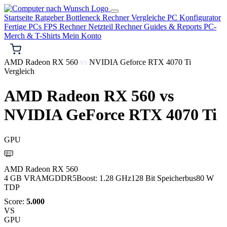
Startseite
Ratgeber
Bottleneck Rechner
Vergleiche
PC Konfigurator
Fertige PCs
FPS Rechner
Netzteil Rechner
Guides & Reports
PC-
Merch & T-Shirts
Mein Konto
AMD Radeon RX 560
vs
NVIDIA Geforce RTX 4070 Ti
Vergleich
AMD Radeon RX 560
vs
NVIDIA GeForce RTX 4070 Ti
GPU
AMD
AMD Radeon RX 560
4 GB VRAM
GDDR5
Boost: 1.28 GHz
128 Bit Speicherbus
80 W
TDP
Score:
5.000
VS
GPU