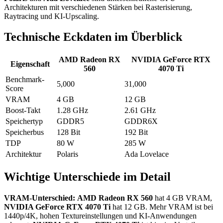
Architekturen mit verschiedenen Stärken bei Rasterisierung,
Raytracing und KI-Upscaling.
Technische Eckdaten im Überblick
AMD Radeon RX
NVIDIA GeForce RTX
Eigenschaft
560
4070 Ti
Benchmark-
5,000
31,000
Score
VRAM
4 GB
12 GB
Boost-Takt
1.28 GHz
2.61 GHz
Speichertyp
GDDR5
GDDR6X
Speicherbus
128 Bit
192 Bit
TDP
80 W
285 W
Architektur
Polaris
Ada Lovelace
Wichtige Unterschiede im Detail
VRAM-Unterschied:
AMD Radeon RX 560
hat 4 GB VRAM,
NVIDIA GeForce RTX 4070 Ti
hat 12 GB. Mehr VRAM ist bei
1440p/4K, hohen Textureinstellungen und KI-Anwendungen