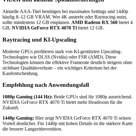
Aktuelle AAA-Titel benötigen bei maximalen Settings und 1440p
häufig 8–12 GB VRAM. Wer 4K anstrebt oder Raytracing nutzt,
sollte mindestens 12 GB einplanen.
AMD Radeon RX 560
bietet 4
GB,
NVIDIA GeForce RTX 4070 Ti
bietet 12 GB.
Raytracing und KI-Upscaling
Moderne GPUs profitieren stark von KI-gestützten Upscaling-
Technologien wie DLSS (Nvidia) oder FSR (AMD). Diese
Technologien können die effektive Framerate deutlich steigern ohne
sichtbare Qualitätsverluste – ein wichtiges Kriterium bei der
Kaufentscheidung.
Empfehlung nach Anwendungsfall
1080p Gaming (144 Hz):
Beide GPUs sind für 1080p ausreichend.
NVIDIA GeForce RTX 4070 Ti bietet mehr Headroom für die
Zukunft.
1440p Gaming:
Hier zeigt NVIDIA GeForce RTX 4070 Ti seinen
Vorteil deutlicher. Für 1440p mit hohen Details ist die stärkere Karte
die bessere Langzeitinvestition.