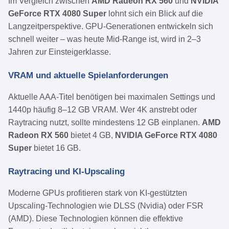
Im Vergleich zwischen
AMD Radeon RX 560
und
NVIDIA
GeForce RTX 4080 Super
lohnt sich ein Blick auf die
Langzeitperspektive. GPU-Generationen entwickeln sich
schnell weiter – was heute Mid-Range ist, wird in 2–3
Jahren zur Einsteigerklasse.
VRAM und aktuelle Spielanforderungen
Aktuelle AAA-Titel benötigen bei maximalen Settings und
1440p häufig 8–12 GB VRAM. Wer 4K anstrebt oder
Raytracing nutzt, sollte mindestens 12 GB einplanen.
AMD
Radeon RX 560
bietet 4 GB,
NVIDIA GeForce RTX 4080
Super
bietet 16 GB.
Raytracing und KI-Upscaling
Moderne GPUs profitieren stark von KI-gestützten
Upscaling-Technologien wie DLSS (Nvidia) oder FSR
(AMD). Diese Technologien können die effektive