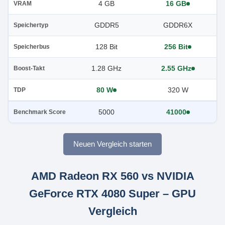
4 GB
16 GB
VRAM
GDDR5
GDDR6X
Speichertyp
128 Bit
256 Bit
Speicherbus
1.28 GHz
2.55 GHz
Boost-Takt
80 W
320 W
TDP
5000
41000
Benchmark Score
Neuen Vergleich starten
AMD Radeon RX 560 vs NVIDIA
GeForce RTX 4080 Super – GPU
Vergleich