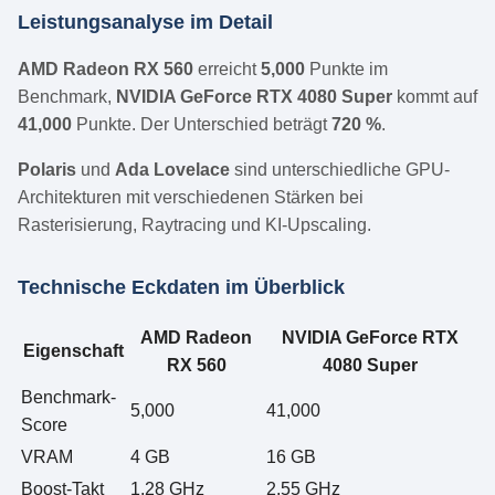
Leistungsanalyse im Detail
AMD Radeon RX 560
erreicht
5,000
Punkte im
Benchmark,
NVIDIA GeForce RTX 4080 Super
kommt auf
41,000
Punkte. Der Unterschied beträgt
720 %
.
Polaris
und
Ada Lovelace
sind unterschiedliche GPU-
Architekturen mit verschiedenen Stärken bei
Rasterisierung, Raytracing und KI-Upscaling.
Technische Eckdaten im Überblick
AMD Radeon
NVIDIA GeForce RTX
Eigenschaft
RX 560
4080 Super
Benchmark-
5,000
41,000
Score
VRAM
4 GB
16 GB
Boost-Takt
1.28 GHz
2.55 GHz