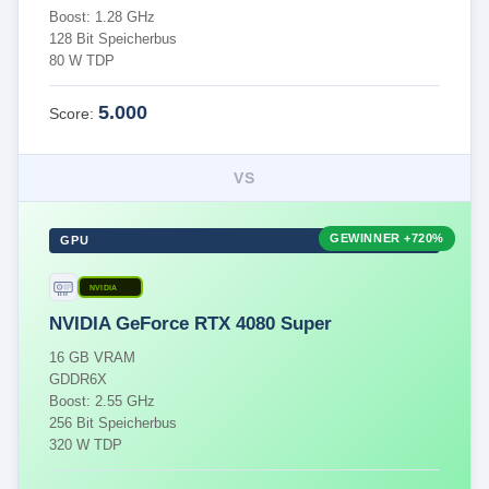
Boost: 1.28 GHz
128 Bit Speicherbus
80 W TDP
5.000
Score:
VS
GEWINNER
+720%
GPU
NVIDIA
NVIDIA GeForce RTX 4080 Super
16 GB VRAM
GDDR6X
Boost: 2.55 GHz
256 Bit Speicherbus
320 W TDP