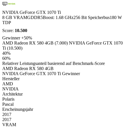
NVIDIA
NVIDIA GeForce GTX 1070 Ti
8 GB VRAM
GDDR5
Boost: 1.68 GHz
256 Bit Speicherbus
180 W
TDP
Score:
10.500
Gewinner
+50%
AMD Radeon RX 580 4GB (7.000)
NVIDIA GeForce GTX 1070
Ti (10.500)
40%
60%
Relativer Leistungsanteil basierend auf Benchmark-Score
AMD Radeon RX 580 4GB
NVIDIA GeForce GTX 1070 Ti
Gewinner
Hersteller
AMD
NVIDIA
Architektur
Polaris
Pascal
Erscheinungsjahr
2017
2017
VRAM