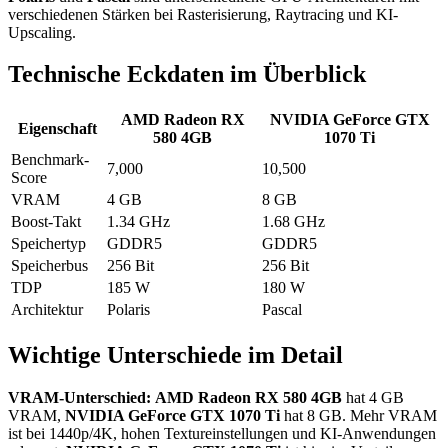
verschiedenen Stärken bei Rasterisierung, Raytracing und KI-
Upscaling.
Technische Eckdaten im Überblick
AMD Radeon RX
NVIDIA GeForce GTX
Eigenschaft
580 4GB
1070 Ti
Benchmark-
7,000
10,500
Score
VRAM
4 GB
8 GB
Boost-Takt
1.34 GHz
1.68 GHz
Speichertyp
GDDR5
GDDR5
Speicherbus
256 Bit
256 Bit
TDP
185 W
180 W
Architektur
Polaris
Pascal
Wichtige Unterschiede im Detail
VRAM-Unterschied:
AMD Radeon RX 580 4GB
hat 4 GB
VRAM,
NVIDIA GeForce GTX 1070 Ti
hat 8 GB. Mehr VRAM
ist bei 1440p/4K, hohen Textureinstellungen und KI-Anwendungen