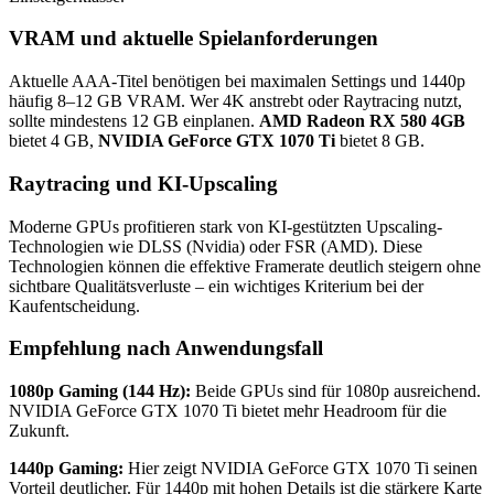
VRAM und aktuelle Spielanforderungen
Aktuelle AAA-Titel benötigen bei maximalen Settings und 1440p
häufig 8–12 GB VRAM. Wer 4K anstrebt oder Raytracing nutzt,
sollte mindestens 12 GB einplanen.
AMD Radeon RX 580 4GB
bietet 4 GB,
NVIDIA GeForce GTX 1070 Ti
bietet 8 GB.
Raytracing und KI-Upscaling
Moderne GPUs profitieren stark von KI-gestützten Upscaling-
Technologien wie DLSS (Nvidia) oder FSR (AMD). Diese
Technologien können die effektive Framerate deutlich steigern ohne
sichtbare Qualitätsverluste – ein wichtiges Kriterium bei der
Kaufentscheidung.
Empfehlung nach Anwendungsfall
1080p Gaming (144 Hz):
Beide GPUs sind für 1080p ausreichend.
NVIDIA GeForce GTX 1070 Ti bietet mehr Headroom für die
Zukunft.
1440p Gaming:
Hier zeigt NVIDIA GeForce GTX 1070 Ti seinen
Vorteil deutlicher. Für 1440p mit hohen Details ist die stärkere Karte