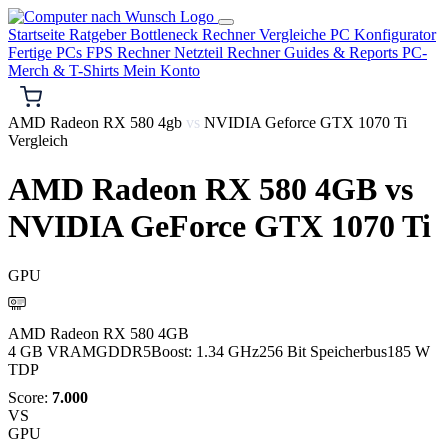
Startseite
Ratgeber
Bottleneck Rechner
Vergleiche
PC Konfigurator
Fertige PCs
FPS Rechner
Netzteil Rechner
Guides & Reports
PC-
Merch & T-Shirts
Mein Konto
AMD Radeon RX 580 4gb
vs
NVIDIA Geforce GTX 1070 Ti
Vergleich
AMD Radeon RX 580 4GB
vs
NVIDIA GeForce GTX 1070 Ti
GPU
AMD
AMD Radeon RX 580 4GB
4 GB VRAM
GDDR5
Boost: 1.34 GHz
256 Bit Speicherbus
185 W
TDP
Score:
7.000
VS
GPU