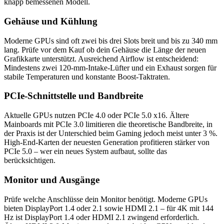
knapp bemessenen Modell.
Gehäuse und Kühlung
Moderne GPUs sind oft zwei bis drei Slots breit und bis zu 340 mm
lang. Prüfe vor dem Kauf ob dein Gehäuse die Länge der neuen
Grafikkarte unterstützt. Ausreichend Airflow ist entscheidend:
Mindestens zwei 120-mm-Intake-Lüfter und ein Exhaust sorgen für
stabile Temperaturen und konstante Boost-Taktraten.
PCIe-Schnittstelle und Bandbreite
Aktuelle GPUs nutzen PCIe 4.0 oder PCIe 5.0 x16. Ältere
Mainboards mit PCIe 3.0 limitieren die theoretische Bandbreite, in
der Praxis ist der Unterschied beim Gaming jedoch meist unter 3 %.
High-End-Karten der neuesten Generation profitieren stärker von
PCIe 5.0 – wer ein neues System aufbaut, sollte das
berücksichtigen.
Monitor und Ausgänge
Prüfe welche Anschlüsse dein Monitor benötigt. Moderne GPUs
bieten DisplayPort 1.4 oder 2.1 sowie HDMI 2.1 – für 4K mit 144
Hz ist DisplayPort 1.4 oder HDMI 2.1 zwingend erforderlich.