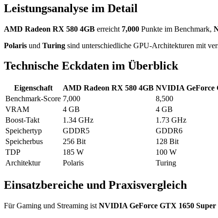
Leistungsanalyse im Detail
AMD Radeon RX 580 4GB
erreicht
7,000
Punkte im Benchmark,
N
Polaris
und
Turing
sind unterschiedliche GPU-Architekturen mit ver
Technische Eckdaten im Überblick
Eigenschaft
AMD Radeon RX 580 4GB
NVIDIA GeForce 
Benchmark-Score
7,000
8,500
VRAM
4 GB
4 GB
Boost-Takt
1.34 GHz
1.73 GHz
Speichertyp
GDDR5
GDDR6
Speicherbus
256 Bit
128 Bit
TDP
185 W
100 W
Architektur
Polaris
Turing
Einsatzbereiche und Praxisvergleich
Für Gaming und Streaming ist
NVIDIA GeForce GTX 1650 Super