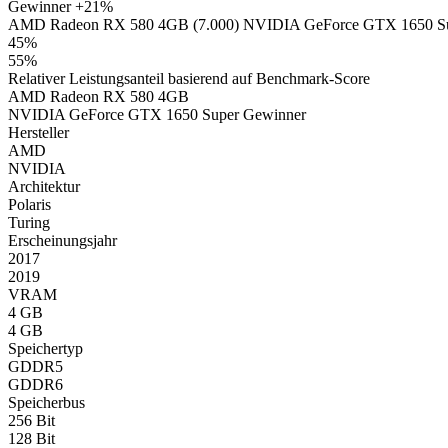
Gewinner
+21%
AMD Radeon RX 580 4GB (7.000)
NVIDIA GeForce GTX 1650 Su
45%
55%
Relativer Leistungsanteil basierend auf Benchmark-Score
AMD Radeon RX 580 4GB
NVIDIA GeForce GTX 1650 Super
Gewinner
Hersteller
AMD
NVIDIA
Architektur
Polaris
Turing
Erscheinungsjahr
2017
2019
VRAM
4 GB
4 GB
Speichertyp
GDDR5
GDDR6
Speicherbus
256 Bit
128 Bit