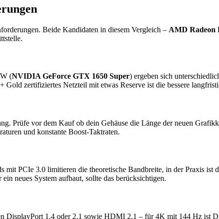
erungen
nforderungen. Beide Kandidaten in diesem Vergleich –
AMD Radeon 
tstelle.
 W (
NVIDIA GeForce GTX 1650 Super
) ergeben sich unterschiedli
 Gold zertifiziertes Netzteil mit etwas Reserve ist die bessere langfr
ang. Prüfe vor dem Kauf ob dein Gehäuse die Länge der neuen Grafikkar
raturen und konstante Boost-Taktraten.
mit PCIe 3.0 limitieren die theoretische Bandbreite, in der Praxis is
 ein neues System aufbaut, sollte das berücksichtigen.
n DisplayPort 1.4 oder 2.1 sowie HDMI 2.1 – für 4K mit 144 Hz ist 