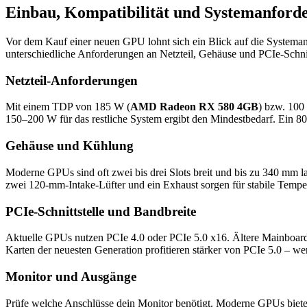
Einbau, Kompatibilität und Systemanford
Vor dem Kauf einer neuen GPU lohnt sich ein Blick auf die Systema
unterschiedliche Anforderungen an Netzteil, Gehäuse und PCIe-Schnit
Netzteil-Anforderungen
Mit einem TDP von 185 W (
AMD Radeon RX 580 4GB
) bzw. 100
150–200 W für das restliche System ergibt den Mindestbedarf. Ein 80+
Gehäuse und Kühlung
Moderne GPUs sind oft zwei bis drei Slots breit und bis zu 340 mm l
zwei 120-mm-Intake-Lüfter und ein Exhaust sorgen für stabile Tempe
PCIe-Schnittstelle und Bandbreite
Aktuelle GPUs nutzen PCIe 4.0 oder PCIe 5.0 x16. Ältere Mainboards 
Karten der neuesten Generation profitieren stärker von PCIe 5.0 – wer
Monitor und Ausgänge
Prüfe welche Anschlüsse dein Monitor benötigt. Moderne GPUs biete