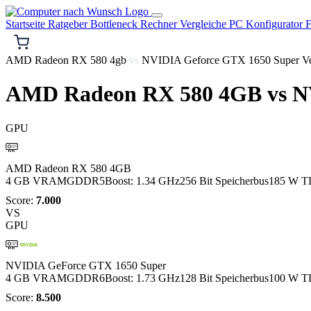
Startseite
Ratgeber
Bottleneck Rechner
Vergleiche
PC Konfigurator
F
AMD Radeon RX 580 4gb
vs
NVIDIA Geforce GTX 1650 Super Ve
AMD Radeon RX 580 4GB
vs
NV
GPU
AMD
AMD Radeon RX 580 4GB
4 GB VRAM
GDDR5
Boost: 1.34 GHz
256 Bit Speicherbus
185 W T
Score:
7.000
VS
GPU
NVIDIA
NVIDIA GeForce GTX 1650 Super
4 GB VRAM
GDDR6
Boost: 1.73 GHz
128 Bit Speicherbus
100 W T
Score:
8.500