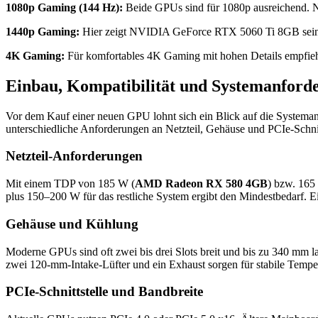
1080p Gaming (144 Hz):
Beide GPUs sind für 1080p ausreichend.
1440p Gaming:
Hier zeigt NVIDIA GeForce RTX 5060 Ti 8GB seinen Vo
4K Gaming:
Für komfortables 4K Gaming mit hohen Details empfieh
Einbau, Kompatibilität und Systemanford
Vor dem Kauf einer neuen GPU lohnt sich ein Blick auf die Systema
unterschiedliche Anforderungen an Netzteil, Gehäuse und PCIe-Schnit
Netzteil-Anforderungen
Mit einem TDP von 185 W (
AMD Radeon RX 580 4GB
) bzw. 165
plus 150–200 W für das restliche System ergibt den Mindestbedarf. Ei
Gehäuse und Kühlung
Moderne GPUs sind oft zwei bis drei Slots breit und bis zu 340 mm l
zwei 120-mm-Intake-Lüfter und ein Exhaust sorgen für stabile Tempe
PCIe-Schnittstelle und Bandbreite