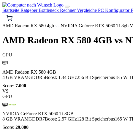
Startseite
Ratgeber
Bottleneck Rechner
Vergleiche
PC Konfigurator
F
AMD Radeon RX 580 4gb
vs
NVIDIA Geforce RTX 5060 Ti 8gb Ve
AMD Radeon RX 580 4GB
vs
NV
GPU
AMD
AMD Radeon RX 580 4GB
4 GB VRAM
GDDR5
Boost: 1.34 GHz
256 Bit Speicherbus
185 W T
Score:
7.000
VS
GPU
NVIDIA
NVIDIA GeForce RTX 5060 Ti 8GB
8 GB VRAM
GDDR7
Boost: 2.57 GHz
128 Bit Speicherbus
165 W T
Score:
29.000