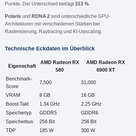
Punkte. Der Unterschied beträgt
313 %
.
Polaris
und
RDNA 2
sind unterschiedliche GPU-
Architekturen mit verschiedenen Stärken bei
Rasterisierung, Raytracing und KI-Upscaling.
Technische Eckdaten im Überblick
AMD Radeon RX
AMD Radeon RX
Eigenschaft
580
6900 XT
Benchmark-
7,500
31,000
Score
VRAM
8 GB
16 GB
Boost-Takt
1.34 GHz
2.25 GHz
Speichertyp
GDDR5
GDDR6
Speicherbus
256 Bit
256 Bit
TDP
185 W
300 W