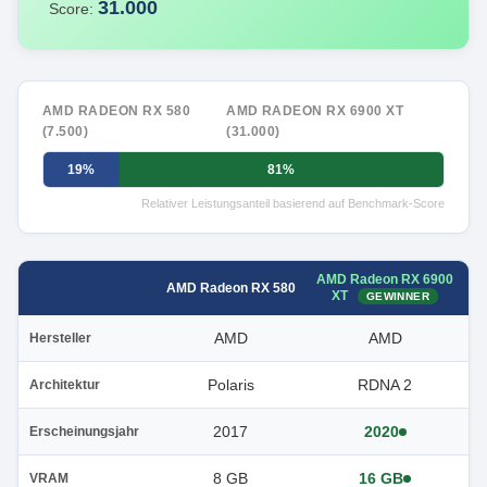
31.000
Score:
AMD RADEON RX 580
AMD RADEON RX 6900 XT
(7.500)
(31.000)
19%
81%
Relativer Leistungsanteil basierend auf Benchmark-Score
AMD Radeon RX 6900
AMD Radeon RX 580
XT
GEWINNER
AMD
AMD
Hersteller
Polaris
RDNA 2
Architektur
2017
2020
Erscheinungsjahr
8 GB
16 GB
VRAM