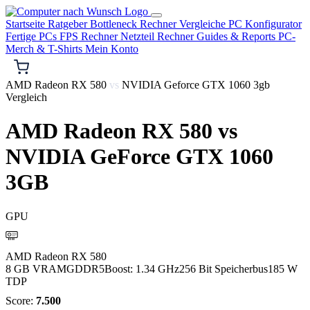
Startseite
Ratgeber
Bottleneck Rechner
Vergleiche
PC Konfigurator
Fertige PCs
FPS Rechner
Netzteil Rechner
Guides & Reports
PC-
Merch & T-Shirts
Mein Konto
AMD Radeon RX 580
vs
NVIDIA Geforce GTX 1060 3gb
Vergleich
AMD Radeon RX 580
vs
NVIDIA GeForce GTX 1060
3GB
GPU
AMD
AMD Radeon RX 580
8 GB VRAM
GDDR5
Boost: 1.34 GHz
256 Bit Speicherbus
185 W
TDP
Score:
7.500