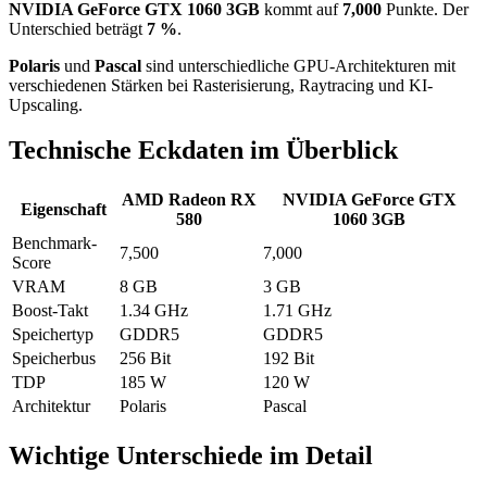
NVIDIA GeForce GTX 1060 3GB
kommt auf
7,000
Punkte. Der
Unterschied beträgt
7 %
.
Polaris
und
Pascal
sind unterschiedliche GPU-Architekturen mit
verschiedenen Stärken bei Rasterisierung, Raytracing und KI-
Upscaling.
Technische Eckdaten im Überblick
AMD Radeon RX
NVIDIA GeForce GTX
Eigenschaft
580
1060 3GB
Benchmark-
7,500
7,000
Score
VRAM
8 GB
3 GB
Boost-Takt
1.34 GHz
1.71 GHz
Speichertyp
GDDR5
GDDR5
Speicherbus
256 Bit
192 Bit
TDP
185 W
120 W
Architektur
Polaris
Pascal
Wichtige Unterschiede im Detail