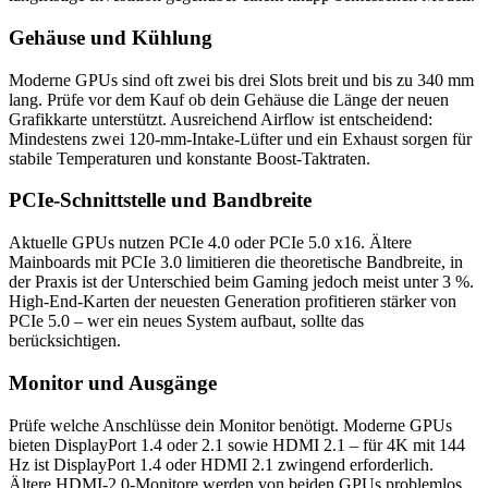
Gehäuse und Kühlung
Moderne GPUs sind oft zwei bis drei Slots breit und bis zu 340 mm
lang. Prüfe vor dem Kauf ob dein Gehäuse die Länge der neuen
Grafikkarte unterstützt. Ausreichend Airflow ist entscheidend:
Mindestens zwei 120-mm-Intake-Lüfter und ein Exhaust sorgen für
stabile Temperaturen und konstante Boost-Taktraten.
PCIe-Schnittstelle und Bandbreite
Aktuelle GPUs nutzen PCIe 4.0 oder PCIe 5.0 x16. Ältere
Mainboards mit PCIe 3.0 limitieren die theoretische Bandbreite, in
der Praxis ist der Unterschied beim Gaming jedoch meist unter 3 %.
High-End-Karten der neuesten Generation profitieren stärker von
PCIe 5.0 – wer ein neues System aufbaut, sollte das
berücksichtigen.
Monitor und Ausgänge
Prüfe welche Anschlüsse dein Monitor benötigt. Moderne GPUs
bieten DisplayPort 1.4 oder 2.1 sowie HDMI 2.1 – für 4K mit 144
Hz ist DisplayPort 1.4 oder HDMI 2.1 zwingend erforderlich.
Ältere HDMI-2.0-Monitore werden von beiden GPUs problemlos