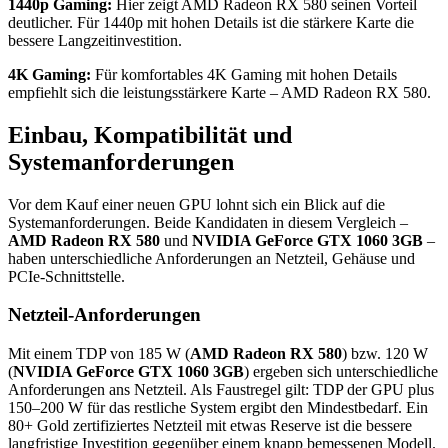
1440p Gaming:
Hier zeigt AMD Radeon RX 580 seinen Vorteil
deutlicher. Für 1440p mit hohen Details ist die stärkere Karte die
bessere Langzeitinvestition.
4K Gaming:
Für komfortables 4K Gaming mit hohen Details
empfiehlt sich die leistungsstärkere Karte – AMD Radeon RX 580.
Einbau, Kompatibilität und
Systemanforderungen
Vor dem Kauf einer neuen GPU lohnt sich ein Blick auf die
Systemanforderungen. Beide Kandidaten in diesem Vergleich –
AMD Radeon RX 580
und
NVIDIA GeForce GTX 1060 3GB
–
haben unterschiedliche Anforderungen an Netzteil, Gehäuse und
PCIe-Schnittstelle.
Netzteil-Anforderungen
Mit einem TDP von 185 W (
AMD Radeon RX 580
) bzw. 120 W
(
NVIDIA GeForce GTX 1060 3GB
) ergeben sich unterschiedliche
Anforderungen ans Netzteil. Als Faustregel gilt: TDP der GPU plus
150–200 W für das restliche System ergibt den Mindestbedarf. Ein
80+ Gold zertifiziertes Netzteil mit etwas Reserve ist die bessere
langfristige Investition gegenüber einem knapp bemessenen Modell.