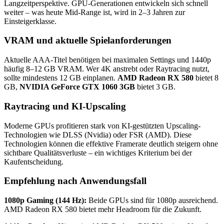
Langzeitperspektive. GPU-Generationen entwickeln sich schnell
weiter – was heute Mid-Range ist, wird in 2–3 Jahren zur
Einsteigerklasse.
VRAM und aktuelle Spielanforderungen
Aktuelle AAA-Titel benötigen bei maximalen Settings und 1440p
häufig 8–12 GB VRAM. Wer 4K anstrebt oder Raytracing nutzt,
sollte mindestens 12 GB einplanen.
AMD Radeon RX 580
bietet 8
GB,
NVIDIA GeForce GTX 1060 3GB
bietet 3 GB.
Raytracing und KI-Upscaling
Moderne GPUs profitieren stark von KI-gestützten Upscaling-
Technologien wie DLSS (Nvidia) oder FSR (AMD). Diese
Technologien können die effektive Framerate deutlich steigern ohne
sichtbare Qualitätsverluste – ein wichtiges Kriterium bei der
Kaufentscheidung.
Empfehlung nach Anwendungsfall
1080p Gaming (144 Hz):
Beide GPUs sind für 1080p ausreichend.
AMD Radeon RX 580 bietet mehr Headroom für die Zukunft.