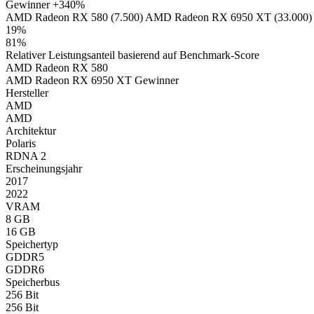
Gewinner
+340%
AMD Radeon RX 580 (7.500)
AMD Radeon RX 6950 XT (33.000)
19%
81%
Relativer Leistungsanteil basierend auf Benchmark-Score
AMD Radeon RX 580
AMD Radeon RX 6950 XT
Gewinner
Hersteller
AMD
AMD
Architektur
Polaris
RDNA 2
Erscheinungsjahr
2017
2022
VRAM
8 GB
16 GB
Speichertyp
GDDR5
GDDR6
Speicherbus
256 Bit
256 Bit