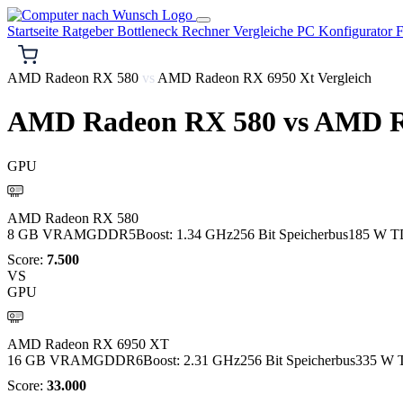
Startseite
Ratgeber
Bottleneck Rechner
Vergleiche
PC Konfigurator
F
AMD Radeon RX 580
vs
AMD Radeon RX 6950 Xt Vergleich
AMD Radeon RX 580
vs
AMD R
GPU
AMD
AMD Radeon RX 580
8 GB VRAM
GDDR5
Boost: 1.34 GHz
256 Bit Speicherbus
185 W T
Score:
7.500
VS
GPU
AMD
AMD Radeon RX 6950 XT
16 GB VRAM
GDDR6
Boost: 2.31 GHz
256 Bit Speicherbus
335 W 
Score:
33.000