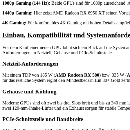
1080p Gaming (144 Hz):
Beide GPUs sind für 1080p ausreichend.
1440p Gaming:
Hier zeigt AMD Radeon RX 6950 XT seinen Vorteil deu
4K Gaming:
Für komfortables 4K Gaming mit hohen Details empfieh
Einbau, Kompatibilität und Systemanford
Vor dem Kauf einer neuen GPU lohnt sich ein Blick auf die Systema
Anforderungen an Netzteil, Gehäuse und PCIe-Schnittstelle.
Netzteil-Anforderungen
Mit einem TDP von 185 W (
AMD Radeon RX 580
) bzw. 335 W (
A
für das restliche System ergibt den Mindestbedarf. Ein 80+ Gold zerti
Gehäuse und Kühlung
Moderne GPUs sind oft zwei bis drei Slots breit und bis zu 340 mm l
zwei 120-mm-Intake-Lüfter und ein Exhaust sorgen für stabile Tempe
PCIe-Schnittstelle und Bandbreite