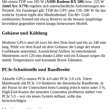
Mit einem TDP von 185 W (
AMD Radeon RX 580
) bzw. 225 W
(
Intel Arc A770
) ergeben sich unterschiedliche Anforderungen ans
Netzteil. Als Faustregel gilt: TDP der GPU plus 150–200 W für das
restliche System ergibt den Mindestbedarf. Ein 80+ Gold
zertifiziertes Netzteil mit etwas Reserve ist die bessere langfristige
Investition gegenüber einem knapp bemessenen Modell.
Gehäuse und Kühlung
Moderne GPUs sind oft zwei bis drei Slots breit und bis zu 340 mm
lang. Prüfe vor dem Kauf ob dein Gehäuse die Länge der neuen
Grafikkarte unterstützt. Ausreichend Airflow ist entscheidend:
Mindestens zwei 120-mm-Intake-Lüfter und ein Exhaust sorgen für
stabile Temperaturen und konstante Boost-Taktraten.
PCIe-Schnittstelle und Bandbreite
Aktuelle GPUs nutzen PCIe 4.0 oder PCIe 5.0 x16. Ältere
Mainboards mit PCIe 3.0 limitieren die theoretische Bandbreite, in
der Praxis ist der Unterschied beim Gaming jedoch meist unter 3 %.
High-End-Karten der neuesten Generation profitieren stärker von
PCIe 5.0 – wer ein neues System aufbaut, sollte das
berücksichtigen.