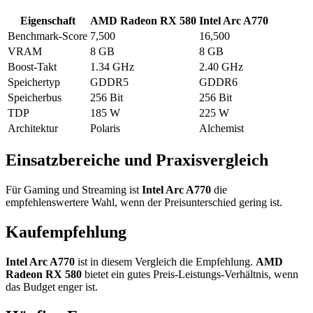
Eigenschaft
AMD Radeon RX 580
Intel Arc A770
Benchmark-Score
7,500
16,500
VRAM
8 GB
8 GB
Boost-Takt
1.34 GHz
2.40 GHz
Speichertyp
GDDR5
GDDR6
Speicherbus
256 Bit
256 Bit
TDP
185 W
225 W
Architektur
Polaris
Alchemist
Einsatzbereiche und Praxisvergleich
Für Gaming und Streaming ist
Intel Arc A770
die
empfehlenswertere Wahl, wenn der Preisunterschied gering ist.
Kaufempfehlung
Intel Arc A770
ist in diesem Vergleich die Empfehlung.
AMD
Radeon RX 580
bietet ein gutes Preis-Leistungs-Verhältnis, wenn
das Budget enger ist.