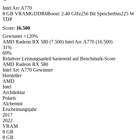
Intel Arc A770
8 GB VRAM
GDDR6
Boost: 2.40 GHz
256 Bit Speicherbus
225 W
TDP
Score:
16.500
Gewinner
+120%
AMD Radeon RX 580 (7.500)
Intel Arc A770 (16.500)
31%
69%
Relativer Leistungsanteil basierend auf Benchmark-Score
AMD Radeon RX 580
Intel Arc A770
Gewinner
Hersteller
AMD
Intel
Architektur
Polaris
Alchemist
Erscheinungsjahr
2017
2022
VRAM
8 GB
8 GB