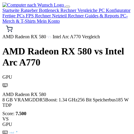
Startseite
Ratgeber
Bottleneck Rechner
Vergleiche
PC Konfigurator
Fertige PCs
FPS Rechner
Netzteil Rechner
Guides & Reports
PC-
Merch & T-Shirts
Mein Konto
AMD Radeon RX 580
vs
Intel Arc A770 Vergleich
AMD Radeon RX 580
vs
Intel
Arc A770
GPU
AMD
AMD Radeon RX 580
8 GB VRAM
GDDR5
Boost: 1.34 GHz
256 Bit Speicherbus
185 W
TDP
Score:
7.500
VS
GPU
intel