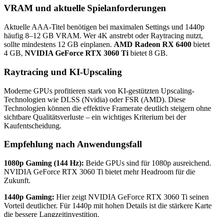
VRAM und aktuelle Spielanforderungen
Aktuelle AAA-Titel benötigen bei maximalen Settings und 1440p
häufig 8–12 GB VRAM. Wer 4K anstrebt oder Raytracing nutzt,
sollte mindestens 12 GB einplanen.
AMD Radeon RX 6400
bietet
4 GB,
NVIDIA GeForce RTX 3060 Ti
bietet 8 GB.
Raytracing und KI-Upscaling
Moderne GPUs profitieren stark von KI-gestützten Upscaling-
Technologien wie DLSS (Nvidia) oder FSR (AMD). Diese
Technologien können die effektive Framerate deutlich steigern ohne
sichtbare Qualitätsverluste – ein wichtiges Kriterium bei der
Kaufentscheidung.
Empfehlung nach Anwendungsfall
1080p Gaming (144 Hz):
Beide GPUs sind für 1080p ausreichend.
NVIDIA GeForce RTX 3060 Ti bietet mehr Headroom für die
Zukunft.
1440p Gaming:
Hier zeigt NVIDIA GeForce RTX 3060 Ti seinen
Vorteil deutlicher. Für 1440p mit hohen Details ist die stärkere Karte
die bessere Langzeitinvestition.