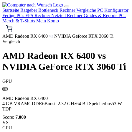
Startseite
Ratgeber
Bottleneck Rechner
Vergleiche
PC Konfigurator
Fertige PCs
FPS Rechner
Netzteil Rechner
Guides & Reports
PC-
Merch & T-Shirts
Mein Konto
AMD Radeon RX 6400
vs
NVIDIA Geforce RTX 3060 Ti
Vergleich
AMD Radeon RX 6400
vs
NVIDIA GeForce RTX 3060 Ti
GPU
AMD
AMD Radeon RX 6400
4 GB VRAM
GDDR6
Boost: 2.32 GHz
64 Bit Speicherbus
53 W
TDP
Score:
7.000
VS
GPU