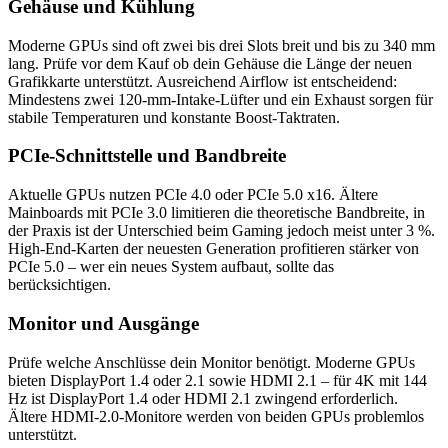
Gehäuse und Kühlung
Moderne GPUs sind oft zwei bis drei Slots breit und bis zu 340 mm
lang. Prüfe vor dem Kauf ob dein Gehäuse die Länge der neuen
Grafikkarte unterstützt. Ausreichend Airflow ist entscheidend:
Mindestens zwei 120-mm-Intake-Lüfter und ein Exhaust sorgen für
stabile Temperaturen und konstante Boost-Taktraten.
PCIe-Schnittstelle und Bandbreite
Aktuelle GPUs nutzen PCIe 4.0 oder PCIe 5.0 x16. Ältere
Mainboards mit PCIe 3.0 limitieren die theoretische Bandbreite, in
der Praxis ist der Unterschied beim Gaming jedoch meist unter 3 %.
High-End-Karten der neuesten Generation profitieren stärker von
PCIe 5.0 – wer ein neues System aufbaut, sollte das
berücksichtigen.
Monitor und Ausgänge
Prüfe welche Anschlüsse dein Monitor benötigt. Moderne GPUs
bieten DisplayPort 1.4 oder 2.1 sowie HDMI 2.1 – für 4K mit 144
Hz ist DisplayPort 1.4 oder HDMI 2.1 zwingend erforderlich.
Ältere HDMI-2.0-Monitore werden von beiden GPUs problemlos
unterstützt.