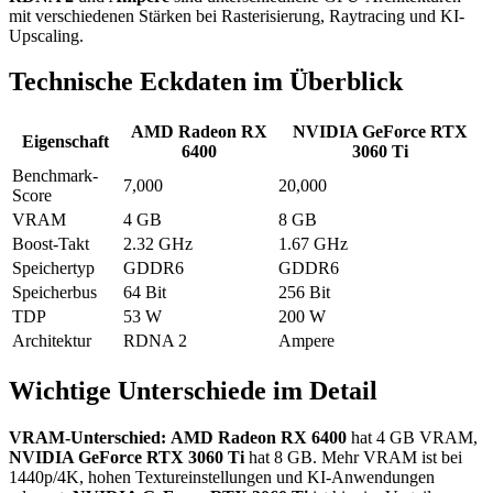
mit verschiedenen Stärken bei Rasterisierung, Raytracing und KI-
Upscaling.
Technische Eckdaten im Überblick
AMD Radeon RX
NVIDIA GeForce RTX
Eigenschaft
6400
3060 Ti
Benchmark-
7,000
20,000
Score
VRAM
4 GB
8 GB
Boost-Takt
2.32 GHz
1.67 GHz
Speichertyp
GDDR6
GDDR6
Speicherbus
64 Bit
256 Bit
TDP
53 W
200 W
Architektur
RDNA 2
Ampere
Wichtige Unterschiede im Detail
VRAM-Unterschied:
AMD Radeon RX 6400
hat 4 GB VRAM,
NVIDIA GeForce RTX 3060 Ti
hat 8 GB. Mehr VRAM ist bei
1440p/4K, hohen Textureinstellungen und KI-Anwendungen