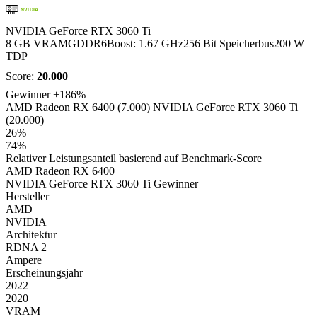
NVIDIA
NVIDIA GeForce RTX 3060 Ti
8 GB VRAM
GDDR6
Boost: 1.67 GHz
256 Bit Speicherbus
200 W
TDP
Score:
20.000
Gewinner
+186%
AMD Radeon RX 6400 (7.000)
NVIDIA GeForce RTX 3060 Ti
(20.000)
26%
74%
Relativer Leistungsanteil basierend auf Benchmark-Score
AMD Radeon RX 6400
NVIDIA GeForce RTX 3060 Ti
Gewinner
Hersteller
AMD
NVIDIA
Architektur
RDNA 2
Ampere
Erscheinungsjahr
2022
2020
VRAM