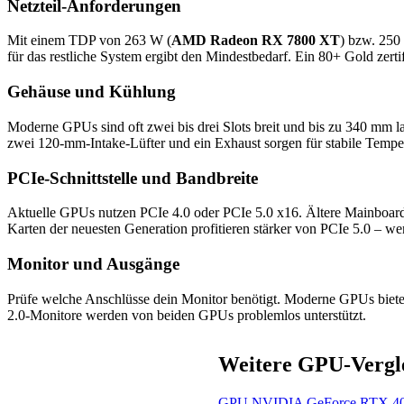
Netzteil-Anforderungen
Mit einem TDP von 263 W (
AMD Radeon RX 7800 XT
) bzw. 250
für das restliche System ergibt den Mindestbedarf. Ein 80+ Gold zerti
Gehäuse und Kühlung
Moderne GPUs sind oft zwei bis drei Slots breit und bis zu 340 mm l
zwei 120-mm-Intake-Lüfter und ein Exhaust sorgen für stabile Tempe
PCIe-Schnittstelle und Bandbreite
Aktuelle GPUs nutzen PCIe 4.0 oder PCIe 5.0 x16. Ältere Mainboards 
Karten der neuesten Generation profitieren stärker von PCIe 5.0 – wer
Monitor und Ausgänge
Prüfe welche Anschlüsse dein Monitor benötigt. Moderne GPUs biete
2.0-Monitore werden von beiden GPUs problemlos unterstützt.
Weitere GPU-Vergl
GPU
NVIDIA GeForce RTX 4