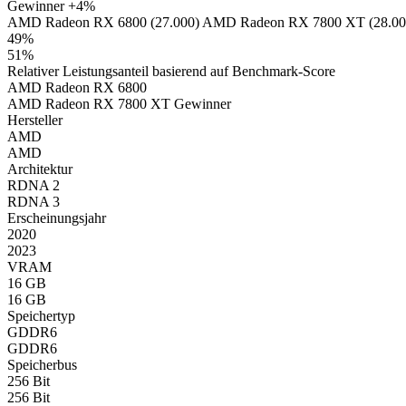
Gewinner
+4%
AMD Radeon RX 6800 (27.000)
AMD Radeon RX 7800 XT (28.00
49%
51%
Relativer Leistungsanteil basierend auf Benchmark-Score
AMD Radeon RX 6800
AMD Radeon RX 7800 XT
Gewinner
Hersteller
AMD
AMD
Architektur
RDNA 2
RDNA 3
Erscheinungsjahr
2020
2023
VRAM
16 GB
16 GB
Speichertyp
GDDR6
GDDR6
Speicherbus
256 Bit
256 Bit