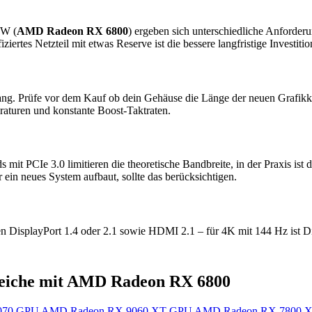
 W (
AMD Radeon RX 6800
) ergeben sich unterschiedliche Anforder
fiziertes Netzteil mit etwas Reserve ist die bessere langfristige Inves
ang. Prüfe vor dem Kauf ob dein Gehäuse die Länge der neuen Grafikkar
raturen und konstante Boost-Taktraten.
mit PCIe 3.0 limitieren die theoretische Bandbreite, in der Praxis is
 ein neues System aufbaut, sollte das berücksichtigen.
n DisplayPort 1.4 oder 2.1 sowie HDMI 2.1 – für 4K mit 144 Hz ist 
eiche mit AMD Radeon RX 6800
070
GPU
AMD Radeon RX 9060 XT
GPU
AMD Radeon RX 7800 