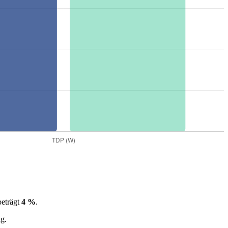
beträgt
4 %
.
g.