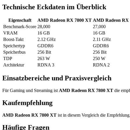
Technische Eckdaten im Überblick
Eigenschaft
AMD Radeon RX 7800 XT
AMD Radeon RX 
Benchmark-Score
28,000
27,000
VRAM
16 GB
16 GB
Boost-Takt
2.12 GHz
2.11 GHz
Speichertyp
GDDR6
GDDR6
Speicherbus
256 Bit
256 Bit
TDP
263 W
250 W
Architektur
RDNA 3
RDNA 2
Einsatzbereiche und Praxisvergleich
Für Gaming und Streaming ist
AMD Radeon RX 7800 XT
die empf
Kaufempfehlung
AMD Radeon RX 7800 XT
ist in diesem Vergleich die Empfehlung
Häufige Fragen