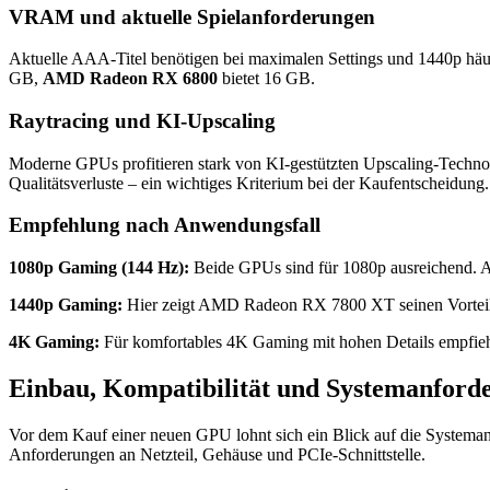
VRAM und aktuelle Spielanforderungen
Aktuelle AAA-Titel benötigen bei maximalen Settings und 1440p hä
GB,
AMD Radeon RX 6800
bietet 16 GB.
Raytracing und KI-Upscaling
Moderne GPUs profitieren stark von KI-gestützten Upscaling-Techno
Qualitätsverluste – ein wichtiges Kriterium bei der Kaufentscheidung.
Empfehlung nach Anwendungsfall
1080p Gaming (144 Hz):
Beide GPUs sind für 1080p ausreichend.
1440p Gaming:
Hier zeigt AMD Radeon RX 7800 XT seinen Vorteil deu
4K Gaming:
Für komfortables 4K Gaming mit hohen Details empfieh
Einbau, Kompatibilität und Systemanford
Vor dem Kauf einer neuen GPU lohnt sich ein Blick auf die Systema
Anforderungen an Netzteil, Gehäuse und PCIe-Schnittstelle.