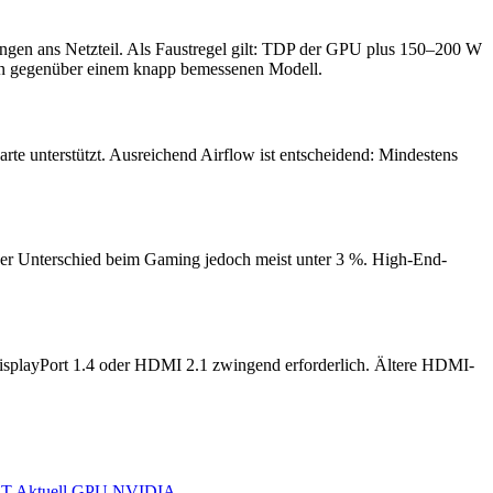
ungen ans Netzteil. Als Faustregel gilt: TDP der GPU plus 150–200 W
tition gegenüber einem knapp bemessenen Modell.
te unterstützt. Ausreichend Airflow ist entscheidend: Mindestens
t der Unterschied beim Gaming jedoch meist unter 3 %. High-End-
DisplayPort 1.4 oder HDMI 2.1 zwingend erforderlich. Ältere HDMI-
XT
Aktuell
GPU
NVIDIA