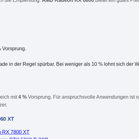
ich die Empfehlung.
AMD Radeon RX 6800
bietet ein gutes Pr
% Vorsprung.
ade in der Regel spürbar. Bei weniger als 10 % lohnt sich der
eich mit
4 %
Vorsprung. Für anspruchsvolle Anwendungen ist s
zer.
060 XT
 RX 7800 XT