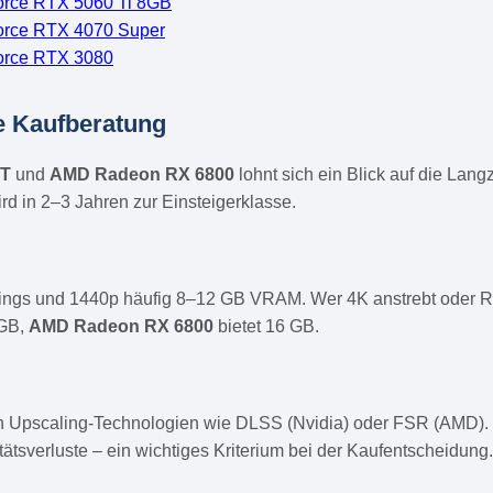
rce RTX 5060 Ti 8GB
rce RTX 4070 Super
orce RTX 3080
e Kaufberatung
XT
und
AMD Radeon RX 6800
lohnt sich ein Blick auf die Lan
ird in 2–3 Jahren zur Einsteigerklasse.
tings und 1440p häufig 8–12 GB VRAM. Wer 4K anstrebt oder Ra
 GB,
AMD Radeon RX 6800
bietet 16 GB.
en Upscaling-Technologien wie DLSS (Nvidia) oder FSR (AMD). 
tätsverluste – ein wichtiges Kriterium bei der Kaufentscheidung.