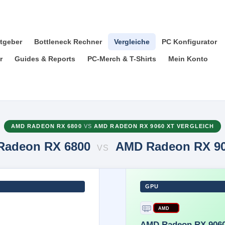
tgeber
Bottleneck Rechner
Vergleiche
PC Konfigurator
r
Guides & Reports
PC-Merch & T-Shirts
Mein Konto
AMD RADEON RX 6800
VS
AMD RADEON RX 9060 XT VERGLEICH
Radeon RX 6800
AMD Radeon RX 90
VS
GPU
AMD
AMD Radeon RX 906