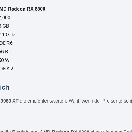
MD Radeon RX 6800
7,000
6 GB
.11 GHz
DDR6
56 Bit
50 W
DNA 2
ich
9060 XT
die empfehlenswertere Wahl, wenn der Preisunterschie