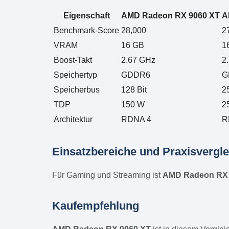
Eigenschaft
AMD Radeon RX 9060 XT
A
Benchmark-Score
28,000
2
VRAM
16 GB
1
Boost-Takt
2.67 GHz
2
Speichertyp
GDDR6
G
Speicherbus
128 Bit
2
TDP
150 W
2
Architektur
RDNA 4
R
Einsatzbereiche und Praxisvergle
Für Gaming und Streaming ist
AMD Radeon RX 
Kaufempfehlung