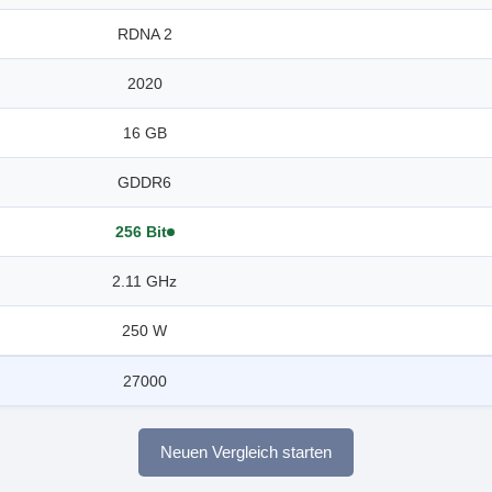
RDNA 2
2020
16 GB
GDDR6
256 Bit
2.11 GHz
250 W
27000
Neuen Vergleich starten