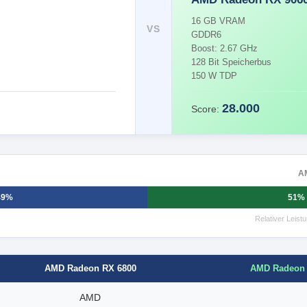
16 GB VRAM
VS
GDDR6
Boost: 2.67 GHz
128 Bit Speicherbus
150 W TDP
28.000
Score:
A
49%
51%
Relativer Leis
AMD Radeon
AMD Radeon RX 6800
AMD