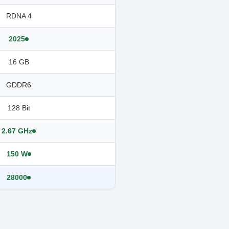
RDNA 4
2025
16 GB
GDDR6
128 Bit
2.67 GHz
150 W
28000