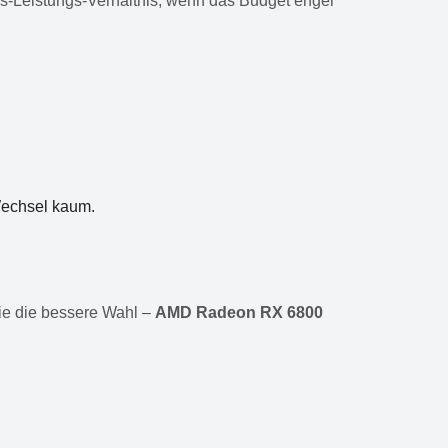
eis-Leistungs-Verhältnis, wenn das Budget enger
 Wechsel kaum.
ie die bessere Wahl –
AMD Radeon RX 6800