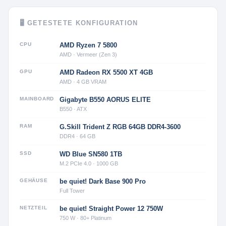
🖥 GETESTETE KONFIGURATION
CPU
AMD Ryzen 7 5800
AMD · Vermeer (Zen 3)
GPU
AMD Radeon RX 5500 XT 4GB
AMD · 4 GB VRAM
MAINBOARD
Gigabyte B550 AORUS ELITE
B550 · ATX
RAM
G.Skill Trident Z RGB 64GB DDR4-3600
DDR4 · 64 GB
SSD
WD Blue SN580 1TB
M.2 PCIe 4.0 · 1000 GB
GEHÄUSE
be quiet! Dark Base 900 Pro
Full Tower
NETZTEIL
be quiet! Straight Power 12 750W
750 W · 80+ Platinum