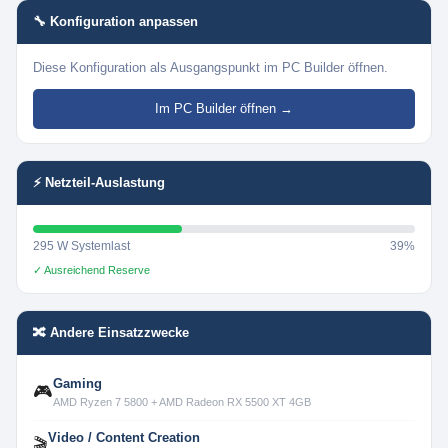
🔧 Konfiguration anpassen
Diese Konfiguration als Ausgangspunkt im PC Builder öffnen.
Im PC Builder öffnen →
⚡ Netzteil-Auslastung
295 W Systemlast
39%
✓ Ausreichend Reserve
🔀 Andere Einsatzzwecke
Gaming
🎮
AMD Ryzen 7 5800 + AMD Radeon RX 5500 XT 4GB
Video / Content Creation
🎬