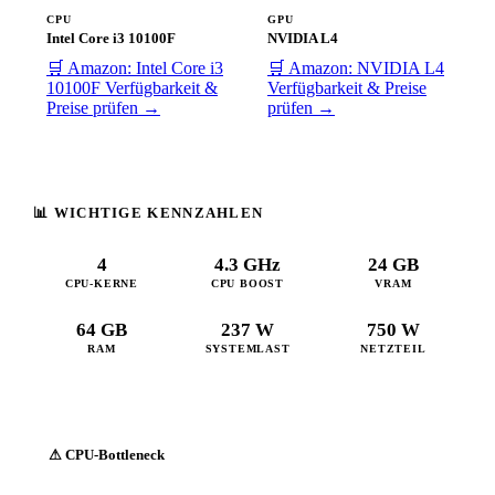
CPU
GPU
Intel Core i3 10100F
NVIDIA L4
🛒 Amazon: Intel Core i3
🛒 Amazon: NVIDIA L4
10100F
Verfügbarkeit &
Verfügbarkeit & Preise
Preise prüfen →
prüfen →
📊 WICHTIGE KENNZAHLEN
4
4.3 GHz
24 GB
CPU-KERNE
CPU BOOST
VRAM
64 GB
237 W
750 W
RAM
SYSTEMLAST
NETZTEIL
⚠ CPU-Bottleneck