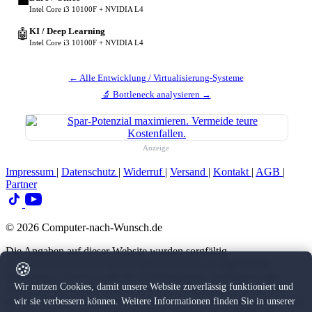
💼
Intel Core i3 10100F + NVIDIA L4
KI / Deep Learning
🤖
Intel Core i3 10100F + NVIDIA L4
← Alle Entwicklung / Virtualisierung-Systeme
🔬 Bottleneck analysieren →
Anzeige
Impressum
|
Datenschutz
|
Widerruf
|
Versand
|
Kontakt
|
AGB
|
Partner
© 2026 Computer-nach-Wunsch.de
Die Angaben auf dieser Website wurden sorgfältig
zusammengestellt und dienen ausschließlich zur allgemeinen
🍪
Information. Eine Gewähr für Vollständigkeit, Richtigkeit oder
Wir nutzen Cookies, damit unsere Website zuverlässig funktioniert und
Aktualität der Inhalte können wir nicht übernehmen. Diese Seite
enthält Affiliate-Links zu Amazon und weiteren Partnerseiten. Wenn
wir sie verbessern können. Weitere Informationen finden Sie in unserer