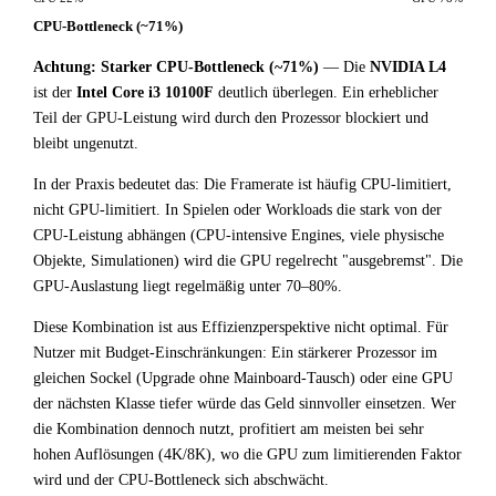
CPU-Bottleneck (~71%)
Achtung: Starker CPU-Bottleneck (~71%)
— Die
NVIDIA L4
ist der
Intel Core i3 10100F
deutlich überlegen. Ein erheblicher
Teil der GPU-Leistung wird durch den Prozessor blockiert und
bleibt ungenutzt.
In der Praxis bedeutet das: Die Framerate ist häufig CPU-limitiert,
nicht GPU-limitiert. In Spielen oder Workloads die stark von der
CPU-Leistung abhängen (CPU-intensive Engines, viele physische
Objekte, Simulationen) wird die GPU regelrecht "ausgebremst". Die
GPU-Auslastung liegt regelmäßig unter 70–80%.
Diese Kombination ist aus Effizienzperspektive nicht optimal. Für
Nutzer mit Budget-Einschränkungen: Ein stärkerer Prozessor im
gleichen Sockel (Upgrade ohne Mainboard-Tausch) oder eine GPU
der nächsten Klasse tiefer würde das Geld sinnvoller einsetzen. Wer
die Kombination dennoch nutzt, profitiert am meisten bei sehr
hohen Auflösungen (4K/8K), wo die GPU zum limitierenden Faktor
wird und der CPU-Bottleneck sich abschwächt.