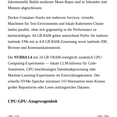
Inkrementelle Builds moderner Mono-Repos sind in Sekunden statt
Minuten abgeschlossen.
Docker-Container-Stacks mit mehreren Services, virtuelle
Maschinen für Test-Environments und lokale Kubernetes-Cluster
laufen parallel, ohne sich gegenseitig in der Performance zu
beeinträchtigen. 64 GB RAM geben ausreichend Puffer für mehrere
laufende VMs mit je 4-8 GB RAM-Zuweisung sowie laufende IDE,
Browser und Kommunikationstools.
Die
NVIDIA L4
mit 24 GB VRAM ermöglicht zusätzlich GPU-
Computing-Experimente — lokale LLM-Inferenz für Code-
Assistenten, GPU-beschleunigtes Datenbankprocessing oder
Machine-Learning-Experimente im Entwicklungskontext. Der
schnelle NVMe-Speicher minimiert I/O-Wartezeiten beim Klonen
großer Repositories oder Lesen umfangreicher Datasets.
CPU-GPU-Ausgewogenheit
CPU 22%
GPU 78%