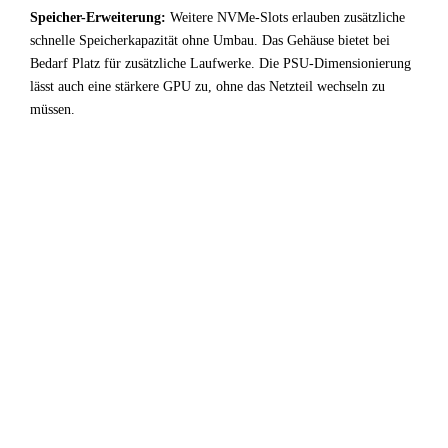
Speicher-Erweiterung:
Weitere NVMe-Slots erlauben zusätzliche
schnelle Speicherkapazität ohne Umbau. Das Gehäuse bietet bei
Bedarf Platz für zusätzliche Laufwerke. Die PSU-Dimensionierung
lässt auch eine stärkere GPU zu, ohne das Netzteil wechseln zu
müssen.
!
Fazit & Empfehlung
Bei
Intel Core i3 10100F
+
NVIDIA L4
ist der CPU-
Bottleneck stark ausgeprägt. Ein erheblicher Teil der GPU-
Leistung bleibt ungenutzt — für Entwicklung /
Virtualisierung-Anwendungen kein optimales Setup.
Fazit: Wer diese Kombination bereits besitzt, profitiert am
meisten bei hohen Auflösungen wo die GPU zum
Flaschenhals wird. Für Neukäufer: Entweder einen
stärkeren Prozessor wählen, oder eine GPU der nächsten