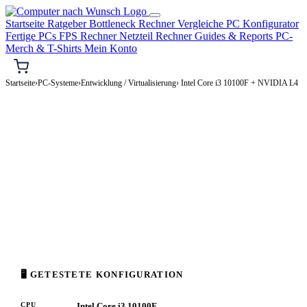
Startseite
Ratgeber
Bottleneck Rechner
Vergleiche
PC Konfigurator
Fertige PCs
FPS Rechner
Netzteil Rechner
Guides & Reports
PC-
Merch & T-Shirts
Mein Konto
Startseite
›
PC-Systeme
›
Entwicklung / Virtualisierung
› Intel Core i3 10100F + NVIDIA L4
⌨️ ENTWICKLUNG / VIRTUALISIERUNG-PC
Intel Core i3 10100F + NVIDIA L4
Entwicklung / Virtualisierung-PC Konfiguration
Enthusiast · 2.000–4.000€
⚡ ca. 237 W
🖥 GETESTETE KONFIGURATION
CPU
Intel Core i3 10100F