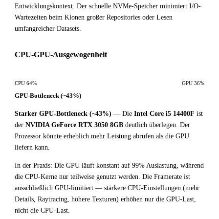
Entwicklungskontext. Der schnelle NVMe-Speicher minimiert I/O-
Wartezeiten beim Klonen großer Repositories oder Lesen
umfangreicher Datasets.
CPU-GPU-Ausgewogenheit
CPU 64%
GPU 36%
GPU-Bottleneck (~43%)
Starker GPU-Bottleneck (~43%)
— Die
Intel Core i5 14400F
ist
der
NVIDIA GeForce RTX 3050 8GB
deutlich überlegen. Der
Prozessor könnte erheblich mehr Leistung abrufen als die GPU
liefern kann.
In der Praxis: Die GPU läuft konstant auf 99% Auslastung, während
die CPU-Kerne nur teilweise genutzt werden. Die Framerate ist
ausschließlich GPU-limitiert — stärkere CPU-Einstellungen (mehr
Details, Raytracing, höhere Texturen) erhöhen nur die GPU-Last,
nicht die CPU-Last.