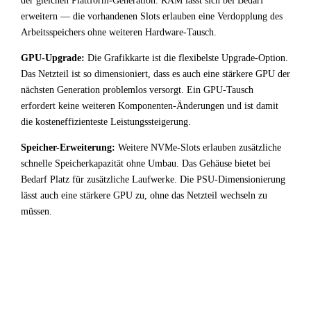
der gleichen Plattform-Generation. RAM lässt sich bei Bedarf
erweitern — die vorhandenen Slots erlauben eine Verdopplung des
Arbeitsspeichers ohne weiteren Hardware-Tausch.
GPU-Upgrade:
Die Grafikkarte ist die flexibelste Upgrade-Option.
Das Netzteil ist so dimensioniert, dass es auch eine stärkere GPU der
nächsten Generation problemlos versorgt. Ein GPU-Tausch
erfordert keine weiteren Komponenten-Änderungen und ist damit
die kosteneffizienteste Leistungssteigerung.
Speicher-Erweiterung:
Weitere NVMe-Slots erlauben zusätzliche
schnelle Speicherkapazität ohne Umbau. Das Gehäuse bietet bei
Bedarf Platz für zusätzliche Laufwerke. Die PSU-Dimensionierung
lässt auch eine stärkere GPU zu, ohne das Netzteil wechseln zu
müssen.
!
Fazit & Empfehlung
Bei
Intel Core i5 14400F
+
NVIDIA GeForce RTX 3050