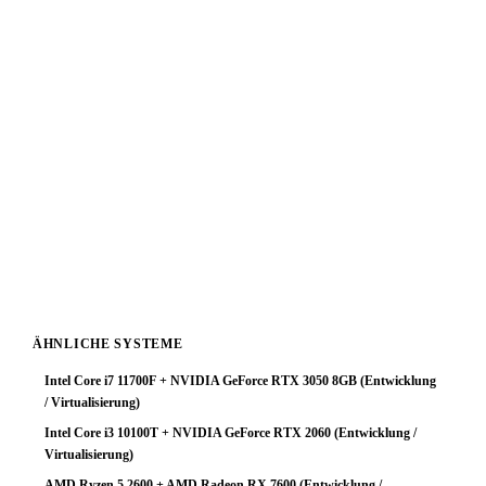
8GB
liegt ein starker GPU-Bottleneck vor. Der
leistungsstarke Prozessor wird durch die Grafikkarte
deutlich limitiert — für Entwicklung / Virtualisierung-
Workloads keine optimale Ressourcenverteilung.
Fazit: Das System arbeitet zuverlässig, schöpft aber das
Prozessorpotenzial nicht aus. Ein GPU-Upgrade ist die
sinnvollste Investition um die Gesamtleistung deutlich zu
steigern. Mit einer stärkeren Grafikkarte würde diese
Plattform ihr volles Potenzial entfalten.
ÄHNLICHE SYSTEME
Intel Core i7 11700F + NVIDIA GeForce RTX 3050 8GB (Entwicklung
/ Virtualisierung)
Intel Core i3 10100T + NVIDIA GeForce RTX 2060 (Entwicklung /
Virtualisierung)
AMD Ryzen 5 2600 + AMD Radeon RX 7600 (Entwicklung /