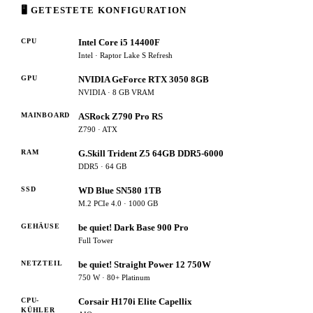
🖥 GETESTETE KONFIGURATION
CPU
Intel Core i5 14400F
Intel · Raptor Lake S Refresh
GPU
NVIDIA GeForce RTX 3050 8GB
NVIDIA · 8 GB VRAM
MAINBOARD
ASRock Z790 Pro RS
Z790 · ATX
RAM
G.Skill Trident Z5 64GB DDR5-6000
DDR5 · 64 GB
SSD
WD Blue SN580 1TB
M.2 PCIe 4.0 · 1000 GB
GEHÄUSE
be quiet! Dark Base 900 Pro
Full Tower
NETZTEIL
be quiet! Straight Power 12 750W
750 W · 80+ Platinum
CPU-
Corsair H170i Elite Capellix
KÜHLER