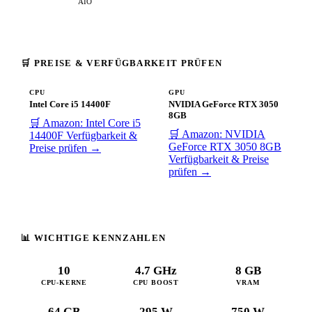
AIO
🛒 PREISE & VERFÜGBARKEIT PRÜFEN
CPU
GPU
Intel Core i5 14400F
NVIDIA GeForce RTX 3050
8GB
🛒 Amazon: Intel Core i5
🛒 Amazon: NVIDIA
14400F
Verfügbarkeit &
GeForce RTX 3050 8GB
Preise prüfen →
Verfügbarkeit & Preise
prüfen →
📊 WICHTIGE KENNZAHLEN
10
4.7 GHz
8 GB
CPU-KERNE
CPU BOOST
VRAM
64 GB
295 W
750 W