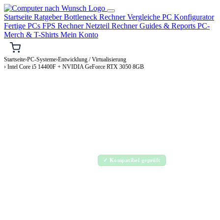
Startseite
Ratgeber
Bottleneck Rechner
Vergleiche
PC Konfigurator
Fertige PCs
FPS Rechner
Netzteil Rechner
Guides & Reports
PC-
Merch & T-Shirts
Mein Konto
Startseite
›
PC-Systeme
›
Entwicklung / Virtualisierung
› Intel Core i5 14400F + NVIDIA GeForce RTX 3050 8GB
⌨️ ENTWICKLUNG / VIRTUALISIERUNG-PC
Intel Core i5 14400F + NVIDIA GeForce
RTX 3050 8GB
Entwicklung / Virtualisierung-PC Konfiguration
Enthusiast · 2.000–4.000€
✓ Kompatibel geprüft
⚡ ca. 295 W