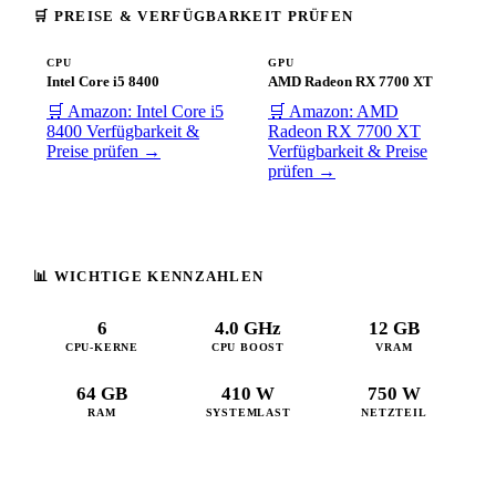
🛒 PREISE & VERFÜGBARKEIT PRÜFEN
CPU
GPU
Intel Core i5 8400
AMD Radeon RX 7700 XT
🛒 Amazon: Intel Core i5
🛒 Amazon: AMD
8400
Verfügbarkeit &
Radeon RX 7700 XT
Preise prüfen →
Verfügbarkeit & Preise
prüfen →
📊 WICHTIGE KENNZAHLEN
6
4.0 GHz
12 GB
CPU-KERNE
CPU BOOST
VRAM
64 GB
410 W
750 W
RAM
SYSTEMLAST
NETZTEIL