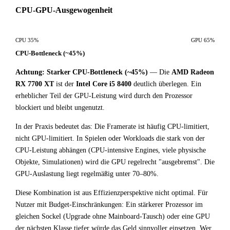
CPU-GPU-Ausgewogenheit
CPU 35%
GPU 65%
CPU-Bottleneck (~45%)
Achtung: Starker CPU-Bottleneck (~45%)
— Die
AMD Radeon
RX 7700 XT
ist der
Intel Core i5 8400
deutlich überlegen. Ein
erheblicher Teil der GPU-Leistung wird durch den Prozessor
blockiert und bleibt ungenutzt.
In der Praxis bedeutet das: Die Framerate ist häufig CPU-limitiert,
nicht GPU-limitiert. In Spielen oder Workloads die stark von der
CPU-Leistung abhängen (CPU-intensive Engines, viele physische
Objekte, Simulationen) wird die GPU regelrecht "ausgebremst". Die
GPU-Auslastung liegt regelmäßig unter 70–80%.
Diese Kombination ist aus Effizienzperspektive nicht optimal. Für
Nutzer mit Budget-Einschränkungen: Ein stärkerer Prozessor im
gleichen Sockel (Upgrade ohne Mainboard-Tausch) oder eine GPU
der nächsten Klasse tiefer würde das Geld sinnvoller einsetzen. Wer