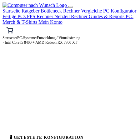
Startseite
Ratgeber
Bottleneck Rechner
Vergleiche
PC Konfigurator
Fertige PCs
FPS Rechner
Netzteil Rechner
Guides & Reports
PC-
Merch & T-Shirts
Mein Konto
Startseite
›
PC-Systeme
›
Entwicklung / Virtualisierung
› Intel Core i5 8400 + AMD Radeon RX 7700 XT
⌨️ ENTWICKLUNG / VIRTUALISIERUNG-PC
Intel Core i5 8400 + AMD Radeon RX
7700 XT
Entwicklung / Virtualisierung-PC Konfiguration
Enthusiast · 2.000–4.000€
⚡ ca. 410 W
🖥 GETESTETE KONFIGURATION