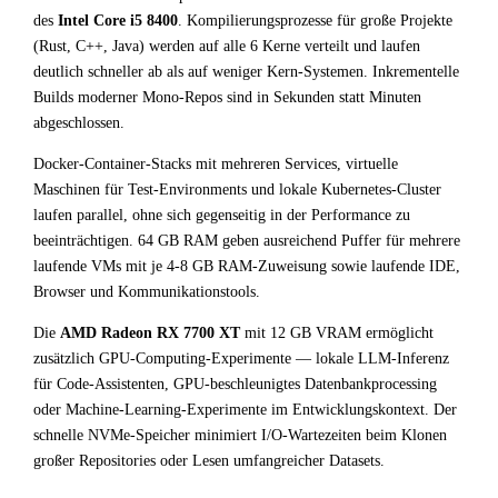
des
Intel Core i5 8400
. Kompilierungsprozesse für große Projekte
(Rust, C++, Java) werden auf alle 6 Kerne verteilt und laufen
deutlich schneller ab als auf weniger Kern-Systemen. Inkrementelle
Builds moderner Mono-Repos sind in Sekunden statt Minuten
abgeschlossen.
Docker-Container-Stacks mit mehreren Services, virtuelle
Maschinen für Test-Environments und lokale Kubernetes-Cluster
laufen parallel, ohne sich gegenseitig in der Performance zu
beeinträchtigen. 64 GB RAM geben ausreichend Puffer für mehrere
laufende VMs mit je 4-8 GB RAM-Zuweisung sowie laufende IDE,
Browser und Kommunikationstools.
Die
AMD Radeon RX 7700 XT
mit 12 GB VRAM ermöglicht
zusätzlich GPU-Computing-Experimente — lokale LLM-Inferenz
für Code-Assistenten, GPU-beschleunigtes Datenbankprocessing
oder Machine-Learning-Experimente im Entwicklungskontext. Der
schnelle NVMe-Speicher minimiert I/O-Wartezeiten beim Klonen
großer Repositories oder Lesen umfangreicher Datasets.