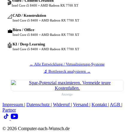
Video / Content Creation
🎬
Intel Core i5 8400 + AMD Radeon RX 7700 XT
CAD / Konstruktion
📐
Intel Core i5 8400 + AMD Radeon RX 7700 XT
Büro / Office
💼
Intel Core i5 8400 + AMD Radeon RX 7700 XT
KI / Deep Learning
🤖
Intel Core i5 8400 + AMD Radeon RX 7700 XT
← Alle Entwicklung / Virtualisierung-Systeme
🔬 Bottleneck analysieren →
Anzeige
Impressum
|
Datenschutz
|
Widerruf
|
Versand
|
Kontakt
|
AGB
|
Partner
© 2026 Computer-nach-Wunsch.de