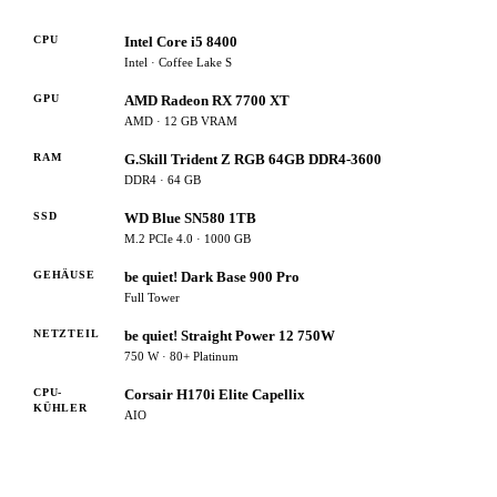
CPU
Intel Core i5 8400
Intel · Coffee Lake S
GPU
AMD Radeon RX 7700 XT
AMD · 12 GB VRAM
RAM
G.Skill Trident Z RGB 64GB DDR4-3600
DDR4 · 64 GB
SSD
WD Blue SN580 1TB
M.2 PCIe 4.0 · 1000 GB
GEHÄUSE
be quiet! Dark Base 900 Pro
Full Tower
NETZTEIL
be quiet! Straight Power 12 750W
750 W · 80+ Platinum
CPU-
Corsair H170i Elite Capellix
KÜHLER
AIO