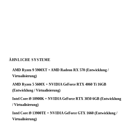
Fazit: Wer diese Kombination bereits besitzt, profitiert am
meisten bei hohen Auflösungen wo die GPU zum
Flaschenhals wird. Für Neukäufer: Entweder einen
stärkeren Prozessor wählen, oder eine GPU der nächsten
Klasse tiefer — das Geld ist dann effizienter eingesetzt.
ÄHNLICHE SYSTEME
AMD Ryzen 9 5900XT + AMD Radeon RX 570 (Entwicklung /
Virtualisierung)
AMD Ryzen 5 5600X + NVIDIA GeForce RTX 4060 Ti 16GB
(Entwicklung / Virtualisierung)
Intel Core i9 10900K + NVIDIA GeForce RTX 3050 6GB (Entwicklung
/ Virtualisierung)
Intel Core i9 13900TE + NVIDIA GeForce GTX 1660 (Entwicklung /
Virtualisierung)