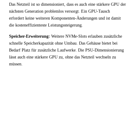
Das Netzteil ist so dimensioniert, dass es auch eine stärkere GPU der
nächsten Generation problemlos versorgt. Ein GPU-Tausch
erfordert keine weiteren Komponenten-Änderungen und ist damit
die kosteneffizienteste Leistungssteigerung.
Speicher-Erweiterung:
Weitere NVMe-Slots erlauben zusätzliche
schnelle Speicherkapazität ohne Umbau. Das Gehäuse bietet bei
Bedarf Platz für zusätzliche Laufwerke. Die PSU-Dimensionierung
lässt auch eine stärkere GPU zu, ohne das Netzteil wechseln zu
müssen.
!
Fazit & Empfehlung
Bei
Intel Core i5 8400
+
AMD Radeon RX 7700 XT
ist
der CPU-Bottleneck stark ausgeprägt. Ein erheblicher Teil
der GPU-Leistung bleibt ungenutzt — für Entwicklung /
Virtualisierung-Anwendungen kein optimales Setup.