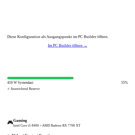
🔧 Konfiguration anpassen
Diese Konfiguration als Ausgangspunkt im PC Builder öffnen.
Im PC Builder öffnen →
⚡ Netzteil-Auslastung
410 W Systemlast
55%
✓ Ausreichend Reserve
🔀 Andere Einsatzzwecke
Gaming
🎮
Intel Core i5 8400 + AMD Radeon RX 7700 XT