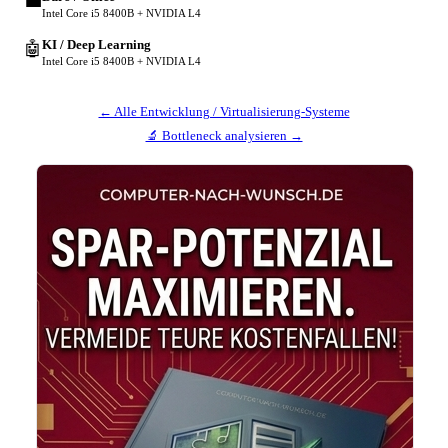
💼
Intel Core i5 8400B + NVIDIA L4
KI / Deep Learning
🤖
Intel Core i5 8400B + NVIDIA L4
← Alle Entwicklung / Virtualisierung-Systeme
🔬 Bottleneck analysieren →