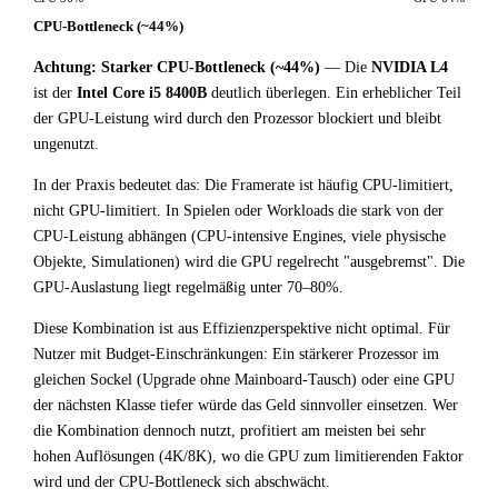
CPU-Bottleneck (~44%)
Achtung: Starker CPU-Bottleneck (~44%)
— Die
NVIDIA L4
ist der
Intel Core i5 8400B
deutlich überlegen. Ein erheblicher Teil
der GPU-Leistung wird durch den Prozessor blockiert und bleibt
ungenutzt.
In der Praxis bedeutet das: Die Framerate ist häufig CPU-limitiert,
nicht GPU-limitiert. In Spielen oder Workloads die stark von der
CPU-Leistung abhängen (CPU-intensive Engines, viele physische
Objekte, Simulationen) wird die GPU regelrecht "ausgebremst". Die
GPU-Auslastung liegt regelmäßig unter 70–80%.
Diese Kombination ist aus Effizienzperspektive nicht optimal. Für
Nutzer mit Budget-Einschränkungen: Ein stärkerer Prozessor im
gleichen Sockel (Upgrade ohne Mainboard-Tausch) oder eine GPU
der nächsten Klasse tiefer würde das Geld sinnvoller einsetzen. Wer
die Kombination dennoch nutzt, profitiert am meisten bei sehr
hohen Auflösungen (4K/8K), wo die GPU zum limitierenden Faktor
wird und der CPU-Bottleneck sich abschwächt.