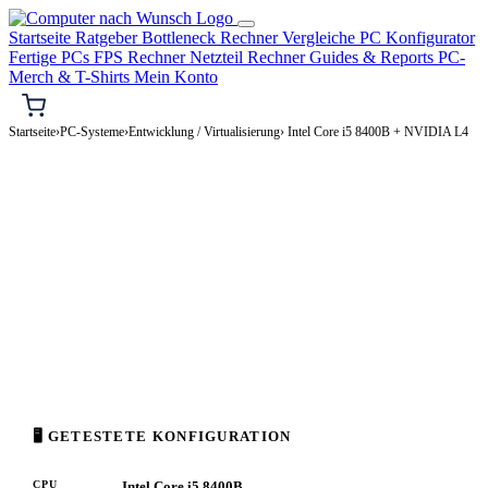
Startseite
Ratgeber
Bottleneck Rechner
Vergleiche
PC Konfigurator
Fertige PCs
FPS Rechner
Netzteil Rechner
Guides & Reports
PC-
Merch & T-Shirts
Mein Konto
Startseite
›
PC-Systeme
›
Entwicklung / Virtualisierung
› Intel Core i5 8400B + NVIDIA L4
⌨️ ENTWICKLUNG / VIRTUALISIERUNG-PC
Intel Core i5 8400B + NVIDIA L4
Entwicklung / Virtualisierung-PC Konfiguration
Enthusiast · 2.000–4.000€
⚡ ca. 237 W
🖥 GETESTETE KONFIGURATION
CPU
Intel Core i5 8400B