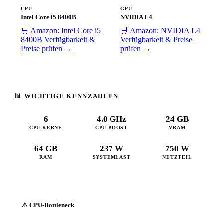
CPU
GPU
Intel Core i5 8400B
NVIDIA L4
🛒 Amazon: Intel Core i5
🛒 Amazon: NVIDIA L4
8400B
Verfügbarkeit &
Verfügbarkeit & Preise
Preise prüfen →
prüfen →
📊 WICHTIGE KENNZAHLEN
6
4.0 GHz
24 GB
CPU-KERNE
CPU BOOST
VRAM
64 GB
237 W
750 W
RAM
SYSTEMLAST
NETZTEIL
⚠ CPU-Bottleneck