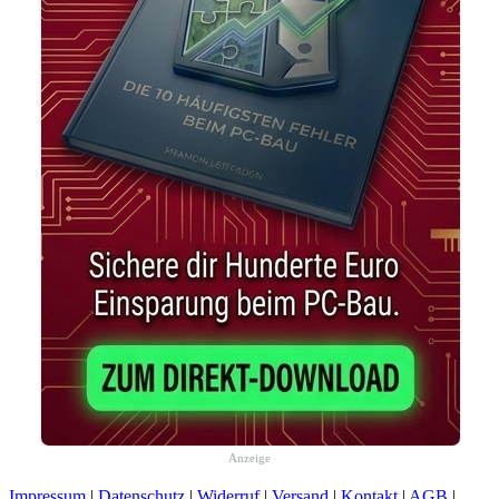
Anzeige
Impressum
|
Datenschutz
|
Widerruf
|
Versand
|
Kontakt
|
AGB
|