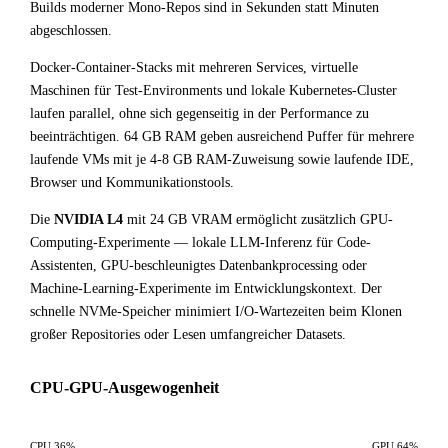
Builds moderner Mono-Repos sind in Sekunden statt Minuten
abgeschlossen.
Docker-Container-Stacks mit mehreren Services, virtuelle
Maschinen für Test-Environments und lokale Kubernetes-Cluster
laufen parallel, ohne sich gegenseitig in der Performance zu
beeinträchtigen. 64 GB RAM geben ausreichend Puffer für mehrere
laufende VMs mit je 4-8 GB RAM-Zuweisung sowie laufende IDE,
Browser und Kommunikationstools.
Die
NVIDIA L4
mit 24 GB VRAM ermöglicht zusätzlich GPU-
Computing-Experimente — lokale LLM-Inferenz für Code-
Assistenten, GPU-beschleunigtes Datenbankprocessing oder
Machine-Learning-Experimente im Entwicklungskontext. Der
schnelle NVMe-Speicher minimiert I/O-Wartezeiten beim Klonen
großer Repositories oder Lesen umfangreicher Datasets.
CPU-GPU-Ausgewogenheit
CPU 36%
GPU 64%