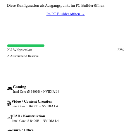
Diese Konfiguration als Ausgangspunkt im PC Builder öffnen.
Im PC Builder öffnen →
⚡ Netzteil-Auslastung
237 W Systemlast
32%
✓ Ausreichend Reserve
🔀 Andere Einsatzzwecke
Gaming
🎮
Intel Core i5 8400B + NVIDIA L4
Video / Content Creation
🎬
Intel Core i5 8400B + NVIDIA L4
CAD / Konstruktion
📐
Intel Core i5 8400B + NVIDIA L4
Büro / Office