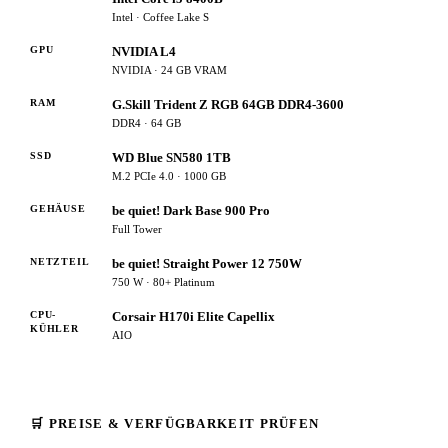
Intel · Coffee Lake S
GPU
NVIDIA L4
NVIDIA · 24 GB VRAM
RAM
G.Skill Trident Z RGB 64GB DDR4-3600
DDR4 · 64 GB
SSD
WD Blue SN580 1TB
M.2 PCIe 4.0 · 1000 GB
GEHÄUSE
be quiet! Dark Base 900 Pro
Full Tower
NETZTEIL
be quiet! Straight Power 12 750W
750 W · 80+ Platinum
CPU-
Corsair H170i Elite Capellix
KÜHLER
AIO
🛒 PREISE & VERFÜGBARKEIT PRÜFEN