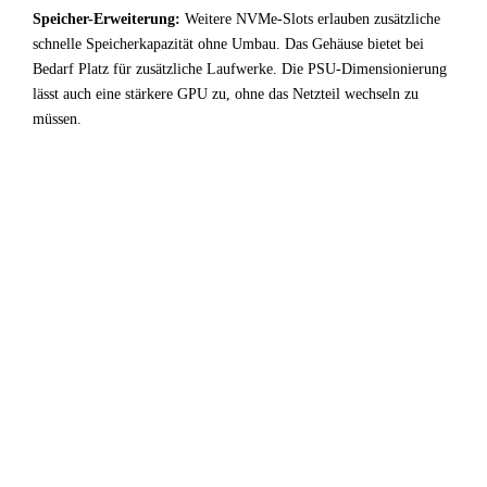
Speicher-Erweiterung:
Weitere NVMe-Slots erlauben zusätzliche
schnelle Speicherkapazität ohne Umbau. Das Gehäuse bietet bei
Bedarf Platz für zusätzliche Laufwerke. Die PSU-Dimensionierung
lässt auch eine stärkere GPU zu, ohne das Netzteil wechseln zu
müssen.
!
Fazit & Empfehlung
Bei
Intel Core i5 8400B
+
NVIDIA L4
ist der CPU-
Bottleneck stark ausgeprägt. Ein erheblicher Teil der GPU-
Leistung bleibt ungenutzt — für Entwicklung /
Virtualisierung-Anwendungen kein optimales Setup.
Fazit: Wer diese Kombination bereits besitzt, profitiert am
meisten bei hohen Auflösungen wo die GPU zum
Flaschenhals wird. Für Neukäufer: Entweder einen
stärkeren Prozessor wählen, oder eine GPU der nächsten