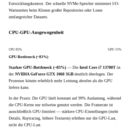
Entwicklungskontext. Der schnelle NVMe-Speicher minimiert I/O-
Wartezeiten beim Klonen großer Repositories oder Lesen
umfangreicher Datasets.
CPU-GPU-Ausgewogenheit
CPU 85%
GPU 15%
GPU-Bottleneck (~83%)
Starker GPU-Bottleneck (~83%)
— Die
Intel Core i7 13700T
ist
der
NVIDIA GeForce GTX 1060 3GB
deutlich überlegen. Der
Prozessor könnte erheblich mehr Leistung abrufen als die GPU
liefern kann.
In der Praxis: Die GPU läuft konstant auf 99% Auslastung, während
die CPU-Kerne nur teilweise genutzt werden. Die Framerate ist
ausschließlich GPU-limitiert — stärkere CPU-Einstellungen (mehr
Details, Raytracing, höhere Texturen) erhöhen nur die GPU-Last,
nicht die CPU-Last.