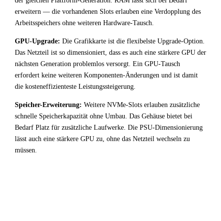
der gleichen Plattform-Generation. RAM lässt sich bei Bedarf
erweitern — die vorhandenen Slots erlauben eine Verdopplung des
Arbeitsspeichers ohne weiteren Hardware-Tausch.
GPU-Upgrade:
Die Grafikkarte ist die flexibelste Upgrade-Option.
Das Netzteil ist so dimensioniert, dass es auch eine stärkere GPU der
nächsten Generation problemlos versorgt. Ein GPU-Tausch
erfordert keine weiteren Komponenten-Änderungen und ist damit
die kosteneffizienteste Leistungssteigerung.
Speicher-Erweiterung:
Weitere NVMe-Slots erlauben zusätzliche
schnelle Speicherkapazität ohne Umbau. Das Gehäuse bietet bei
Bedarf Platz für zusätzliche Laufwerke. Die PSU-Dimensionierung
lässt auch eine stärkere GPU zu, ohne das Netzteil wechseln zu
müssen.
!
Fazit & Empfehlung
Bei
Intel Core i7 13700T
+
NVIDIA GeForce GTX 1060