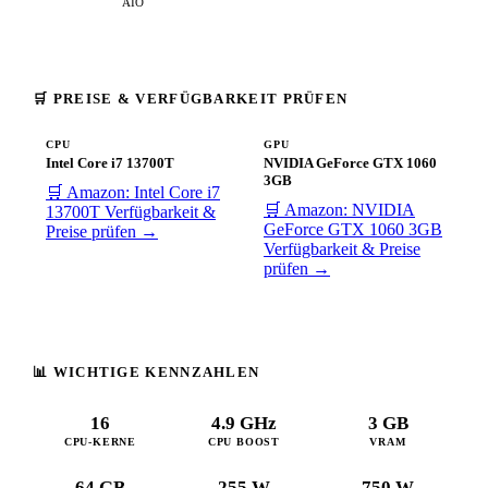
AIO
🛒 PREISE & VERFÜGBARKEIT PRÜFEN
CPU
GPU
Intel Core i7 13700T
NVIDIA GeForce GTX 1060
3GB
🛒 Amazon: Intel Core i7
🛒 Amazon: NVIDIA
13700T
Verfügbarkeit &
GeForce GTX 1060 3GB
Preise prüfen →
Verfügbarkeit & Preise
prüfen →
📊 WICHTIGE KENNZAHLEN
16
4.9 GHz
3 GB
CPU-KERNE
CPU BOOST
VRAM
64 GB
255 W
750 W