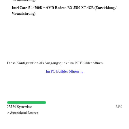
Intel Core i7 14700K + AMD Radeon RX 5500 XT 4GB (Entwicklung /
Virtualisierung)
🔧 Konfiguration anpassen
Diese Konfiguration als Ausgangspunkt im PC Builder öffnen.
Im PC Builder öffnen →
⚡ Netzteil-Auslastung
255 W Systemlast
34%
✓ Ausreichend Reserve
🔀 Andere Einsatzzwecke