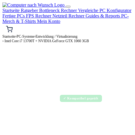
Startseite
Ratgeber
Bottleneck Rechner
Vergleiche
PC Konfigurator
Fertige PCs
FPS Rechner
Netzteil Rechner
Guides & Reports
PC-
Merch & T-Shirts
Mein Konto
Startseite
›
PC-Systeme
›
Entwicklung / Virtualisierung
› Intel Core i7 13700T + NVIDIA GeForce GTX 1060 3GB
⌨️ ENTWICKLUNG / VIRTUALISIERUNG-PC
Intel Core i7 13700T + NVIDIA GeForce
GTX 1060 3GB
Entwicklung / Virtualisierung-PC Konfiguration
Enthusiast · 2.000–4.000€
✓ Kompatibel geprüft
⚡ ca. 255 W