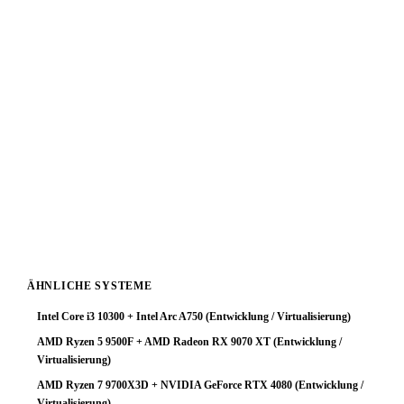
3GB
liegt ein starker GPU-Bottleneck vor. Der
leistungsstarke Prozessor wird durch die Grafikkarte
deutlich limitiert — für Entwicklung / Virtualisierung-
Workloads keine optimale Ressourcenverteilung.
Fazit: Das System arbeitet zuverlässig, schöpft aber das
Prozessorpotenzial nicht aus. Ein GPU-Upgrade ist die
sinnvollste Investition um die Gesamtleistung deutlich zu
steigern. Mit einer stärkeren Grafikkarte würde diese
Plattform ihr volles Potenzial entfalten.
ÄHNLICHE SYSTEME
Intel Core i3 10300 + Intel Arc A750 (Entwicklung / Virtualisierung)
AMD Ryzen 5 9500F + AMD Radeon RX 9070 XT (Entwicklung /
Virtualisierung)
AMD Ryzen 7 9700X3D + NVIDIA GeForce RTX 4080 (Entwicklung /
Virtualisierung)