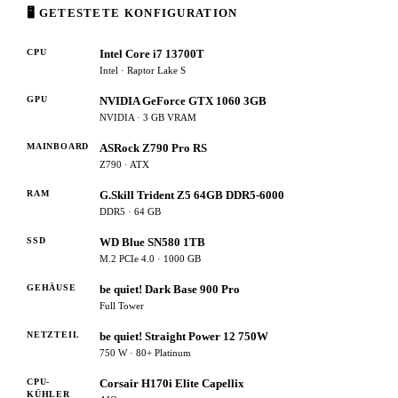
🖥 GETESTETE KONFIGURATION
CPU
Intel Core i7 13700T
Intel · Raptor Lake S
GPU
NVIDIA GeForce GTX 1060 3GB
NVIDIA · 3 GB VRAM
MAINBOARD
ASRock Z790 Pro RS
Z790 · ATX
RAM
G.Skill Trident Z5 64GB DDR5-6000
DDR5 · 64 GB
SSD
WD Blue SN580 1TB
M.2 PCIe 4.0 · 1000 GB
GEHÄUSE
be quiet! Dark Base 900 Pro
Full Tower
NETZTEIL
be quiet! Straight Power 12 750W
750 W · 80+ Platinum
CPU-
Corsair H170i Elite Capellix
KÜHLER