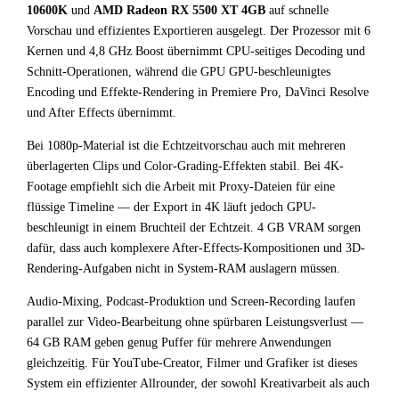
10600K
und
AMD Radeon RX 5500 XT 4GB
auf schnelle
Vorschau und effizientes Exportieren ausgelegt. Der Prozessor mit 6
Kernen und 4,8 GHz Boost übernimmt CPU-seitiges Decoding und
Schnitt-Operationen, während die GPU GPU-beschleunigtes
Encoding und Effekte-Rendering in Premiere Pro, DaVinci Resolve
und After Effects übernimmt.
Bei 1080p-Material ist die Echtzeitvorschau auch mit mehreren
überlagerten Clips und Color-Grading-Effekten stabil. Bei 4K-
Footage empfiehlt sich die Arbeit mit Proxy-Dateien für eine
flüssige Timeline — der Export in 4K läuft jedoch GPU-
beschleunigt in einem Bruchteil der Echtzeit. 4 GB VRAM sorgen
dafür, dass auch komplexere After-Effects-Kompositionen und 3D-
Rendering-Aufgaben nicht in System-RAM auslagern müssen.
Audio-Mixing, Podcast-Produktion und Screen-Recording laufen
parallel zur Video-Bearbeitung ohne spürbaren Leistungsverlust —
64 GB RAM geben genug Puffer für mehrere Anwendungen
gleichzeitig. Für YouTube-Creator, Filmer und Grafiker ist dieses
System ein effizienter Allrounder, der sowohl Kreativarbeit als auch