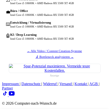
📐
Intel Core i5 10600K + AMD Radeon RX 5500 XT 4GB
Büro / Office
💼
Intel Core i5 10600K + AMD Radeon RX 5500 XT 4GB
Entwicklung / Virtualisierung
⌨️
Intel Core i5 10600K + AMD Radeon RX 5500 XT 4GB
KI / Deep Learning
🤖
Intel Core i5 10600K + AMD Radeon RX 5500 XT 4GB
← Alle Video / Content Creation-Systeme
🔬 Bottleneck analysieren →
Anzeige
Impressum
|
Datenschutz
|
Widerruf
|
Versand
|
Kontakt
|
AGB
|
Partner
© 2026 Computer-nach-Wunsch.de