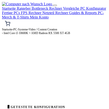
Startseite
Ratgeber
Bottleneck Rechner
Vergleiche
PC Konfigurator
Fertige PCs
FPS Rechner
Netzteil Rechner
Guides & Reports
PC-
Merch & T-Shirts
Mein Konto
Startseite
›
PC-Systeme
›
Video / Content Creation
› Intel Core i5 10600K + AMD Radeon RX 5500 XT 4GB
🎬 VIDEO / CONTENT CREATION-PC
Intel Core i5 10600K + AMD Radeon RX
5500 XT 4GB
Video / Content Creation-PC Konfiguration
High-End · 1.500–3.500€
⚡ ca. 355 W
🖥 GETESTETE KONFIGURATION