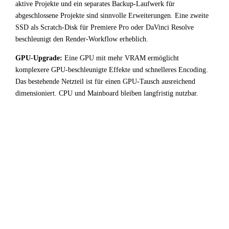
aktive Projekte und ein separates Backup-Laufwerk für
abgeschlossene Projekte sind sinnvolle Erweiterungen. Eine zweite
SSD als Scratch-Disk für Premiere Pro oder DaVinci Resolve
beschleunigt den Render-Workflow erheblich.
GPU-Upgrade:
Eine GPU mit mehr VRAM ermöglicht
komplexere GPU-beschleunigte Effekte und schnelleres Encoding.
Das bestehende Netzteil ist für einen GPU-Tausch ausreichend
dimensioniert. CPU und Mainboard bleiben langfristig nutzbar.
!
Fazit & Empfehlung
Bei
Intel Core i5 10600K
+
AMD Radeon RX 5500 XT
4GB
liegt ein starker GPU-Bottleneck vor. Der
leistungsstarke Prozessor wird durch die Grafikkarte
deutlich limitiert — für Video / Content Creation-
Workloads keine optimale Ressourcenverteilung.