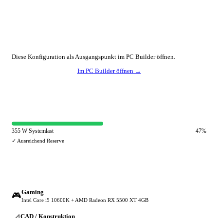
🔧 Konfiguration anpassen
Diese Konfiguration als Ausgangspunkt im PC Builder öffnen.
Im PC Builder öffnen →
⚡ Netzteil-Auslastung
355 W Systemlast
47%
✓ Ausreichend Reserve
🔀 Andere Einsatzzwecke
Gaming
🎮
Intel Core i5 10600K + AMD Radeon RX 5500 XT 4GB
CAD / Konstruktion