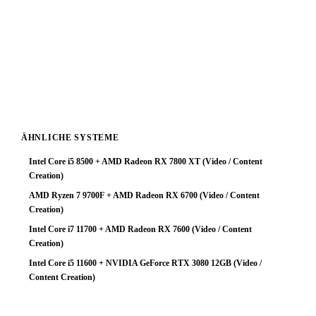
Fazit: Das System arbeitet zuverlässig, schöpft aber das
Prozessorpotenzial nicht aus. Ein GPU-Upgrade ist die
sinnvollste Investition um die Gesamtleistung deutlich zu
steigern. Mit einer stärkeren Grafikkarte würde diese
Plattform ihr volles Potenzial entfalten.
ÄHNLICHE SYSTEME
Intel Core i5 8500 + AMD Radeon RX 7800 XT (Video / Content
Creation)
AMD Ryzen 7 9700F + AMD Radeon RX 6700 (Video / Content
Creation)
Intel Core i7 11700 + AMD Radeon RX 7600 (Video / Content
Creation)
Intel Core i5 11600 + NVIDIA GeForce RTX 3080 12GB (Video /
Content Creation)