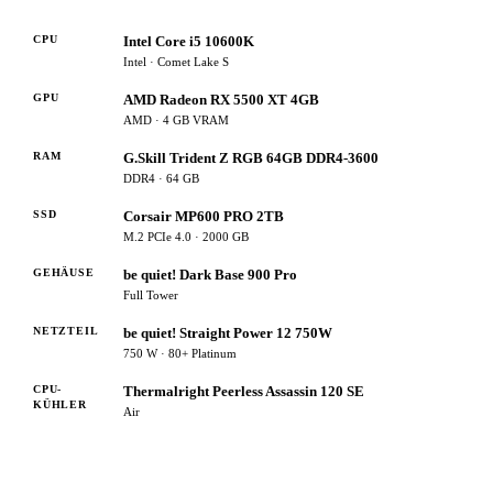
CPU
Intel Core i5 10600K
Intel · Comet Lake S
GPU
AMD Radeon RX 5500 XT 4GB
AMD · 4 GB VRAM
RAM
G.Skill Trident Z RGB 64GB DDR4-3600
DDR4 · 64 GB
SSD
Corsair MP600 PRO 2TB
M.2 PCIe 4.0 · 2000 GB
GEHÄUSE
be quiet! Dark Base 900 Pro
Full Tower
NETZTEIL
be quiet! Straight Power 12 750W
750 W · 80+ Platinum
CPU-
Thermalright Peerless Assassin 120 SE
KÜHLER
Air