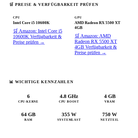
🛒 PREISE & VERFÜGBARKEIT PRÜFEN
CPU
GPU
Intel Core i5 10600K
AMD Radeon RX 5500 XT
4GB
🛒 Amazon: Intel Core i5
🛒 Amazon: AMD
10600K
Verfügbarkeit &
Radeon RX 5500 XT
Preise prüfen →
4GB
Verfügbarkeit &
Preise prüfen →
📊 WICHTIGE KENNZAHLEN
6
4.8 GHz
4 GB
CPU-KERNE
CPU BOOST
VRAM
64 GB
355 W
750 W
RAM
SYSTEMLAST
NETZTEIL