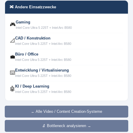
🔀 Andere Einsatzzwecke
Gaming
🎮
Intel Core Ultra 5 225T + Intel Arc B580
CAD / Konstruktion
📐
Intel Core Ultra 5 225T + Intel Arc B580
Büro / Office
💼
Intel Core Ultra 5 225T + Intel Arc B580
Entwicklung / Virtualisierung
⌨️
Intel Core Ultra 5 225T + Intel Arc B580
KI / Deep Learning
🤖
Intel Core Ultra 5 225T + Intel Arc B580
← Alle Video / Content Creation-Systeme
🔬 Bottleneck analysieren →