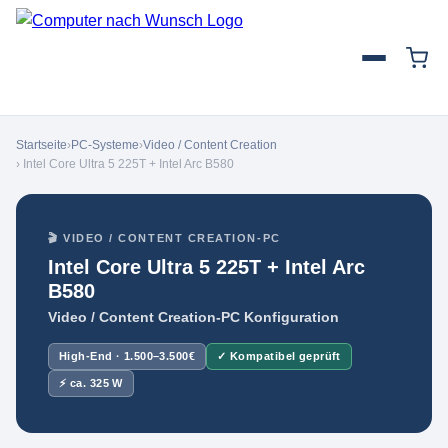
Startseite
›
PC-Systeme
›
Video / Content Creation
› Intel Core Ultra 5 225T + Intel Arc B580
🎬 VIDEO / CONTENT CREATION-PC
Intel Core Ultra 5 225T + Intel Arc
B580
Video / Content Creation-PC Konfiguration
High-End · 1.500–3.500€
✓ Kompatibel geprüft
⚡ ca. 325 W