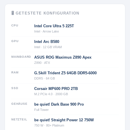
🖥 GETESTETE KONFIGURATION
CPU
Intel Core Ultra 5 225T
Intel · Arrow Lake
GPU
Intel Arc B580
Intel · 12 GB VRAM
MAINBOARD
ASUS ROG Maximus Z890 Apex
Z890 · ATX
RAM
G.Skill Trident Z5 64GB DDR5-6000
DDR5 · 64 GB
SSD
Corsair MP600 PRO 2TB
M.2 PCIe 4.0 · 2000 GB
GEHÄUSE
be quiet! Dark Base 900 Pro
Full Tower
NETZTEIL
be quiet! Straight Power 12 750W
750 W · 80+ Platinum