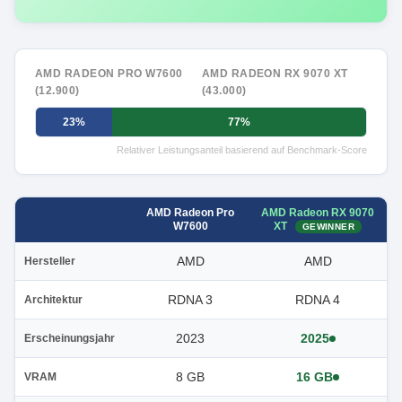
AMD RADEON PRO W7600
AMD RADEON RX 9070 XT
(12.900)
(43.000)
23%
77%
Relativer Leistungsanteil basierend auf Benchmark-Score
AMD Radeon RX 9070
AMD Radeon Pro
XT
W7600
GEWINNER
AMD
AMD
Hersteller
RDNA 3
RDNA 4
Architektur
2023
2025
Erscheinungsjahr
8 GB
16 GB
VRAM