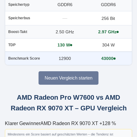
GDDR6
GDDR6
Speichertyp
—
256 Bit
Speicherbus
2.50 GHz
2.97 GHz
Boost-Takt
130 W
304 W
TDP
12900
43000
Benchmark Score
Neuen Vergleich starten
AMD Radeon Pro W7600 vs AMD
Radeon RX 9070 XT – GPU Vergleich
Klarer Gewinner
AMD Radeon RX 9070 XT +128 %
Mindestens ein Score basiert auf geschätzten Werten – die Tendenz ist