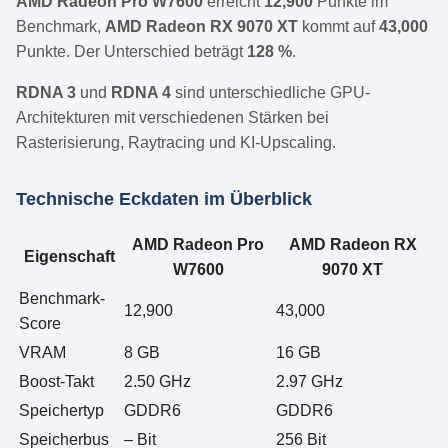
AMD Radeon Pro W7600
erreicht
12,900
Punkte im
Benchmark,
AMD Radeon RX 9070 XT
kommt auf
43,000
Punkte. Der Unterschied beträgt
128 %
.
RDNA 3
und
RDNA 4
sind unterschiedliche GPU-
Architekturen mit verschiedenen Stärken bei
Rasterisierung, Raytracing und KI-Upscaling.
Technische Eckdaten im Überblick
AMD Radeon Pro
AMD Radeon RX
Eigenschaft
W7600
9070 XT
Benchmark-
12,900
43,000
Score
VRAM
8 GB
16 GB
Boost-Takt
2.50 GHz
2.97 GHz
Speichertyp
GDDR6
GDDR6
Speicherbus
– Bit
256 Bit